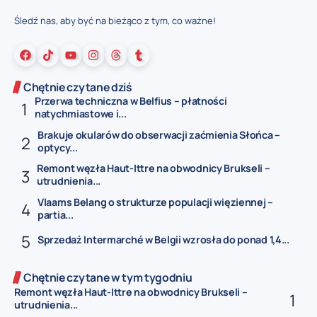
Śledź nas, aby być na bieżąco z tym, co ważne!
Chętnie czytane dziś
Przerwa techniczna w Belfius – płatności
natychmiastowe i...
Brakuje okularów do obserwacji zaćmienia Słońca –
optycy...
Remont węzła Haut-Ittre na obwodnicy Brukseli –
utrudnienia...
Vlaams Belang o strukturze populacji więziennej –
partia...
Sprzedaż Intermarché w Belgii wzrosła do ponad 1,4...
Chętnie czytane w tym tygodniu
Remont węzła Haut-Ittre na obwodnicy Brukseli –
utrudnienia...