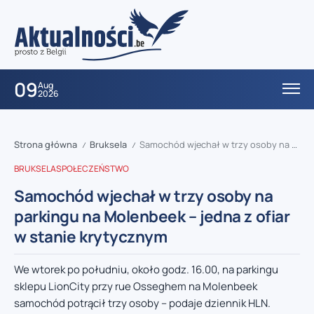
09
Aug
2026
Strona główna
Bruksela
Samochód wjechał w trzy osoby na parkingu na Molenbeek – jedna z ofiar w stanie krytycznym
/
/
BRUKSELA
SPOŁECZEŃSTWO
Samochód wjechał w trzy osoby na
parkingu na Molenbeek – jedna z ofiar
w stanie krytycznym
We wtorek po południu, około godz. 16.00, na parkingu
sklepu LionCity przy rue Osseghem na Molenbeek
samochód potrącił trzy osoby – podaje dziennik HLN.