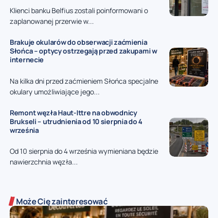
Klienci banku Belfius zostali poinformowani o
zaplanowanej przerwie w...
Brakuje okularów do obserwacji zaćmienia
Słońca – optycy ostrzegają przed zakupami w
internecie
Na kilka dni przed zaćmieniem Słońca specjalne
okulary umożliwiające jego...
Remont węzła Haut-Ittre na obwodnicy
Brukseli – utrudnienia od 10 sierpnia do 4
września
Od 10 sierpnia do 4 września wymieniana będzie
nawierzchnia węzła...
Może Cię zainteresować