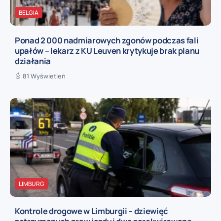
BELGIA
Ponad 2 000 nadmiarowych zgonów podczas fali
upałów – lekarz z KU Leuven krytykuje brak planu
działania
81 Wyświetleń
LIMBURG
Kontrole drogowe w Limburgii – dziewięć