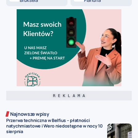
Bruksela
Flandria
R E K L A M A
Najnowsze wpisy
Przerwa techniczna w Belfius – płatności
natychmiastowe i Wero niedostępne w nocy 10
sierpnia