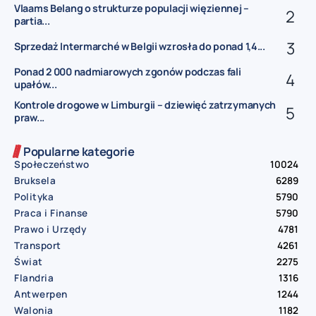
Vlaams Belang o strukturze populacji więziennej –
partia...
Sprzedaż Intermarché w Belgii wzrosła do ponad 1,4...
Ponad 2 000 nadmiarowych zgonów podczas fali
upałów...
Kontrole drogowe w Limburgii – dziewięć zatrzymanych
praw...
Popularne kategorie
Społeczeństwo
10024
Bruksela
6289
Polityka
5790
Praca i Finanse
5790
Prawo i Urzędy
4781
Transport
4261
Świat
2275
Flandria
1316
Antwerpen
1244
Walonia
1182