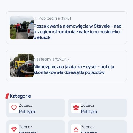
Poprzedni artykuł
Poszukiwania niemowlęcia w Stavele – nad
brzegiem strumienia znaleziono nosidełko i
pieluszki
Następny artykuł
Niebezpieczna jazda na Heysel – policja
skonfiskowała dziesiątki pojazdów
Kategorie
Zobacz
Zobacz
Polityka
Polityka
Zobacz
Zobacz