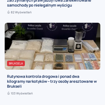
zatrzymanych praw jazdy i dwa zarekwirowane
samochody po nielegalnym wyścigu
82 Wyświetleń
BRUKSELA
Rutynowa kontrola drogowa i ponad dwa
kilogramy narkotyków – trzy osoby aresztowane w
Brukseli
103 Wyświetleń