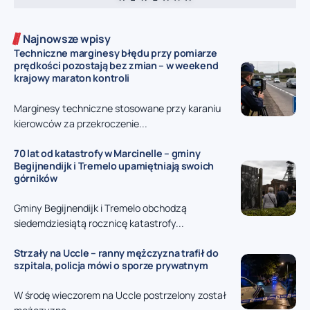
Najnowsze wpisy
Techniczne marginesy błędu przy pomiarze
prędkości pozostają bez zmian – w weekend
krajowy maraton kontroli
Marginesy techniczne stosowane przy karaniu
kierowców za przekroczenie...
70 lat od katastrofy w Marcinelle – gminy
Begijnendijk i Tremelo upamiętniają swoich
górników
Gminy Begijnendijk i Tremelo obchodzą
siedemdziesiątą rocznicę katastrofy...
Strzały na Uccle – ranny mężczyzna trafił do
szpitala, policja mówi o sporze prywatnym
W środę wieczorem na Uccle postrzelony został