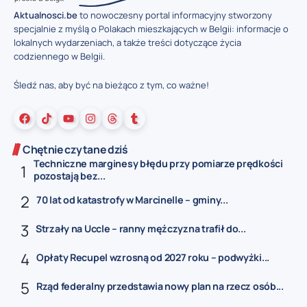
Aktualnosci.be
to nowoczesny portal informacyjny stworzony
specjalnie z myślą o Polakach mieszkających w Belgii: informacje o
lokalnych wydarzeniach, a także treści dotyczące życia
codziennego w Belgii.
Śledź nas, aby być na bieżąco z tym, co ważne!
Chętnie czytane dziś
Techniczne marginesy błędu przy pomiarze prędkości
pozostają bez...
70 lat od katastrofy w Marcinelle – gminy...
Strzały na Uccle – ranny mężczyzna trafił do...
Opłaty Recupel wzrosną od 2027 roku – podwyżki...
Rząd federalny przedstawia nowy plan na rzecz osób...