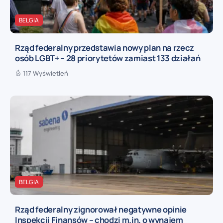
BELGIA
Rząd federalny przedstawia nowy plan na rzecz
osób LGBT+ – 28 priorytetów zamiast 133 działań
117 Wyświetleń
BELGIA
Rząd federalny zignorował negatywne opinie
Inspekcji Finansów – chodzi m.in. o wynajem