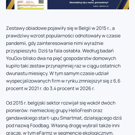
Zestawy obiadowe pojawiły się w Belgii w 2015 r., a
prawdziwy wzrost popularności odnotowały w czasie
pandemii, gdy zainteresowanie nimi wyraźnie
przyspieszyło. Dziś ta fala osłabła. Według badań
YouGov blisko dwa na pięć gospodarstw domowych
kupiło taki zestaw przynajmniej raz w ciągu ostatnich
dwunastu miesięcy. W tym samym czasie udział
wyspecjalizowanych firm w rynku zmniejszył się z 6,6
procent w 2021 r. do 3,4 procent w 2026 r.
Od 2015 r. belgijski sektor rozwijał się wokół dwóch
pionierów: niemieckiej grupy HelloFresh oraz
gandawskiego start-upu Smartmat, działającego dziś
pod nazwą Foodbag. Własną drogę wybrali także inni
gracze, w tym eFarmz w segmencie ekologicznym.