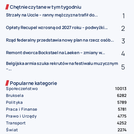
Chętnie czytane w tym tygodniu
Strzały na Uccle – ranny mężczyzna trafił do...
Opłaty Recupel wzrosną od 2027 roku – podwyżki...
Rząd federalny przedstawia nowy plan na rzecz osób...
Remont dworca Bockstael na Laeken – zmiany w...
Belgijska armia szuka rekrutów na festiwalu muzycznym
–...
Popularne kategorie
Społeczeństwo
10013
Bruksela
6282
Polityka
5789
Praca i Finanse
5781
Prawo i Urzędy
4775
Transport
4252
Świat
2274