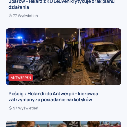
upałów – lekarz z KU Leuven krytykuje brak planu
działania
77 Wyświetleń
ANTWERPEN
Pościg z Holandii do Antwerpii – kierowca
zatrzymany za posiadanie narkotyków
97 Wyświetleń