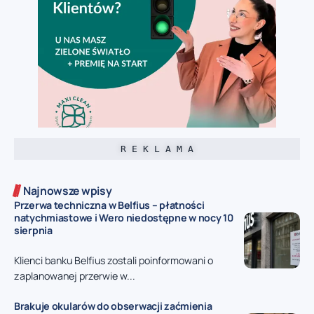
R E K L A M A
Najnowsze wpisy
Przerwa techniczna w Belfius – płatności
natychmiastowe i Wero niedostępne w nocy 10
sierpnia
Klienci banku Belfius zostali poinformowani o
zaplanowanej przerwie w...
Brakuje okularów do obserwacji zaćmienia