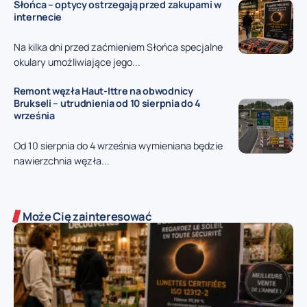
Słońca – optycy ostrzegają przed zakupami w
internecie
Na kilka dni przed zaćmieniem Słońca specjalne
okulary umożliwiające jego...
Remont węzła Haut-Ittre na obwodnicy
Brukseli – utrudnienia od 10 sierpnia do 4
września
Od 10 sierpnia do 4 września wymieniana będzie
nawierzchnia węzła...
Może Cię zainteresować