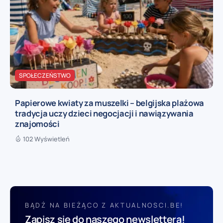
SPOŁECZEŃSTWO
Papierowe kwiaty za muszelki – belgijska plażowa
tradycja uczy dzieci negocjacji i nawiązywania
znajomości
102 Wyświetleń
BĄDŹ NA BIEŻĄCO Z AKTUALNOSCI.BE!
Zapisz się do naszego newslettera!