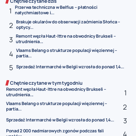
Chętnie czytane dziś
Przerwa techniczna w Belfius – płatności
natychmiastowe i...
Brakuje okularów do obserwacji zaćmienia Słońca –
optycy...
Remont węzła Haut-Ittre na obwodnicy Brukseli –
utrudnienia...
Vlaams Belang o strukturze populacji więziennej –
partia...
Sprzedaż Intermarché w Belgii wzrosła do ponad 1,4...
Chętnie czytane w tym tygodniu
Remont węzła Haut-Ittre na obwodnicy Brukseli –
utrudnienia...
Vlaams Belang o strukturze populacji więziennej –
partia...
Sprzedaż Intermarché w Belgii wzrosła do ponad 1,4...
Ponad 2 000 nadmiarowych zgonów podczas fali