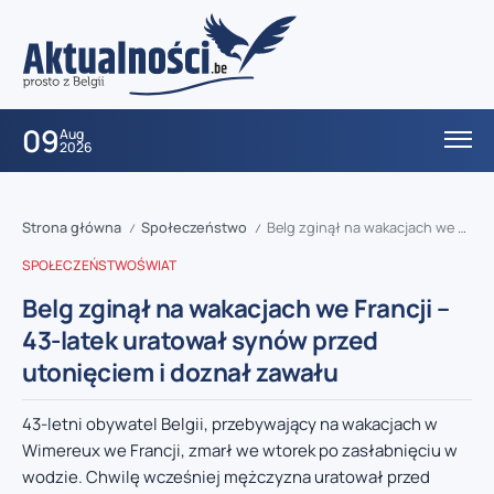
09
Aug
2026
Strona główna
Społeczeństwo
Belg zginął na wakacjach we Francji – 43-latek uratował synów przed utonięciem i doznał zawału
/
/
SPOŁECZEŃSTWO
ŚWIAT
Belg zginął na wakacjach we Francji –
43-latek uratował synów przed
utonięciem i doznał zawału
43-letni obywatel Belgii, przebywający na wakacjach w
Wimereux we Francji, zmarł we wtorek po zasłabnięciu w
wodzie. Chwilę wcześniej mężczyzna uratował przed