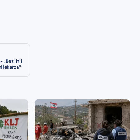
 „Bez linii
ni lekarza”