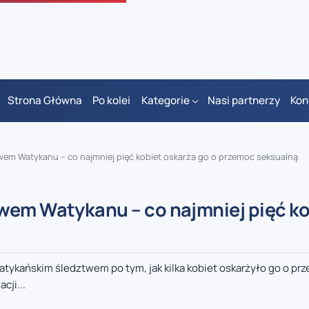
Strona Główna
Po kolei
Kategorie
Nasi partnerzy
Kon
wem Watykanu – co najmniej pięć kobiet oskarża go o przemoc seksualną
wem Watykanu – co najmniej pięć ko
atykańskim śledztwem po tym, jak kilka kobiet oskarżyło go o pr
cji...