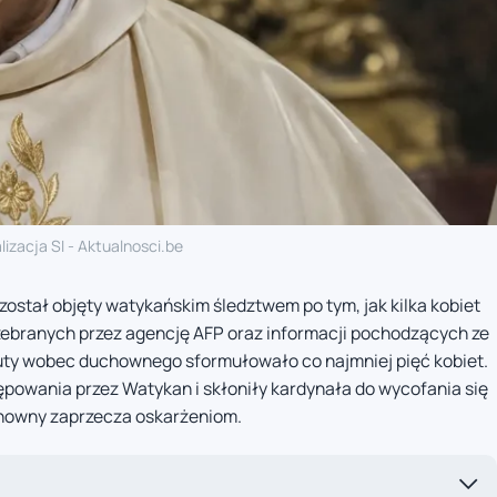
lizacja SI - Aktualnosci.be
został objęty watykańskim śledztwem po tym, jak kilka kobiet
 zebranych przez agencję AFP oraz informacji pochodzących ze
zuty wobec duchownego sformułowało co najmniej pięć kobiet.
powania przez Watykan i skłoniły kardynała do wycofania się
uchowny zaprzecza oskarżeniom.