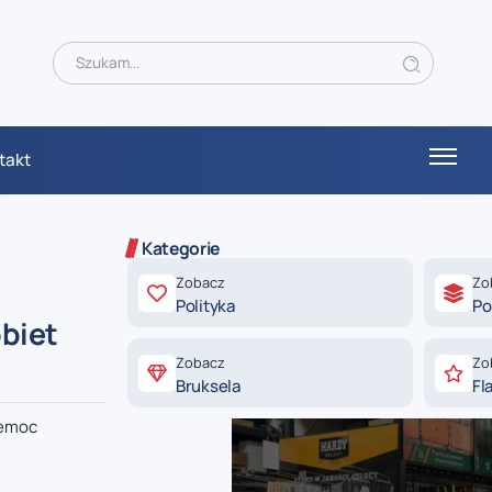
takt
Kategorie
Zobacz
Zo
Polityka
Po
biet
Zobacz
Zo
Bruksela
Fl
zemoc