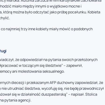
olicy Maroka. Autorka zarzuca w nim kardynałowi zachowania
Chodzić miało między innymi o wyjątkowo mocne i
ia, którą można było odczytać jako próbę pocałunku. Kobieta
chylić.
e co najmniej trzy inne kobiety miały mówić o podobnych
ługi
wiadczył, że odpowiedział na pytania swoich przełożonych
ółpracować w toczącym się śledztwie” – zapewnił,
przemocy ani molestowania seksualnego.
nych diecezji i przekazanym AFP duchowny zapowiedział, że
 nie utrudniać śledztwa, wycofuję się, nie będę przewodniczył
ował się w działalność duszpasterską” – napisał. Stolica
na pytania agencji.