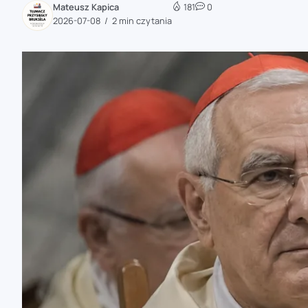
Mateusz Kapica
181
0
zaobserwuj nas
2026-07-08
2 min czytania
zaobserwuj nas
zaobserwuj nas
zaobserwuj nas