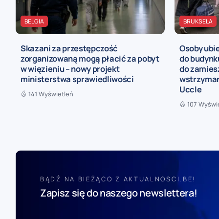
BELGIA
BRUKSELA
Skazani za przestępczość
Osoby ubie
zorganizowaną mogą płacić za pobyt
do budynk
w więzieniu – nowy projekt
do zamies
ministerstwa sprawiedliwości
wstrzyman
Uccle
141 Wyświetleń
107 Wyświ
BĄDŹ NA BIEŻĄCO Z AKTUALNOSCI.BE!
Zapisz się do naszego newslettera!