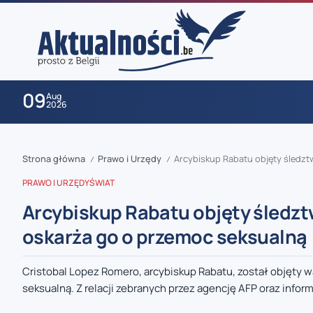
09
Aug
2026
Strona główna
Prawo i Urzędy
Arcybiskup Rabatu objęty śledzt
/
/
PRAWO I URZĘDY
ŚWIAT
Arcybiskup Rabatu objęty śledzt
oskarża go o przemoc seksualną
zaobserwuj nas
Cristobal Lopez Romero, arcybiskup Rabatu, został objęty w
seksualną. Z relacji zebranych przez agencję AFP oraz informa
zaobserwuj nas