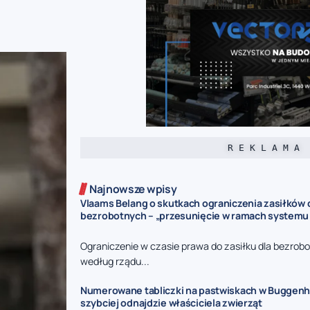
R E K L A M A
Najnowsze wpisy
Vlaams Belang o skutkach ograniczenia zasiłków 
bezrobotnych – „przesunięcie w ramach systemu
Ograniczenie w czasie prawa do zasiłku dla bezrob
według rządu...
Numerowane tabliczki na pastwiskach w Buggenho
szybciej odnajdzie właściciela zwierząt