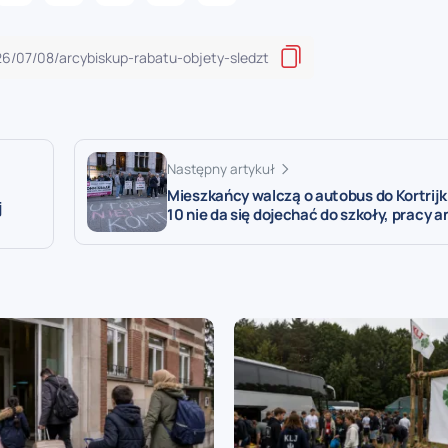
Następny artykuł
Mieszkańcy walczą o autobus do Kortrijk –
j
10 nie da się dojechać do szkoły, pracy a