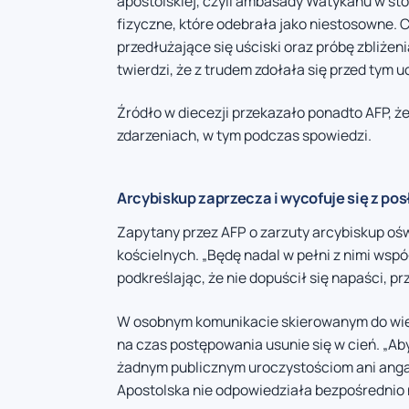
apostolskiej, czyli ambasady Watykanu w st
fizyczne, które odebrała jako niestosowne. 
przedłużające się uściski oraz próbę zbliżen
twierdzi, że z trudem zdołała się przed tym u
Źródło w diecezji przekazało ponadto AFP, ż
zdarzeniach, w tym podczas spowiedzi.
Arcybiskup zaprzecza i wycofuje się z pos
Zapytany przez AFP o zarzuty arcybiskup oś
kościelnych. „Będę nadal w pełni z nimi wsp
podkreślając, że nie dopuścił się napaści, 
W osobnym komunikacie skierowanym do wier
na czas postępowania usunie się w cień. „Aby
żadnym publicznym uroczystościom ani angaż
Apostolska nie odpowiedziała bezpośrednio 