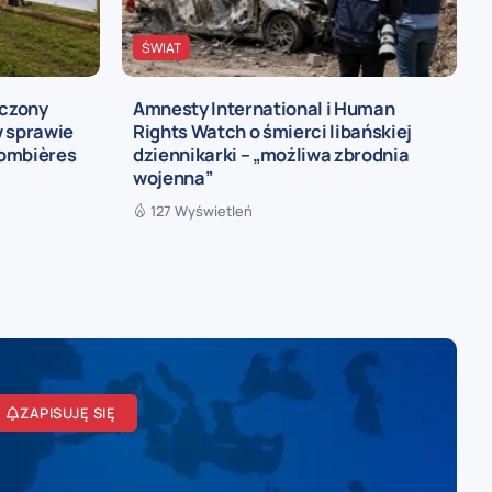
ŚWIAT
ńczony
Amnesty International i Human
w sprawie
Rights Watch o śmierci libańskiej
lombières
dziennikarki – „możliwa zbrodnia
wojenna”
127 Wyświetleń
ZAPISUJĘ SIĘ