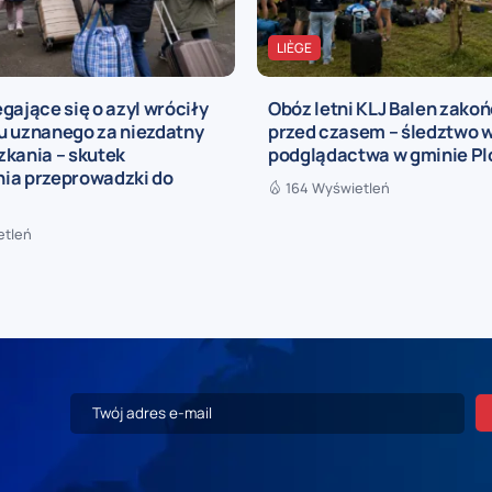
LIÈGE
gające się o azyl wróciły
Obóz letni KLJ Balen zako
u uznanego za niezdatny
przed czasem – śledztwo 
zkania – skutek
podglądactwa w gminie P
ia przeprowadzki do
164 Wyświetleń
etleń