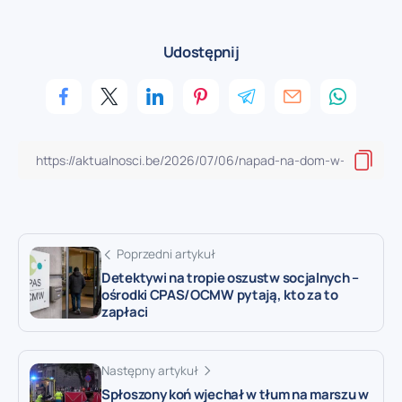
Udostępnij
Poprzedni artykuł
Detektywi na tropie oszustw socjalnych –
ośrodki CPAS/OCMW pytają, kto za to
zapłaci
Następny artykuł
Spłoszony koń wjechał w tłum na marszu w