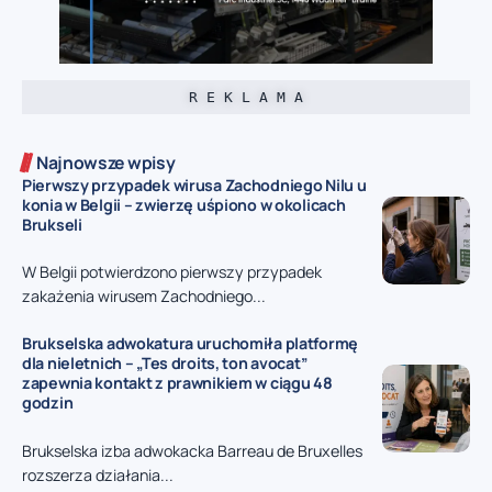
R E K L A M A
Najnowsze wpisy
Pierwszy przypadek wirusa Zachodniego Nilu u
konia w Belgii – zwierzę uśpiono w okolicach
Brukseli
W Belgii potwierdzono pierwszy przypadek
zakażenia wirusem Zachodniego...
Brukselska adwokatura uruchomiła platformę
dla nieletnich – „Tes droits, ton avocat”
zapewnia kontakt z prawnikiem w ciągu 48
godzin
Brukselska izba adwokacka Barreau de Bruxelles
rozszerza działania...