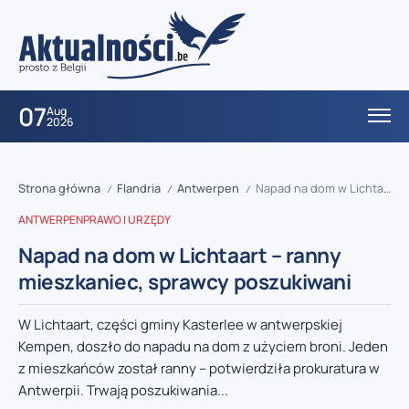
07
Aug
2026
Strona główna
Flandria
Antwerpen
Napad na dom w Lichtaart – ranny mieszkaniec, sprawcy poszukiwani
/
/
/
ANTWERPEN
PRAWO I URZĘDY
Napad na dom w Lichtaart – ranny
mieszkaniec, sprawcy poszukiwani
W Lichtaart, części gminy Kasterlee w antwerpskiej
Kempen, doszło do napadu na dom z użyciem broni. Jeden
z mieszkańców został ranny – potwierdziła prokuratura w
Antwerpii. Trwają poszukiwania...