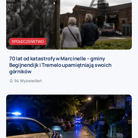
SPOŁECZEŃSTWO
70 lat od katastrofy w Marcinelle – gminy
Begijnendijk i Tremelo upamiętniają swoich
górników
94 Wyświetleń