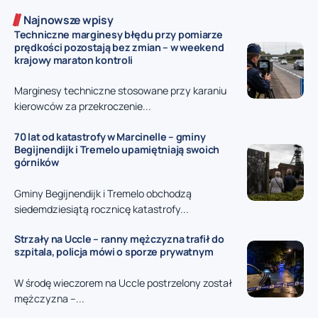
Najnowsze wpisy
Techniczne marginesy błędu przy pomiarze
prędkości pozostają bez zmian – w weekend
krajowy maraton kontroli
Marginesy techniczne stosowane przy karaniu
kierowców za przekroczenie...
70 lat od katastrofy w Marcinelle – gminy
Begijnendijk i Tremelo upamiętniają swoich
górników
Gminy Begijnendijk i Tremelo obchodzą
siedemdziesiątą rocznicę katastrofy...
Strzały na Uccle – ranny mężczyzna trafił do
szpitala, policja mówi o sporze prywatnym
W środę wieczorem na Uccle postrzelony został
mężczyzna –...