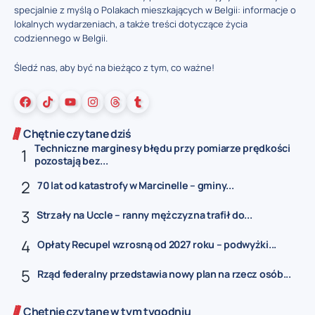
specjalnie z myślą o Polakach mieszkających w Belgii: informacje o
lokalnych wydarzeniach, a także treści dotyczące życia
codziennego w Belgii.
Śledź nas, aby być na bieżąco z tym, co ważne!
Chętnie czytane dziś
Techniczne marginesy błędu przy pomiarze prędkości
pozostają bez...
70 lat od katastrofy w Marcinelle – gminy...
Strzały na Uccle – ranny mężczyzna trafił do...
Opłaty Recupel wzrosną od 2027 roku – podwyżki...
Rząd federalny przedstawia nowy plan na rzecz osób...
Chętnie czytane w tym tygodniu