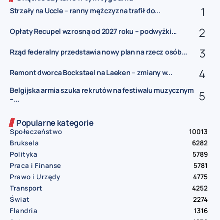
Strzały na Uccle – ranny mężczyzna trafił do...
Opłaty Recupel wzrosną od 2027 roku – podwyżki...
Rząd federalny przedstawia nowy plan na rzecz osób...
Remont dworca Bockstael na Laeken – zmiany w...
Belgijska armia szuka rekrutów na festiwalu muzycznym
–...
Popularne kategorie
Społeczeństwo
10013
Bruksela
6282
Polityka
5789
Praca i Finanse
5781
Prawo i Urzędy
4775
Transport
4252
Świat
2274
Flandria
1316