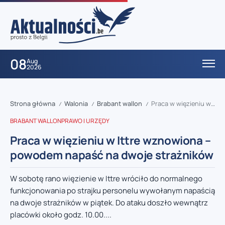
08
Aug
2026
Strona główna
Walonia
Brabant wallon
Praca w więzieniu w Ittre wznowiona – powodem napaść na dwoje strażników
/
/
/
BRABANT WALLON
PRAWO I URZĘDY
Praca w więzieniu w Ittre wznowiona –
powodem napaść na dwoje strażników
W sobotę rano więzienie w Ittre wróciło do normalnego
funkcjonowania po strajku personelu wywołanym napaścią
na dwoje strażników w piątek. Do ataku doszło wewnątrz
placówki około godz. 10.00....