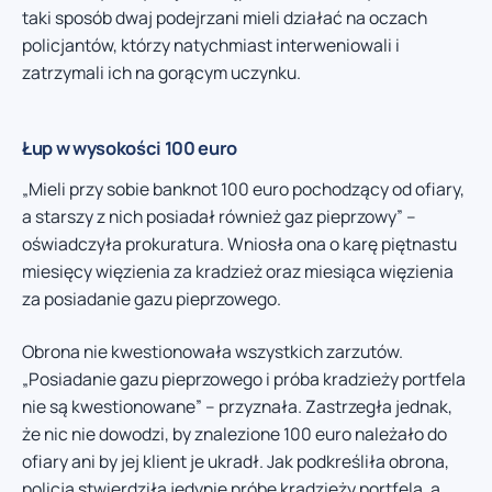
taki sposób dwaj podejrzani mieli działać na oczach
policjantów, którzy natychmiast interweniowali i
zatrzymali ich na gorącym uczynku.
Łup w wysokości 100 euro
„Mieli przy sobie banknot 100 euro pochodzący od ofiary,
a starszy z nich posiadał również gaz pieprzowy” –
oświadczyła prokuratura. Wniosła ona o karę piętnastu
miesięcy więzienia za kradzież oraz miesiąca więzienia
za posiadanie gazu pieprzowego.
Obrona nie kwestionowała wszystkich zarzutów.
„Posiadanie gazu pieprzowego i próba kradzieży portfela
nie są kwestionowane” – przyznała. Zastrzegła jednak,
że nic nie dowodzi, by znalezione 100 euro należało do
ofiary ani by jej klient je ukradł. Jak podkreśliła obrona,
policja stwierdziła jedynie próbę kradzieży portfela, a