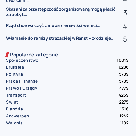
dworcem...
Skazani za przestępczość zorganizowaną mogą płacić
za pobyt...
Rząd chce walczyć z mową nienawiści w sieci...
Włamanie do remizy strażackiej w Ranst – złodzieje...
Popularne kategorie
Społeczeństwo
10019
Bruksela
6286
Polityka
5789
Praca i Finanse
5785
Prawo i Urzędy
4779
Transport
4259
Świat
2275
Flandria
1316
Antwerpen
1242
Walonia
1182