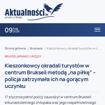
09
Aug
2026
Strona główna
Bruksela
Kieszonkowcy okradali turystów w centrum Brukseli metodą „na piłkę” – policja zatrzymała ich na gorącym uczynku
/
/
BRUKSELA
PRAWO I URZĘDY
Kieszonkowcy okradali turystów w
centrum Brukseli metodą „na piłkę” –
policja zatrzymała ich na gorącym
uczynku
17 stycznia patrol policji zauważył w centrum Brukseli
kilkunastoletniego chłopaka oraz jego niepełnoletniego