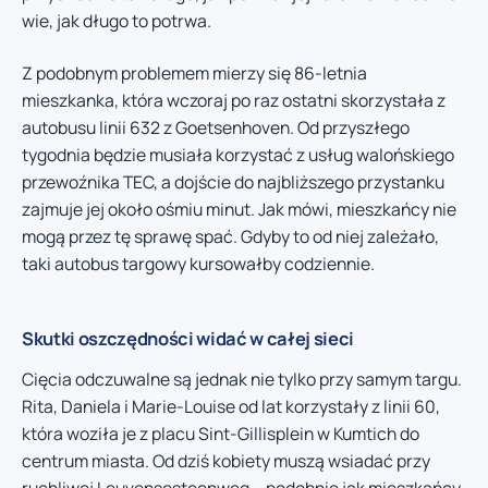
wie, jak długo to potrwa.
Z podobnym problemem mierzy się 86-letnia
mieszkanka, która wczoraj po raz ostatni skorzystała z
autobusu linii 632 z Goetsenhoven. Od przyszłego
tygodnia będzie musiała korzystać z usług walońskiego
przewoźnika TEC, a dojście do najbliższego przystanku
zajmuje jej około ośmiu minut. Jak mówi, mieszkańcy nie
mogą przez tę sprawę spać. Gdyby to od niej zależało,
taki autobus targowy kursowałby codziennie.
Skutki oszczędności widać w całej sieci
Cięcia odczuwalne są jednak nie tylko przy samym targu.
Rita, Daniela i Marie-Louise od lat korzystały z linii 60,
która woziła je z placu Sint-Gillisplein w Kumtich do
centrum miasta. Od dziś kobiety muszą wsiadać przy
ruchliwej Leuvensesteenweg – podobnie jak mieszkańcy