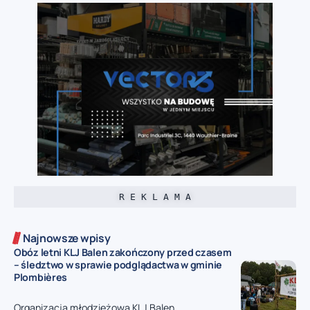
R E K L A M A
Najnowsze wpisy
Obóz letni KLJ Balen zakończony przed czasem
– śledztwo w sprawie podglądactwa w gminie
Plombières
Organizacja młodzieżowa KLJ Balen