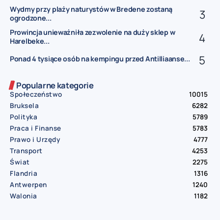
Wydmy przy plaży naturystów w Bredene zostaną
ogrodzone...
Prowincja unieważniła zezwolenie na duży sklep w
Harelbeke...
Ponad 4 tysiące osób na kempingu przed Antilliaanse...
Popularne kategorie
Społeczeństwo
10015
Bruksela
6282
Polityka
5789
Praca i Finanse
5783
Prawo i Urzędy
4777
Transport
4253
Świat
2275
Flandria
1316
Antwerpen
1240
Walonia
1182