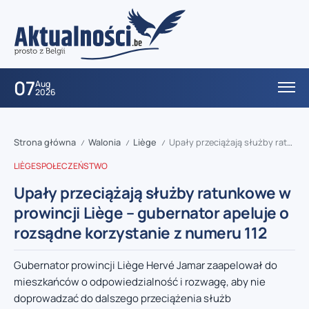
07
Aug
2026
Strona główna
Walonia
Liège
Upały przeciążają służby ratunkowe w prowincji Liège – gubernator apeluje o rozsądne korzystanie z numeru 112
/
/
/
LIÈGE
SPOŁECZEŃSTWO
Upały przeciążają służby ratunkowe w
prowincji Liège – gubernator apeluje o
rozsądne korzystanie z numeru 112
Gubernator prowincji Liège Hervé Jamar zaapelował do
mieszkańców o odpowiedzialność i rozwagę, aby nie
doprowadzać do dalszego przeciążenia służb