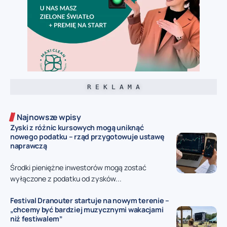
R E K L A M A
Najnowsze wpisy
Zyski z różnic kursowych mogą uniknąć
nowego podatku – rząd przygotowuje ustawę
naprawczą
Środki pieniężne inwestorów mogą zostać
wyłączone z podatku od zysków...
Festival Dranouter startuje na nowym terenie –
„chcemy być bardziej muzycznymi wakacjami
niż festiwalem”