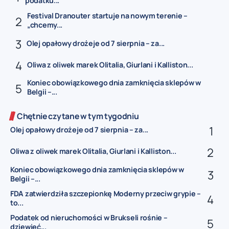
podatku...
Festival Dranouter startuje na nowym terenie –
„chcemy...
Olej opałowy drożeje od 7 sierpnia – za...
Oliwa z oliwek marek Olitalia, Giurlani i Kalliston...
Koniec obowiązkowego dnia zamknięcia sklepów w
Belgii –...
Chętnie czytane w tym tygodniu
Olej opałowy drożeje od 7 sierpnia – za...
Oliwa z oliwek marek Olitalia, Giurlani i Kalliston...
Koniec obowiązkowego dnia zamknięcia sklepów w
Belgii –...
FDA zatwierdziła szczepionkę Moderny przeciw grypie –
to...
Podatek od nieruchomości w Brukseli rośnie –
dziewięć...