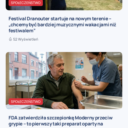
SPOŁECZEŃSTWO
Festival Dranouter startuje na nowym terenie –
„chcemy być bardziej muzycznymi wakacjami niż
festiwalem”
52 Wyświetleń
SPOŁECZEŃSTWO
FDA zatwierdziła szczepionkę Moderny przeciw
grypie – to pierwszy taki preparat oparty na