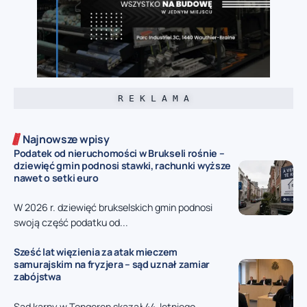
R E K L A M A
Najnowsze wpisy
Podatek od nieruchomości w Brukseli rośnie –
dziewięć gmin podnosi stawki, rachunki wyższe
nawet o setki euro
W 2026 r. dziewięć brukselskich gmin podnosi
swoją część podatku od...
Sześć lat więzienia za atak mieczem
samurajskim na fryzjera – sąd uznał zamiar
zabójstwa
Sąd karny w Tongeren skazał 44-letniego