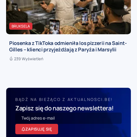
BRUKSELA
Piosenka z TikToka odmieniła los pizzerii na Saint-
Gilles – klienci przyjeżdżają z Paryża i Marsylii
239 Wyświetleń
BĄDŹ NA BIEŻĄCO Z AKTUALNOSCI.BE!
Zapisz się do naszego newslettera!
ZAPISUJĘ SIĘ