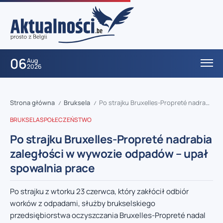
06
Aug
2026
Strona główna
Bruksela
Po strajku Bruxelles-Propreté nadrabia zaległości w wywozie odpadów – upał spowalnia prace
/
/
BRUKSELA
SPOŁECZEŃSTWO
Po strajku Bruxelles-Propreté nadrabia
zaległości w wywozie odpadów – upał
spowalnia prace
Po strajku z wtorku 23 czerwca, który zakłócił odbiór
worków z odpadami, służby brukselskiego
przedsiębiorstwa oczyszczania Bruxelles-Propreté nadal