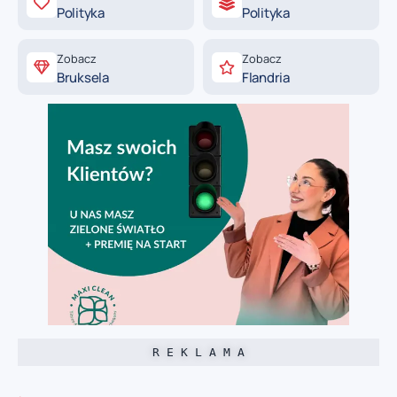
Polityka
Polityka
Zobacz
Zobacz
Bruksela
Flandria
R E K L A M A