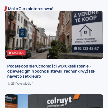
Może Cię zainteresować
BRUKSELA
Podatek od nieruchomości w Brukseli rośnie –
dziewięć gmin podnosi stawki, rachunki wyższe
nawet o setki euro
251 Wyświetleń