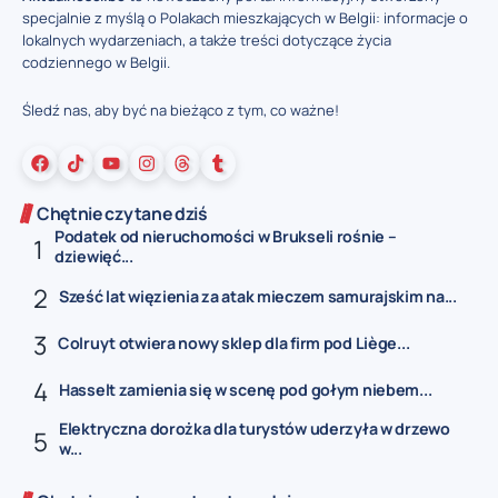
specjalnie z myślą o Polakach mieszkających w Belgii: informacje o
lokalnych wydarzeniach, a także treści dotyczące życia
codziennego w Belgii.
Śledź nas, aby być na bieżąco z tym, co ważne!
Chętnie czytane dziś
Podatek od nieruchomości w Brukseli rośnie –
dziewięć...
Sześć lat więzienia za atak mieczem samurajskim na...
Colruyt otwiera nowy sklep dla firm pod Liège...
Hasselt zamienia się w scenę pod gołym niebem...
Elektryczna dorożka dla turystów uderzyła w drzewo
w...