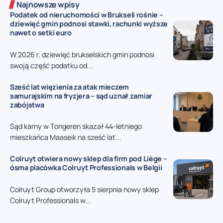
Najnowsze wpisy
Podatek od nieruchomości w Brukseli rośnie –
dziewięć gmin podnosi stawki, rachunki wyższe
nawet o setki euro
W 2026 r. dziewięć brukselskich gmin podnosi
swoją część podatku od...
Sześć lat więzienia za atak mieczem
samurajskim na fryzjera – sąd uznał zamiar
zabójstwa
Sąd karny w Tongeren skazał 44-letniego
mieszkańca Maaseik na sześć lat...
Colruyt otwiera nowy sklep dla firm pod Liège –
ósma placówka Colruyt Professionals w Belgii
Colruyt Group otworzyła 5 sierpnia nowy sklep
Colruyt Professionals w...