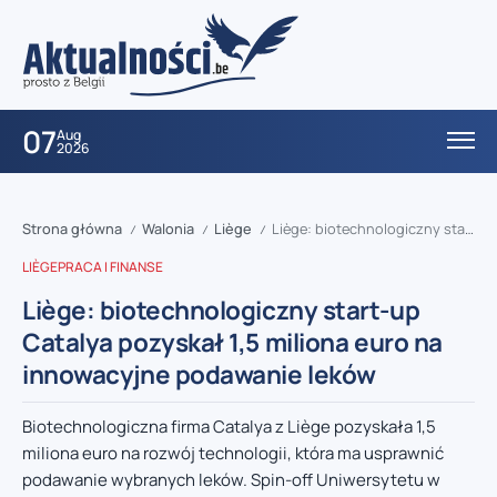
07
Aug
2026
Strona główna
Walonia
Liège
Liège: biotechnologiczny start-up Catalya pozyskał 1,5 miliona euro na innowacyjne podawanie leków
/
/
/
LIÈGE
PRACA I FINANSE
Liège: biotechnologiczny start-up
Catalya pozyskał 1,5 miliona euro na
innowacyjne podawanie leków
Biotechnologiczna firma Catalya z Liège pozyskała 1,5
miliona euro na rozwój technologii, która ma usprawnić
podawanie wybranych leków. Spin-off Uniwersytetu w