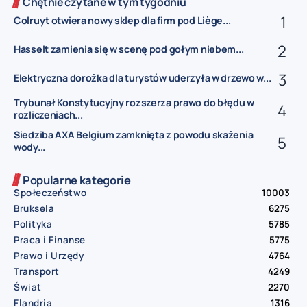
Chętnie czytane w tym tygodniu
Colruyt otwiera nowy sklep dla firm pod Liège...
Hasselt zamienia się w scenę pod gołym niebem...
Elektryczna dorożka dla turystów uderzyła w drzewo w...
Trybunał Konstytucyjny rozszerza prawo do błędu w
rozliczeniach...
Siedziba AXA Belgium zamknięta z powodu skażenia
wody...
Popularne kategorie
Społeczeństwo
10003
Bruksela
6275
Polityka
5785
Praca i Finanse
5775
Prawo i Urzędy
4764
Transport
4249
Świat
2270
Flandria
1316