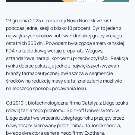
23 grudnia 2025 r. kurs akcji Novo Nordisk wzrósł
podczas jednej sesji o blisko 10 procent. Był to jeden z
największych skoków notowań duńskiej grupy w ciągu
ostatnich 365 dni. Powodem była zgoda amerykańskiej
FDA na tabletkową wersję preparatu Wegovy,
sztandarowej terapii koncernu przeciw otyłości. Reakcja
rynku dobrze pokazuje jedno z największych wyzwań
branży farmaceutycznej, zwłaszcza w segmencie
środków na redukcję masy ciała: znalezienie możliwie
najlepszego sposobu podawania leku.
Od 2019 r. biotechnologiczna firma Catalya z Liège szuka
rozwiązania tego problemu. Spin-off Uniwersytetu w
Liège został we wrześniu ubiegłego roku przejęty przez
nowy zespół kierowany przez Thibaulta Jonckheere’a,
byłego dyrektora generalnego firmy Exothera.