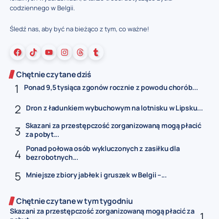
codziennego w Belgii.
Śledź nas, aby być na bieżąco z tym, co ważne!
Chętnie czytane dziś
Ponad 9,5 tysiąca zgonów rocznie z powodu chorób...
Dron z ładunkiem wybuchowym na lotnisku w Lipsku...
Skazani za przestępczość zorganizowaną mogą płacić
za pobyt...
Ponad połowa osób wykluczonych z zasiłku dla
bezrobotnych...
Mniejsze zbiory jabłek i gruszek w Belgii –...
Chętnie czytane w tym tygodniu
Skazani za przestępczość zorganizowaną mogą płacić za