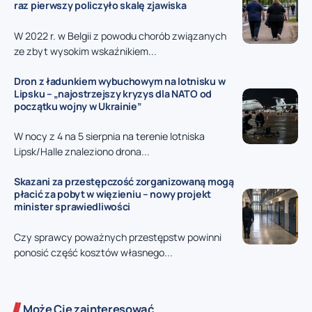
raz pierwszy policzyło skalę zjawiska
W 2022 r. w Belgii z powodu chorób związanych
ze zbyt wysokim wskaźnikiem...
Dron z ładunkiem wybuchowym na lotnisku w
Lipsku – „najostrzejszy kryzys dla NATO od
początku wojny w Ukrainie”
W nocy z 4 na 5 sierpnia na terenie lotniska
Lipsk/Halle znaleziono drona...
Skazani za przestępczość zorganizowaną mogą
płacić za pobyt w więzieniu – nowy projekt
minister sprawiedliwości
Czy sprawcy poważnych przestępstw powinni
ponosić część kosztów własnego...
Może Cię zainteresować