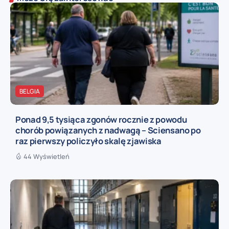
BELGIA
Ponad 9,5 tysiąca zgonów rocznie z powodu
chorób powiązanych z nadwagą – Sciensano po
raz pierwszy policzyło skalę zjawiska
44 Wyświetleń