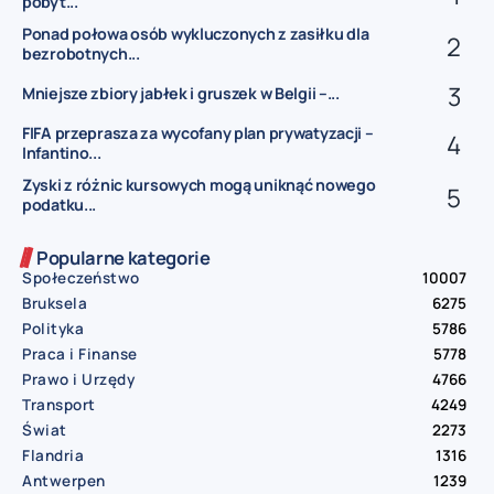
pobyt...
Ponad połowa osób wykluczonych z zasiłku dla
bezrobotnych...
Mniejsze zbiory jabłek i gruszek w Belgii –...
FIFA przeprasza za wycofany plan prywatyzacji –
Infantino...
Zyski z różnic kursowych mogą uniknąć nowego
podatku...
Popularne kategorie
Społeczeństwo
10007
Bruksela
6275
Polityka
5786
Praca i Finanse
5778
Prawo i Urzędy
4766
Transport
4249
Świat
2273
Flandria
1316
Antwerpen
1239