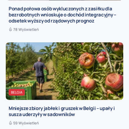
Ponad połowa osób wykluczonych z zasiłku dla
bezrobotnych wnioskuje o dochód integracyjny –
odsetek wyższy od rządowych prognoz
78 Wyświetleń
BELGIA
Mniejsze zbiory jabłek i gruszek w Belgii – upały i
susza uderzyły w sadowników
59 Wyświetleń