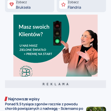
Zobacz
Zobacz
Bruksela
Flandria
R E K L A M A
Najnowsze wpisy
Ponad 9,5 tysiąca zgonów rocznie z powodu
chorób powiązanych z nadwagą – Sciensano po