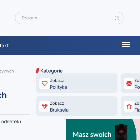
takt
Kategorie
ncyjnych
Zobacz
Zo
Polityka
Po
ch
Zobacz
Zo
Bruksela
Fl
 odsetek i