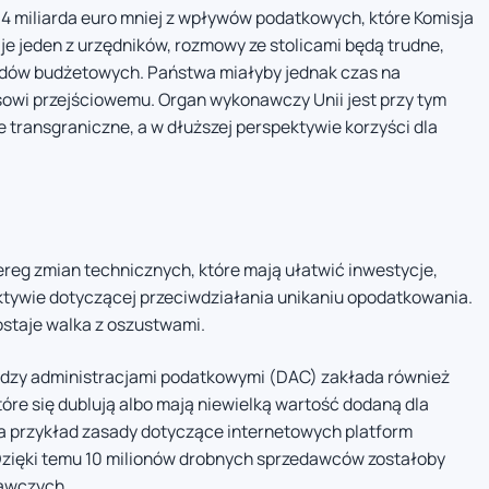
4 miliarda euro mniej z wpływów podatkowych, które Komisja
je jeden z urzędników, rozmowy ze stolicami będą trudne,
odów budżetowych. Państwa miałyby jednak czas na
sowi przejściowemu. Organ wykonawczy Unii jest przy tym
e transgraniczne, a w dłuższej perspektywie korzyści dla
reg zmian technicznych, które mają ułatwić inwestycje,
tywie dotyczącej przeciwdziałania unikaniu opodatkowania.
zostaje walka z oszustwami.
iędzy administracjami podatkowymi (DAC) zakłada również
re się dublują albo mają niewielką wartość dodaną dla
na przykład zasady dotyczące internetowych platform
 Dzięki temu 10 milionów drobnych sprzedawców zostałoby
awczych.