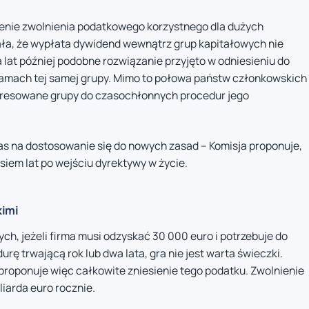
nie zwolnienia podatkowego korzystnego dla dużych
ała, że wypłata dywidend wewnątrz grup kapitałowych nie
 lat później podobne rozwiązanie przyjęto w odniesieniu do
 ramach tej samej grupy. Mimo to połowa państw członkowskich
teresowane grupy do czasochłonnych procedur jego
s na dostosowanie się do nowych zasad – Komisja proponuje,
iem lat po wejściu dyrektywy w życie.
kimi
ch, jeżeli firma musi odzyskać 30 000 euro i potrzebuje do
rę trwającą rok lub dwa lata, gra nie jest warta świeczki.
proponuje więc całkowite zniesienie tego podatku. Zwolnienie
iarda euro rocznie.