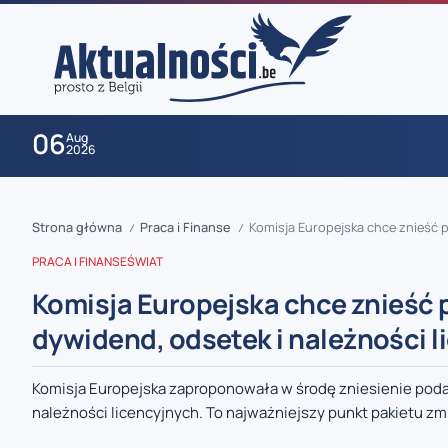
06
Aug
2026
Strona główna
Praca i Finanse
Komisja Europejska chce znieść 
/
/
PRACA I FINANSE
ŚWIAT
Komisja Europejska chce znieść 
dywidend, odsetek i należności l
zaobserwuj nas
Komisja Europejska zaproponowała w środę zniesienie poda
należności licencyjnych. To najważniejszy punkt pakietu zmi
zaobserwuj nas