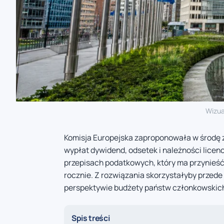
Wizua
Komisja Europejska zaproponowała w środę z
wypłat dywidend, odsetek i należności licen
przepisach podatkowych, który ma przynieść
rocznie. Z rozwiązania skorzystałyby przed
perspektywie budżety państw członkowskich s
Spis treści