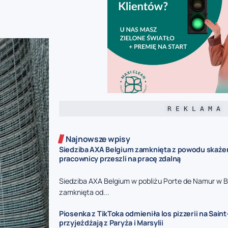
R E K L A M A
Najnowsze wpisy
Siedziba AXA Belgium zamknięta z powodu skaże
pracownicy przeszli na pracę zdalną
Siedziba AXA Belgium w pobliżu Porte de Namur w Br
zamknięta od...
Piosenka z TikToka odmieniła los pizzerii na Saint-
przyjeżdżają z Paryża i Marsylii