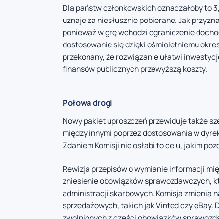
Dla państw członkowskich oznaczałoby to 3,
uznaje za niesłusznie pobierane. Jak przyzna
ponieważ w grę wchodzi ograniczenie doch
dostosowanie się dzięki ośmioletniemu okre
przekonany, że rozwiązanie ułatwi inwestycj
finansów publicznych przewyższą koszty.
Połowa drogi
Nowy pakiet uproszczeń przewiduje także sze
między innymi poprzez dostosowania w dyrek
Zdaniem Komisji nie osłabi to celu, jakim po
Rewizja przepisów o wymianie informacji m
zniesienie obowiązków sprawozdawczych, któ
administracji skarbowych. Komisja zmienia 
sprzedażowych, takich jak Vinted czy eBay.
zwolnionych z części obowiązków sprawozd