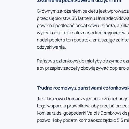
Zwolnienie podatkowe dla dużych firm
Głównym założeniem pakietu jest wprowadze
przedsiębiorstw. 36 lat temu Unia zdecydow
powinna podlegać podatkowi u źródła, a kilka
wypłat odsetek i należności licencyjnych w
nadal pobiera ten podatek, zmuszając zain
odzyskiwania.
Państwa członkowskie miałyby otrzymać cza
aby przepisy zaczęły obowiązywać dopiero os
Trudne rozmowy z państwami członkows
Jak obrazowo tłumaczy jedno ze źródeł unijny
tego wsparcia prawników, aby przejść procedu
Komisarz ds. gospodarki Valdis Dombrovskis 
pozwoliłoby podatnikom zaoszczędzić 5,3 mil