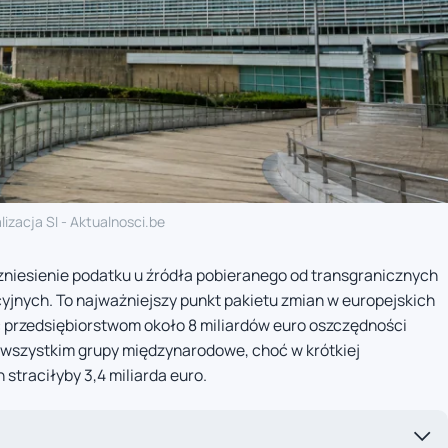
lizacja SI - Aktualnosci.be
niesienie podatku u źródła pobieranego od transgranicznych
cyjnych. To najważniejszy punkt pakietu zmian w europejskich
 przedsiębiorstwom około 8 miliardów euro oszczędności
e wszystkim grupy międzynarodowe, choć w krótkiej
traciłyby 3,4 miliarda euro.