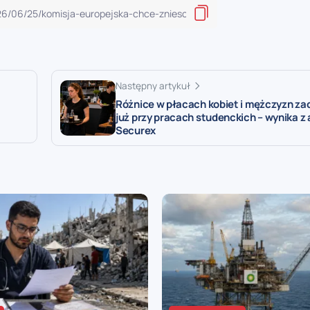
Następny artykuł
Różnice w płacach kobiet i mężczyzn zac
już przy pracach studenckich – wynika z 
Securex