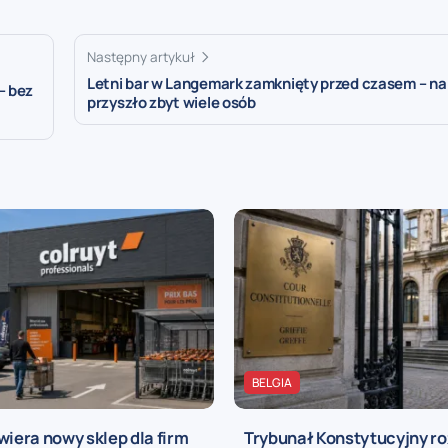
Następny artykuł
Letni bar w Langemark zamknięty przed czasem – na
– bez
przyszło zbyt wiele osób
BELGIA
wiera nowy sklep dla firm
Trybunał Konstytucyjny r