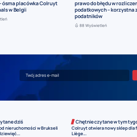
 – ósma placówka Colruyt
prawo do błędu w rozlicze
als w Belgii
podatkowych – korzystna 
podatników
tleń
88 Wyświetleń
ytane dziś
Chętnie czytane w tym tyg
od nieruchomości w Brukseli
Colruyt otwiera nowy sklep dla 
dziewięć...
Liège...