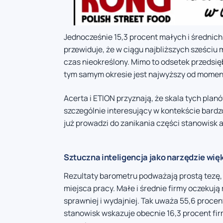
Jednocześnie 15,3 procent małych i średnich
przewiduje, że w ciągu najbliższych sześciu
czas nieokreślony. Mimo to odsetek przeds
tym samym okresie jest najwyższy od momen
Acerta i ETION przyznają, że skala tych pla
szczególnie interesujący w kontekście bardz
już prowadzi do zanikania części stanowisk 
Sztuczna inteligencja jako narzędzie wię
Rezultaty barometru podważają prostą tezę, 
miejsca pracy. Małe i średnie firmy oczekują 
sprawniej i wydajniej. Tak uważa 55,6 proce
stanowisk wskazuje obecnie 16,3 procent firm