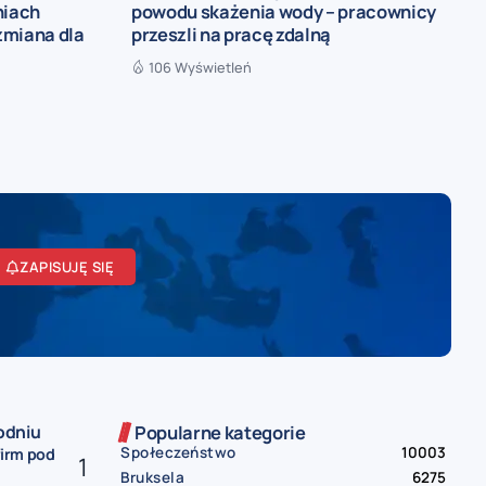
niach
powodu skażenia wody – pracownicy
zmiana dla
przeszli na pracę zdalną
106 Wyświetleń
ZAPISUJĘ SIĘ
odniu
Popularne kategorie
Społeczeństwo
10003
firm pod
Bruksela
6275