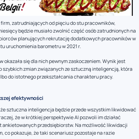
 firm, zatrudniających od pięciu do stu pracowników,
 miesięcy będzie musiało zwolnić część osób zatrudnionych na
iębiorców planujących rekrutację dodatkowych pracowników w
tu uruchomienia barometru w 2021 r.
nów okazała się dla nich pewnym zaskoczeniem. Wynik jest
o szybkich zmian związanych ze sztuczną inteligencją, która
albo do istotnego przekształcania charakteru pracy.
kszej efektywności
że sztuczna inteligencja będzie przede wszystkim likwidować
raczej, że w krótkiej perspektywie AI pozwoli im działać
nt ankietowanych przedsiębiorstw. Na możliwość likwidacji
, co pokazuje, że taki scenariusz pozostaje na razie