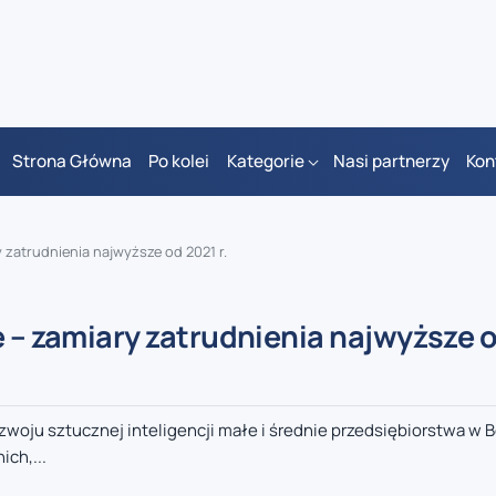
Strona Główna
Po kolei
Kategorie
Nasi partnerzy
Kon
y zatrudnienia najwyższe od 2021 r.
e – zamiary zatrudnienia najwyższe 
oju sztucznej inteligencji małe i średnie przedsiębiorstwa w Be
ch,...