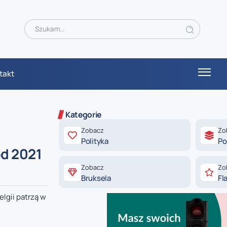
takt
Kategorie
Zobacz
Zo
Polityka
Po
od 2021
Zobacz
Zo
Bruksela
Fl
lgii patrzą w