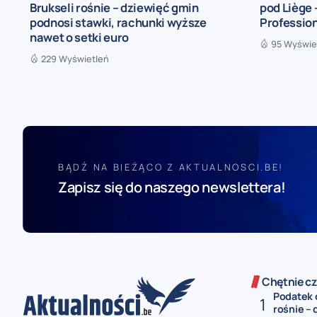
Brukseli rośnie – dziewięć gmin
pod Liège
podnosi stawki, rachunki wyższe
Profession
nawet o setki euro
95 Wyświe
229 Wyświetleń
BĄDŹ NA BIEŻĄCO Z AKTUALNOSCI.BE!
Zapisz się do naszego newslettera!
Chętnie cz
Podatek 
rośnie – 