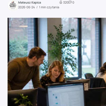
Mateusz Kapica
320
0
zaobserwuj nas
2026-06-24
1 min czytania
zaobserwuj nas
zaobserwuj nas
zaobserwuj nas