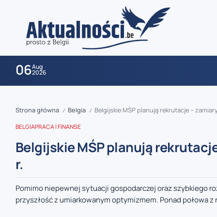
06
Aug
2026
Strona główna
Belgia
Belgijskie MŚP planują rekrutacje – zamiar
/
/
BELGIA
PRACA I FINANSE
Belgijskie MŚP planują rekrutacj
r.
zaobserwuj nas
Pomimo niepewnej sytuacji gospodarczej oraz szybkiego rozw
przyszłość z umiarkowanym optymizmem. Ponad połowa z ni
zaobserwuj nas