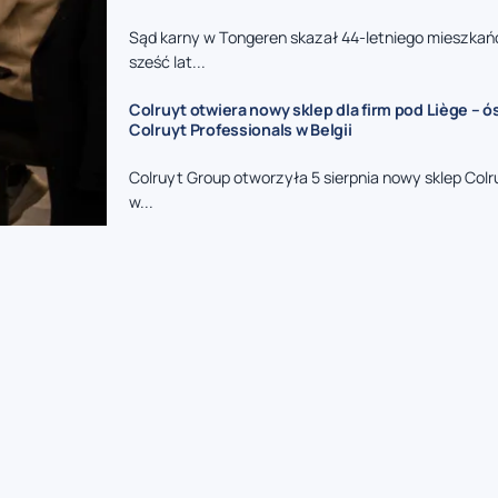
Sąd karny w Tongeren skazał 44-letniego mieszkań
sześć lat...
Colruyt otwiera nowy sklep dla firm pod Liège – 
Colruyt Professionals w Belgii
Colruyt Group otworzyła 5 sierpnia nowy sklep Colr
w...