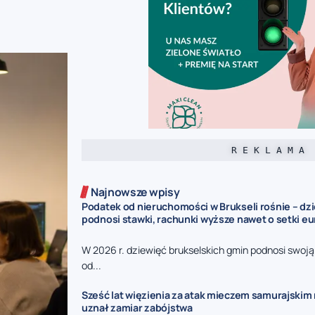
R E K L A M A
Najnowsze wpisy
Podatek od nieruchomości w Brukseli rośnie – dz
podnosi stawki, rachunki wyższe nawet o setki eu
W 2026 r. dziewięć brukselskich gmin podnosi swoj
od...
Sześć lat więzienia za atak mieczem samurajskim n
uznał zamiar zabójstwa