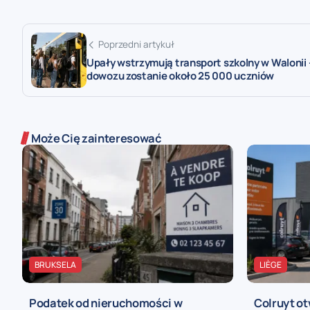
Poprzedni artykuł
Upały wstrzymują transport szkolny w Walonii 
dowozu zostanie około 25 000 uczniów
Może Cię zainteresować
BRUKSELA
LIÈGE
Podatek od nieruchomości w
Colruyt ot