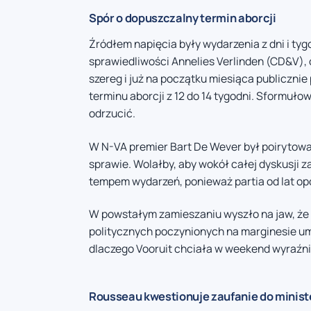
Spór o dopuszczalny termin aborcji
Źródłem napięcia były wydarzenia z dni i ty
sprawiedliwości Annelies Verlinden (CD&V), 
szereg i już na początku miesiąca publiczn
terminu aborcji z 12 do 14 tygodni. Sformuło
odrzucić.
W N-VA premier Bart De Wever był poirytowa
sprawie. Wolałby, aby wokół całej dyskusji 
tempem wydarzeń, ponieważ partia od lat op
W powstałym zamieszaniu wyszło na jaw, że 
politycznych poczynionych na marginesie um
dlaczego Vooruit chciała w weekend wyraźni
Rousseau kwestionuje zaufanie do minist