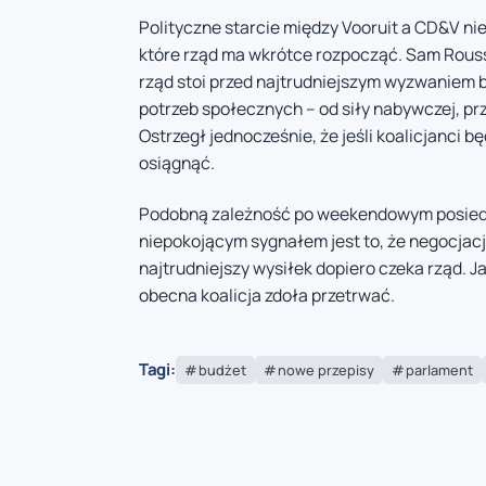
Polityczne starcie między Vooruit a CD&V n
które rząd ma wkrótce rozpocząć. Sam Rouss
rząd stoi przed najtrudniejszym wyzwaniem b
potrzeb społecznych – od siły nabywczej, prz
Ostrzegł jednocześnie, że jeśli koalicjanci 
osiągnąć.
Podobną zależność po weekendowym posiedze
niepokojącym sygnałem jest to, że negocjacj
najtrudniejszy wysiłek dopiero czeka rząd. 
obecna koalicja zdoła przetrwać.
Tagi:
budżet
nowe przepisy
parlament