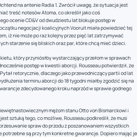
htend na antenie Radia 1. Zwrócił uwagę, że sytuacja jest
iać treść notesów Atoma, co określił jako coś
ego ocenie CD&V od dwudziestu lat blokuje postęp w
oczątku negocjacji koalicyjnych Vooruit miała powiedzieć tej
em, iż nie może po raz kolejny przez pięć lat zatrzymywać
ch starzenie się bliskich oraz par, które chcą mieć dzieci.
akietu, który przyniósłby wystarczający przełom w sprawach
dnocześnie postęp w kwestii aborcji. Rousseau potwierdził, że
Pytał retorycznie, dlaczego jako przewodniczący partii od lat
ydłużenia terminu aborcji do 18 tygodni miałby zgodzić się na
 gwarancje zdecydowanego kroku naprzód w sprawie godnego
iewiętnastowiecznym mężom stanu Otto von Bismarckowi i
jest sztuką tego, co możliwe, Rousseau podkreślił, że musi
 przesuwanie spraw do przodu z poszanowaniem wszystkich
e potrzebne są przy tym konkretne gwarancje. Dopiero mając je