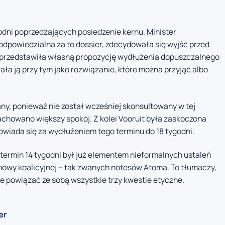
godni poprzedzających posiedzenie kernu. Minister
odpowiedzialna za to dossier, zdecydowała się wyjść przed
ie przedstawiła własną propozycję wydłużenia dopuszczalnego
wała ją przy tym jako rozwiązanie, które można przyjąć albo
ny, ponieważ nie został wcześniej skonsultowany w tej
zachowano większy spokój. Z kolei Vooruit była zaskoczona
owiada się za wydłużeniem tego terminu do 18 tygodni.
termin 14 tygodni był już elementem nieformalnych ustaleń
owy koalicyjnej – tak zwanych notesów Atoma. To tłumaczy,
e powiązać ze sobą wszystkie trzy kwestie etyczne.
er