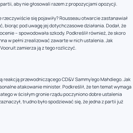
partii, aby nie głosowali razem z propozycjami opozycji.
e rzeczywiście się pojawiły? Rousseau otwarcie zastanawiał
ać, biorąc pod uwagę jej dotychczasowe działania. Dodał, że
o ocenie – spowodowała szkody. Podkreślił również, że skoro
nna w pełni zrealizować zawarte w nich ustalenia. Jak
Vooruit zamierza ją z tego rozliczyć.
dną reakcją przewodniczącego CD&V Sammy’ego Mahdiego. Jak
ersonalne atakowanie minister. Podkreślił, że ten temat wymaga
dlatego w ścisłym gronie rządu poczyniono dobre ustalenia
zaznaczył, trudno było spodziewać się, że jedna z partii już