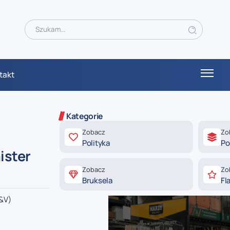
takt
Kategorie
Zobacz
Zo
Polityka
Po
ister
Zobacz
Zo
Bruksela
Fl
D&V)