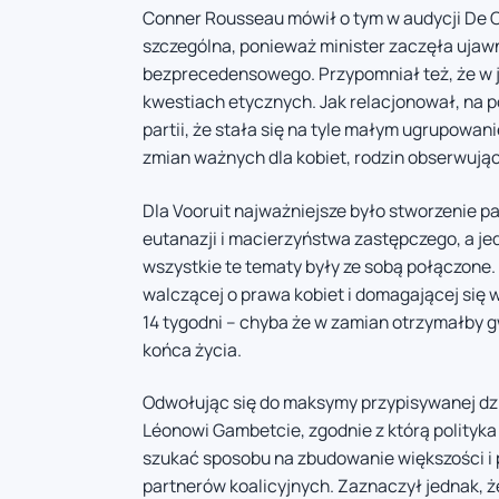
Conner Rousseau mówił o tym w audycji De Oc
szczególna, ponieważ minister zaczęła ujawn
bezprecedensowego. Przypomniał też, że w j
kwestiach etycznych. Jak relacjonował, na p
partii, że stała się na tyle małym ugrupowani
zmian ważnych dla kobiet, rodzin obserwujący
Dla Vooruit najważniejsze było stworzenie p
eutanazji i macierzyństwa zastępczego, a je
wszystkie te tematy były ze sobą połączone. 
walczącej o prawa kobiet i domagającej się w
14 tygodni – chyba że w zamian otrzymałby
końca życia.
Odwołując się do maksymy przypisywanej dz
Léonowi Gambetcie, zgodnie z którą polityka 
szukać sposobu na zbudowanie większości i
partnerów koalicyjnych. Zaznaczył jednak, ż