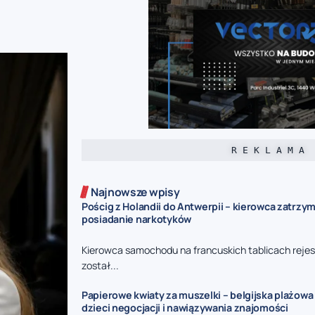
R E K L A M A
Najnowsze wpisy
Pościg z Holandii do Antwerpii – kierowca zatrzy
posiadanie narkotyków
Kierowca samochodu na francuskich tablicach reje
został...
Papierowe kwiaty za muszelki – belgijska plażowa
dzieci negocjacji i nawiązywania znajomości