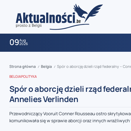
09
Aug
2026
Strona główna
Belgia
Spór o aborcję dzieli rząd federalny – Co
/
/
BELGIA
POLITYKA
Spór o aborcję dzieli rząd feder
Annelies Verlinden
zaobserwuj nas
Przewodniczący Vooruit Conner Rousseau ostro skrytykował 
komunikowała się w sprawie aborcji oraz innych wrażliwych
zaobserwuj nas