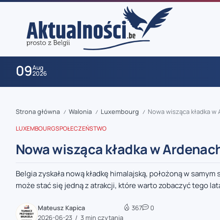
09
Aug
2026
Strona główna
Walonia
Luxembourg
Nowa wisząca kładka w A
/
/
/
LUXEMBOURG
SPOŁECZEŃSTWO
Nowa wisząca kładka w Ardenach 
Belgia zyskała nową kładkę himalajską, położoną w samym s
zaobserwuj nas
może stać się jedną z atrakcji, które warto zobaczyć tego lata
zaobserwuj nas
Mateusz Kapica
367
0
2026-06-23
3 min czytania