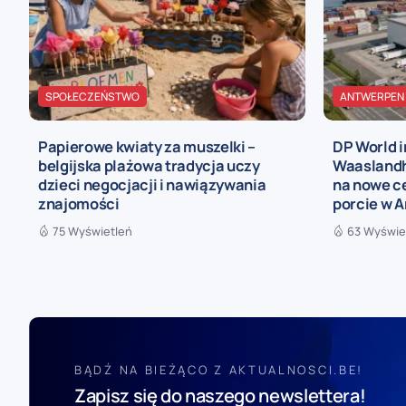
SPOŁECZEŃSTWO
ANTWERPEN
Papierowe kwiaty za muszelki –
DP World 
belgijska plażowa tradycja uczy
Waaslandh
dzieci negocjacji i nawiązywania
na nowe c
znajomości
porcie w A
75 Wyświetleń
63 Wyświe
BĄDŹ NA BIEŻĄCO Z AKTUALNOSCI.BE!
Zapisz się do naszego newslettera!