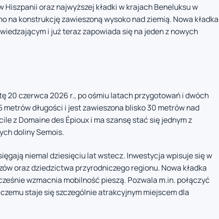
 Hiszpanii oraz najwyższej kładki w krajach Beneluksu w
ono na konstrukcję zawieszoną wysoko nad ziemią. Nowa kładka
wiedzającym i już teraz zapowiada się na jeden z nowych
tę 20 czerwca 2026 r., po ośmiu latach przygotowań i dwóch
 metrów długości i jest zawieszona blisko 30 metrów nad
le z Domaine des Épioux i ma szansę stać się jednym z
ch doliny Semois.
ięgają niemal dziesięciu lat wstecz. Inwestycja wpisuje się w
zów oraz dziedzictwa przyrodniczego regionu. Nowa kładka
ocześnie wzmacnia mobilność pieszą. Pozwala m.in. połączyć
 czemu staje się szczególnie atrakcyjnym miejscem dla