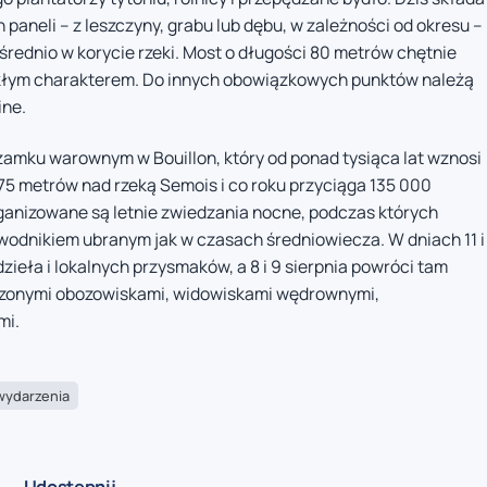
h paneli – z leszczyny, grabu lub dębu, w zależności od okresu –
ednio w korycie rzeki. Most o długości 80 metrów chętnie
wykłym charakterem. Do innych obowiązkowych punktów należą
ine.
amku warownym w Bouillon, który od ponad tysiąca lat wznosi
 75 metrów nad rzeką Semois i co roku przyciąga 135 000
rganizowane są letnie zwiedzania nocne, podczas których
wodnikiem ubranym jak w czasach średniowiecza. W dniach 11 i
dzieła i lokalnych przysmaków, a 8 i 9 sierpnia powróci tam
orzonymi obozowiskami, widowiskami wędrownymi,
mi.
wydarzenia
Udostępnij