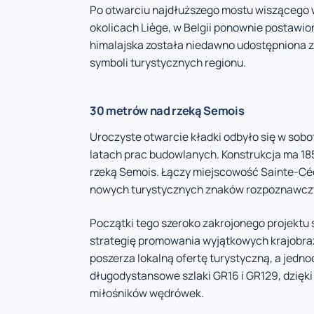
Po otwarciu najdłuższego mostu wiszącego w
okolicach Liège, w Belgii ponownie postawi
himalajska została niedawno udostępniona z
symboli turystycznych regionu.
30 metrów nad rzeką Semois
Uroczyste otwarcie kładki odbyło się w sobo
latach prac budowlanych. Konstrukcja ma 185
rzeką Semois. Łączy miejscowość Sainte-Céci
nowych turystycznych znaków rozpoznawczy
Początki tego szeroko zakrojonego projektu s
strategię promowania wyjątkowych krajobra
poszerza lokalną ofertę turystyczną, a jedn
długodystansowe szlaki GR16 i GR129, dzięki
miłośników wędrówek.