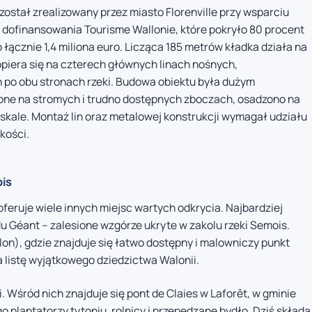
został zrealizowany przez miasto Florenville przy wsparciu
z dofinansowania Tourisme Wallonie, które pokryło 80 procent
łącznie 1,4 miliona euro. Licząca 185 metrów kładka działa na
piera się na czterech głównych linach nośnych,
po obu stronach rzeki. Budowa obiektu była dużym
one na stromych i trudno dostępnych zboczach, osadzono na
skale. Montaż lin oraz metalowej konstrukcji wymagał udziału
kości.
ois
feruje wiele innych miejsc wartych odkrycia. Najbardziej
 Géant – zalesione wzgórze ukryte w zakolu rzeki Semois.
lon), gdzie znajduje się łatwo dostępny i malowniczy punkt
 listę wyjątkowego dziedzictwa Walonii.
. Wśród nich znajduje się pont de Claies w Laforêt, w gminie
o plantatorzy tytoniu, rolnicy i przepędzane bydło. Dziś składa