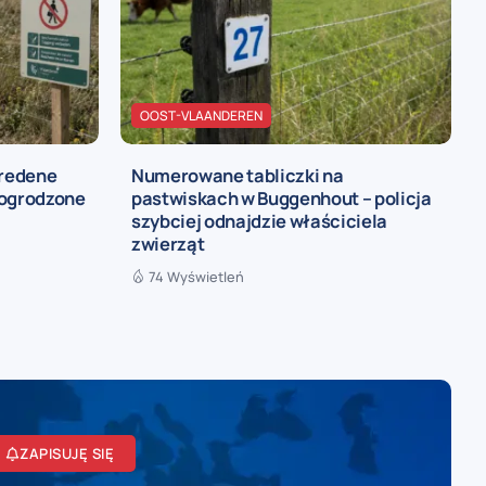
OOST-VLAANDEREN
redene
Numerowane tabliczki na
 ogrodzone
pastwiskach w Buggenhout – policja
szybciej odnajdzie właściciela
zwierząt
74 Wyświetleń
ZAPISUJĘ SIĘ