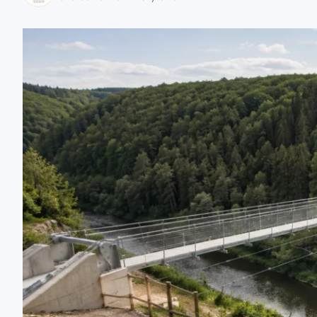
zaobserwuj nas
zaobserwuj nas
zaobserwuj nas
zaobserwuj nas