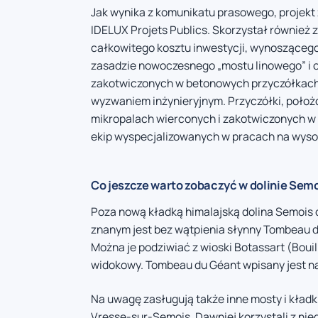
Jak wynika z komunikatu prasowego, projekt 
IDELUX Projets Publics. Skorzystał również 
całkowitego kosztu inwestycji, wynoszącego 
zasadzie nowoczesnego „mostu linowego” i o
zakotwiczonych w betonowych przyczółkach 
wyzwaniem inżynieryjnym. Przyczółki, położ
mikropalach wierconych i zakotwiczonych w 
ekip wyspecjalizowanych w pracach na wyso
Co jeszcze warto zobaczyć w dolinie Sem
Poza nową kładką himalajską dolina Semois o
znanym jest bez wątpienia słynny Tombeau du
Można je podziwiać z wioski Botassart (Bouil
widokowy. Tombeau du Géant wpisany jest na
Na uwagę zasługują także inne mosty i kładki
Vresse-sur-Semois. Dawniej korzystali z nieg