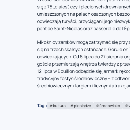
się z 75 „claies”, czyli plecionych drewnianyc
umieszczonych na palach osadzonych bezpośr
odwiedzają turyści, przyciągani jego niez
pont de Saint-Nicolas oraz passerelle de l’Ép
Miłośnicy zamków mogą zatrzymać się przy z
się na trzech skalnych ostańcach. Góruje on
odwiedzających. Od 6 lipca do 27 sierpnia o
goście przemierzają wnętrza twierdzy z prze
12 lipca w Bouillon odbędzie się jarmark ręko
tradycyjny festyn średniowieczny – z odtw
średniowiecznym targiem i licznymi atrakcja
Tagi:
kultura
pieniądze
środowisko