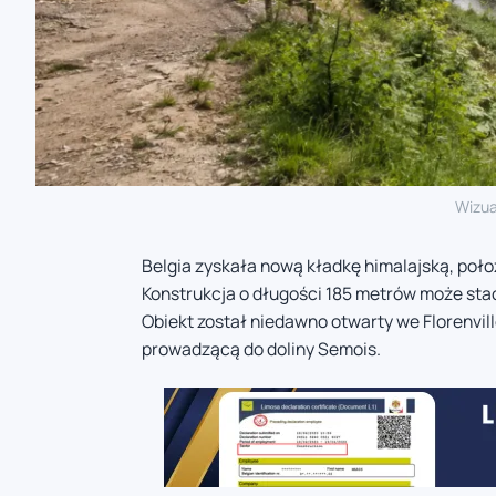
Wizua
Belgia zyskała nową kładkę himalajską, poł
Konstrukcja o długości 185 metrów może stać 
Obiekt został niedawno otwarty we Florenvil
prowadzącą do doliny Semois.