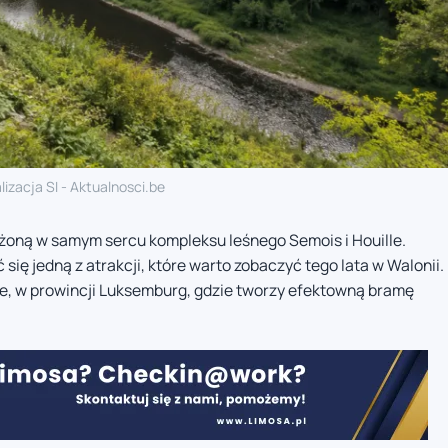
lizacja SI - Aktualnosci.be
ożoną w samym sercu kompleksu leśnego Semois i Houille.
się jedną z atrakcji, które warto zobaczyć tego lata w Walonii.
le, w prowincji Luksemburg, gdzie tworzy efektowną bramę