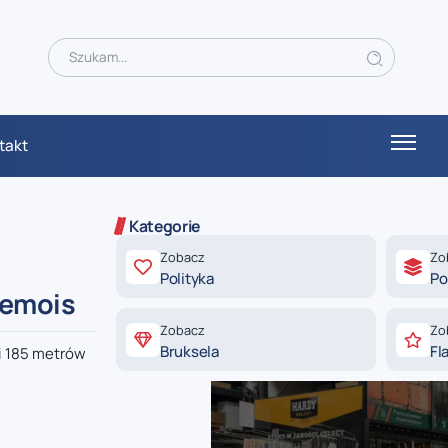
takt
Kategorie
Zobacz
Zo
Polityka
Po
Semois
Zobacz
Zo
Bruksela
Fl
i 185 metrów