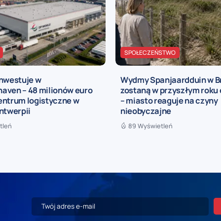
SPOŁECZEŃSTWO
inwestuje w
Wydmy Spanjaardduin w B
aven – 48 milionów euro
zostaną w przyszłym roku
entrum logistyczne w
– miasto reaguje na czyny
ntwerpii
nieobyczajne
tleń
89 Wyświetleń