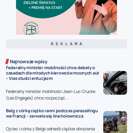
R E K L A M A
Najnowsze wpisy
Federalny minister mobilności chce debaty o
zasadach dla młodych kierowców mocnych aut
– Vias studzi entuzjazm
Federalny minister mobilności Jean-Luc Crucke
(Les Engagés) chce rozpocząć...
Belg z córką ciężko ranni podczas parasailingu
we Francji – zerwała się lina holownicza
Ojciec i córka z Belgii odnieśli ciężkie obrażenia