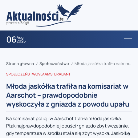
06
Aug
2026
Strona główna
Społeczeństwo
Młoda jaskółka trafiła na komisariat w Aarschot – prawdopodobnie wyskoczyła z gniazda z powodu upału
/
/
SPOŁECZEŃSTWO
VLAAMS-BRABANT
Młoda jaskółka trafiła na komisariat w
Aarschot – prawdopodobnie
wyskoczyła z gniazda z powodu upału
Na komisariat policji w Aarschot trafiła młoda jaskółka.
Ptak najprawdopodobniej opuścił gniazdo zbyt wcześnie,
gdy temperatura w środku stała się zbyt wysoka. Jaskółkę