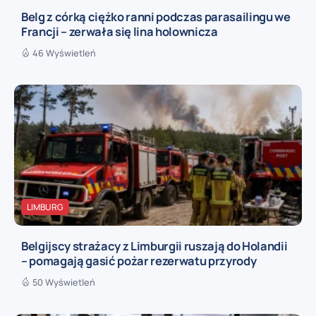
Belg z córką ciężko ranni podczas parasailingu we
Francji – zerwała się lina holownicza
46 Wyświetleń
LIMBURG
Belgijscy strażacy z Limburgii ruszają do Holandii
– pomagają gasić pożar rezerwatu przyrody
50 Wyświetleń