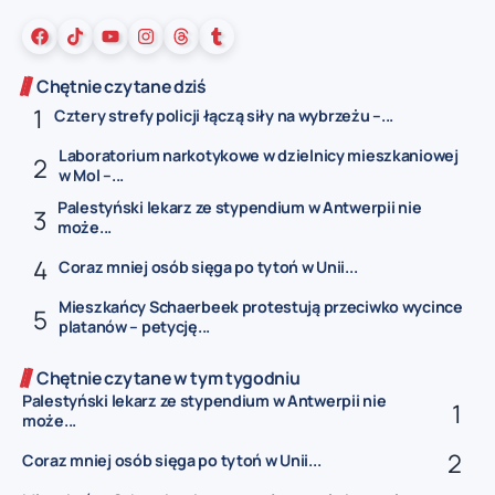
Chętnie czytane dziś
Cztery strefy policji łączą siły na wybrzeżu –...
Laboratorium narkotykowe w dzielnicy mieszkaniowej
w Mol –...
Palestyński lekarz ze stypendium w Antwerpii nie
może...
Coraz mniej osób sięga po tytoń w Unii...
Mieszkańcy Schaerbeek protestują przeciwko wycince
platanów – petycję...
Chętnie czytane w tym tygodniu
Palestyński lekarz ze stypendium w Antwerpii nie
może...
Coraz mniej osób sięga po tytoń w Unii...