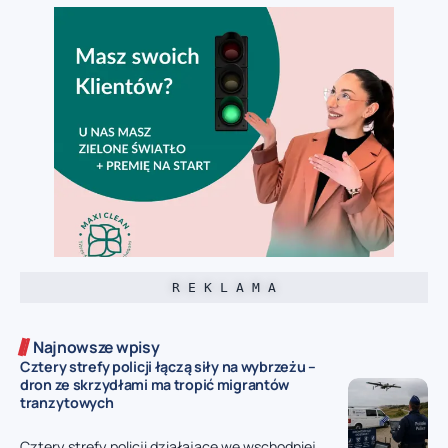
R E K L A M A
Najnowsze wpisy
Cztery strefy policji łączą siły na wybrzeżu –
dron ze skrzydłami ma tropić migrantów
tranzytowych
Cztery strefy policji działające we wschodniej