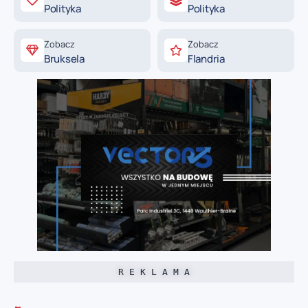
Polityka
Polityka
Zobacz
Zobacz
Bruksela
Flandria
R E K L A M A