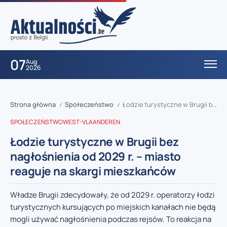
07
Aug
2026
Strona główna
Społeczeństwo
Łodzie turystyczne w Brugii bez nagłośnienia od 2029 r. – miasto reaguje na skargi mieszkańców
/
/
SPOŁECZEŃSTWO
WEST-VLAANDEREN
Łodzie turystyczne w Brugii bez
nagłośnienia od 2029 r. – miasto
reaguje na skargi mieszkańców
Władze Brugii zdecydowały, że od 2029 r. operatorzy łodzi
turystycznych kursujących po miejskich kanałach nie będą
mogli używać nagłośnienia podczas rejsów. To reakcja na