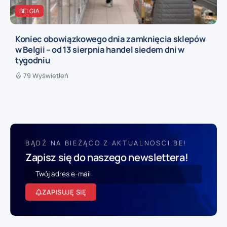
BELGIA
Koniec obowiązkowego dnia zamknięcia sklepów
w Belgii – od 13 sierpnia handel siedem dni w
tygodniu
79 Wyświetleń
BĄDŹ NA BIEŻĄCO Z AKTUALNOSCI.BE!
Zapisz się do naszego newslettera!
ZAPISUJĘ SIĘ