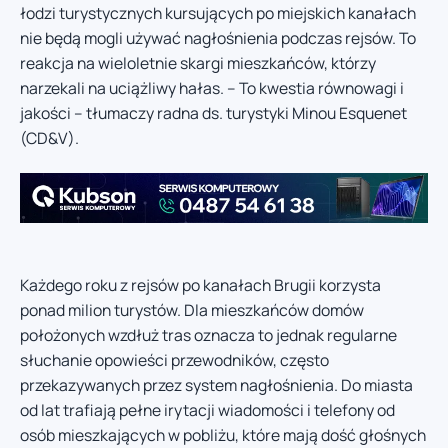
łodzi turystycznych kursujących po miejskich kanałach
nie będą mogli używać nagłośnienia podczas rejsów. To
reakcja na wieloletnie skargi mieszkańców, którzy
narzekali na uciążliwy hałas. – To kwestia równowagi i
jakości – tłumaczy radna ds. turystyki Minou Esquenet
(CD&V).
Każdego roku z rejsów po kanałach Brugii korzysta
ponad milion turystów. Dla mieszkańców domów
położonych wzdłuż tras oznacza to jednak regularne
słuchanie opowieści przewodników, często
przekazywanych przez system nagłośnienia. Do miasta
od lat trafiają pełne irytacji wiadomości i telefony od
osób mieszkających w pobliżu, które mają dość głośnych