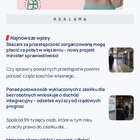
R E K L A M A
Najnowsze wpisy
Skazani za przestępczość zorganizowaną mogą
płacić za pobyt w więzieniu – nowy projekt
minister sprawiedliwości
Czy sprawcy poważnych przestępstw powinni
ponosić część kosztów własnego...
Ponad połowa osób wykluczonych z zasiłku dla
bezrobotnych wnioskuje o dochód
integracyjny – odsetek wyższy od rządowych
prognoz
Spośród 99 tysięcy osób, które w tym roku
utraciły prawo do zasiłku dla...
Mniejsze zbiory jabłek i gruszek w Belgii –