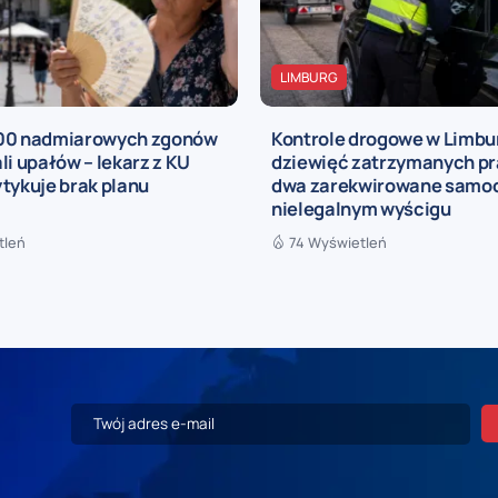
LIMBURG
00 nadmiarowych zgonów
Kontrole drogowe w Limbur
li upałów – lekarz z KU
dziewięć zatrzymanych pra
tykuje brak planu
dwa zarekwirowane samo
nielegalnym wyścigu
tleń
74 Wyświetleń