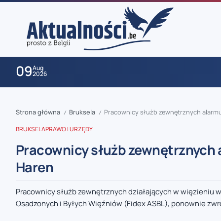
09
Aug
2026
Strona główna
Bruksela
Pracownicy służb zewnętrznych alarmu
/
/
BRUKSELA
PRAWO I URZĘDY
Pracownicy służb zewnętrznych a
Haren
zaobserwuj nas
Pracownicy służb zewnętrznych działających w więzieniu w H
Osadzonych i Byłych Więźniów (Fidex ASBL), ponownie zwró
zaobserwuj nas