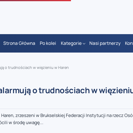
Strona Główna
Po kolei
Kategorie
Nasi partnerzy
Kon
ją o trudnościach w więzieniu w Haren
larmują o trudnościach w więzieni
aren, zrzeszeni w Brukselskiej Federacji Instytucji na rzecz Os
cili w środę uwagę...