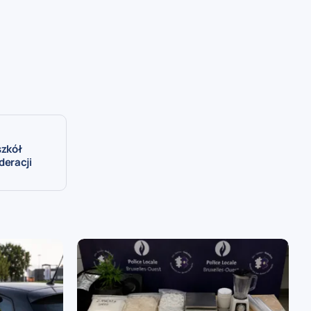
szkół
deracji