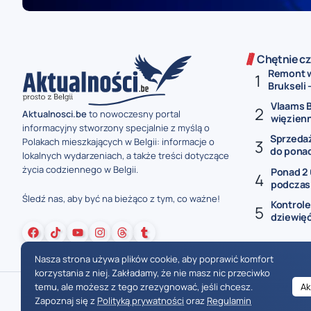
Chętnie cz
Remont w
Brukseli 
Vlaams B
Aktualnosci.be
to nowoczesny portal
więzienne
informacyjny stworzony specjalnie z myślą o
Sprzedaż
Polakach mieszkających w Belgii: informacje o
do ponad 
lokalnych wydarzeniach, a także treści dotyczące
życia codziennego w Belgii.
Ponad 2
podczas 
Śledź nas, aby być na bieżąco z tym, co ważne!
Kontrole
dziewięć
Nasza strona używa plików cookie, aby poprawić komfort
korzystania z niej. Zakładamy, że nie masz nic przeciwko
temu, ale możesz z tego zrezygnować, jeśli chcesz.
Ak
Zapoznaj się z
Polityką prywatności
oraz
Regulamin