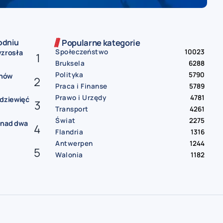
odniu
Popularne kategorie
Społeczeństwo
10023
wzrosła
Bruksela
6288
Polityka
5790
onów
Praca i Finanse
5789
Prawo i Urzędy
4781
 dziewięć
Transport
4261
Świat
2275
onad dwa
Flandria
1316
Antwerpen
1244
Walonia
1182