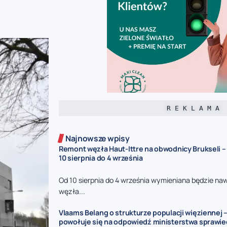
R E K L A M A
Najnowsze wpisy
Remont węzła Haut-Ittre na obwodnicy Brukseli –
10 sierpnia do 4 września
Od 10 sierpnia do 4 września wymieniana będzie na
węzła...
Vlaams Belang o strukturze populacji więziennej –
powołuje się na odpowiedź ministerstwa sprawie