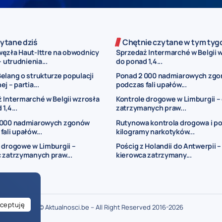
ytane dziś
Chętnie czytane w tym tyg
ęzła Haut-Ittre na obwodnicy
Sprzedaż Intermarché w Belgii 
– utrudnienia...
do ponad 1,4...
elang o strukturze populacji
Ponad 2 000 nadmiarowych zg
j – partia...
podczas fali upałów...
 Intermarché w Belgii wzrosła
Kontrole drogowe w Limburgii –
1,4...
zatrzymanych praw...
 000 nadmiarowych zgonów
Rutynowa kontrola drogowa i p
fali upałów...
kilogramy narkotyków...
 drogowe w Limburgii –
Pościg z Holandii do Antwerpii –
 zatrzymanych praw...
kierowca zatrzymany...
ceptuję
© Aktualnosci.be – All Right Reserved 2016-2026