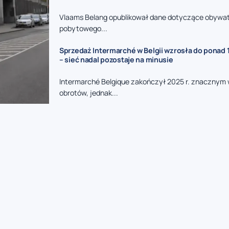
Vlaams Belang opublikował dane dotyczące obywat
pobytowego...
Sprzedaż Intermarché w Belgii wzrosła do ponad 1
– sieć nadal pozostaje na minusie
Intermarché Belgique zakończył 2025 r. znacznym
obrotów, jednak...