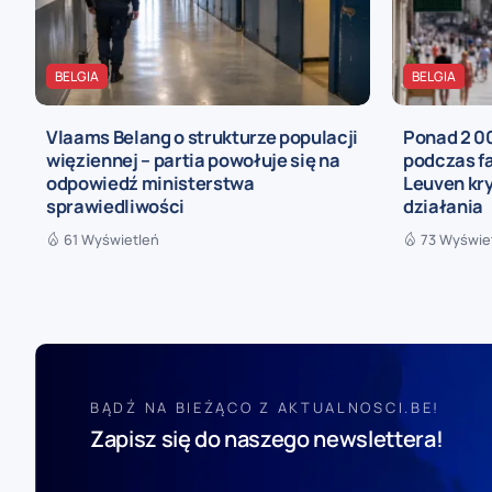
BELGIA
BELGIA
Vlaams Belang o strukturze populacji
Ponad 2 0
więziennej – partia powołuje się na
podczas fa
odpowiedź ministerstwa
Leuven kry
sprawiedliwości
działania
61 Wyświetleń
73 Wyświe
BĄDŹ NA BIEŻĄCO Z AKTUALNOSCI.BE!
Zapisz się do naszego newslettera!