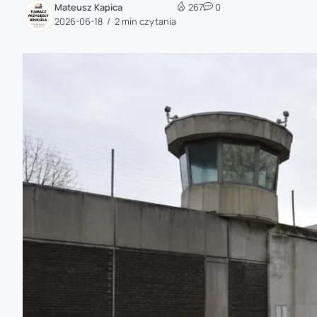
Mateusz Kapica
267
0
zaobserwuj nas
2026-06-18
2 min czytania
zaobserwuj nas
zaobserwuj nas
zaobserwuj nas