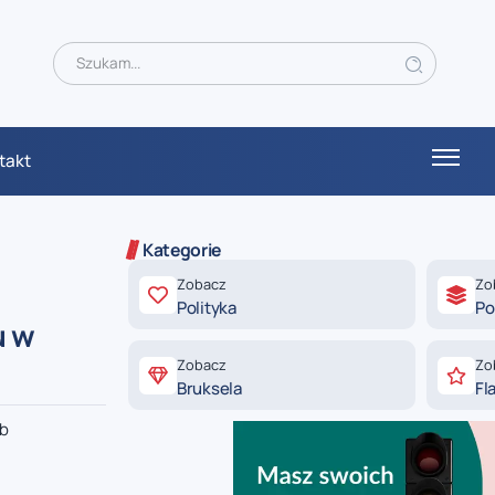
takt
Kategorie
Zobacz
Zo
Polityka
Po
u w
Zobacz
Zo
Bruksela
Fl
ób