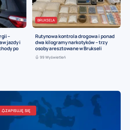
BRUKSELA
gii –
Rutynowa kontrola drogowa i ponad
w jazdy i
dwa kilogramy narkotyków – trzy
chody po
osoby aresztowane w Brukseli
99 Wyświetleń
ZAPISUJĘ SIĘ