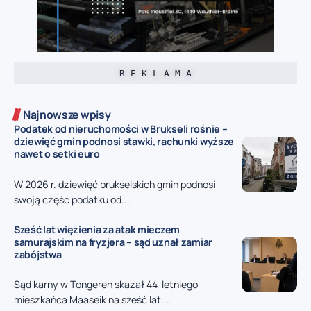
R E K L A M A
Najnowsze wpisy
Podatek od nieruchomości w Brukseli rośnie –
dziewięć gmin podnosi stawki, rachunki wyższe
nawet o setki euro
W 2026 r. dziewięć brukselskich gmin podnosi
swoją część podatku od...
Sześć lat więzienia za atak mieczem
samurajskim na fryzjera – sąd uznał zamiar
zabójstwa
Sąd karny w Tongeren skazał 44-letniego
mieszkańca Maaseik na sześć lat...