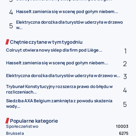
Hasselt zamienia się w scenę pod gołym niebem...
Elektryczna dorożka dla turystów uderzyła w drzewo
w...
Chętnie czytane w tym tygodniu
Colruyt otwiera nowy sklep dla firm pod Liège...
Hasselt zamienia się w scenę pod gołym niebem...
Elektryczna dorożka dla turystów uderzyła w drzewo w...
Trybunał Konstytucyjny rozszerza prawo do błędu w
rozliczeniach...
Siedziba AXA Belgium zamknięta z powodu skażenia
wody...
Popularne kategorie
Społeczeństwo
10003
Bruksela
6275