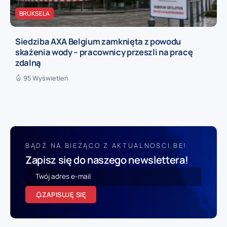
BRUKSELA
Siedziba AXA Belgium zamknięta z powodu
skażenia wody – pracownicy przeszli na pracę
zdalną
95 Wyświetleń
BĄDŹ NA BIEŻĄCO Z AKTUALNOSCI.BE!
Zapisz się do naszego newslettera!
ZAPISUJĘ SIĘ