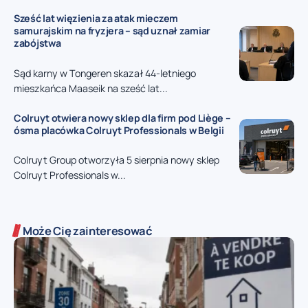
Sześć lat więzienia za atak mieczem
samurajskim na fryzjera – sąd uznał zamiar
zabójstwa
Sąd karny w Tongeren skazał 44-letniego
mieszkańca Maaseik na sześć lat...
Colruyt otwiera nowy sklep dla firm pod Liège –
ósma placówka Colruyt Professionals w Belgii
Colruyt Group otworzyła 5 sierpnia nowy sklep
Colruyt Professionals w...
Może Cię zainteresować