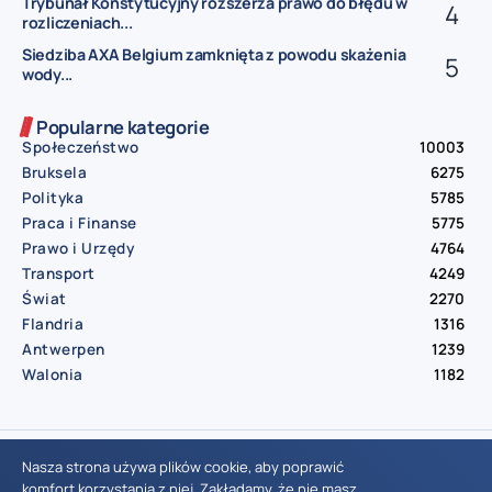
Trybunał Konstytucyjny rozszerza prawo do błędu w
rozliczeniach...
Siedziba AXA Belgium zamknięta z powodu skażenia
wody...
Popularne kategorie
Społeczeństwo
10003
Bruksela
6275
Polityka
5785
Praca i Finanse
5775
Prawo i Urzędy
4764
Transport
4249
Świat
2270
Flandria
1316
Antwerpen
1239
Walonia
1182
© Aktualnosci.be – All Right Reserved 2016-2026
Nasza strona używa plików cookie, aby poprawić
komfort korzystania z niej. Zakładamy, że nie masz