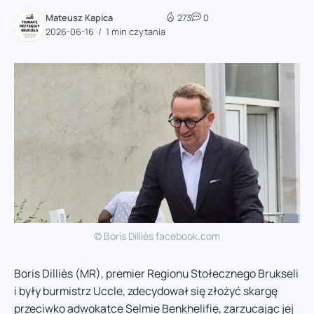
Mateusz Kapica
273
0
2026-06-16
1 min czytania
© Boris Dilliès facebook.com
Boris Dilliès (MR), premier Regionu Stołecznego Brukseli
i były burmistrz Uccle, zdecydował się złożyć skargę
przeciwko adwokatce Selmie Benkhelifie, zarzucając jej