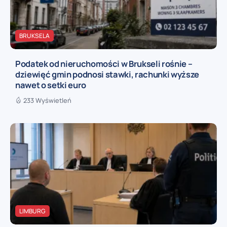
BRUKSELA
Podatek od nieruchomości w Brukseli rośnie –
dziewięć gmin podnosi stawki, rachunki wyższe
nawet o setki euro
233 Wyświetleń
LIMBURG