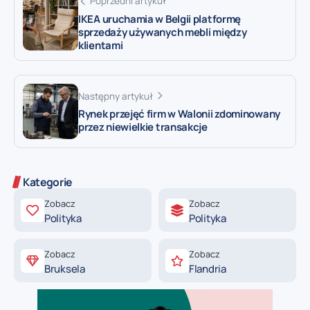
Poprzedni artykuł
IKEA uruchamia w Belgii platformę
sprzedaży używanych mebli między
klientami
Następny artykuł
Rynek przejęć firm w Walonii zdominowany
przez niewielkie transakcje
Kategorie
Zobacz
Zobacz
Polityka
Polityka
Zobacz
Zobacz
Bruksela
Flandria