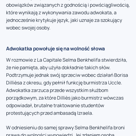
obowiązków związanych z godnością i powściągliwością,
które wynikają z wykonywania zawodu adwokata, a
jednocześnie krytykuje język, jaki uznaje za szokujący
wobec swojej osoby.
Adwokatka powołuje się na wolność słowa
W rozmowie z La Capitale Selma Benkhelifa stwierdziła,
że nie pamięta, aby użyła dokładnie takich słów.
Podtrzymuje jednak swój sprzeciw wobec działań Borisa
Dillièsa z okresu, gdy pełnił funkcję burmistrza Uccle.
Adwokatka zarzuca przede wszystkim służbom
porządkowym, za które Dilliès jako burmistrz wówczas
odpowiadał, brutalne traktowanie studentów
protestujących przed ambasadą Izraela.
W odniesieniu do samej sprawy Selma Benkhelifa broni
prawa do wolności wypowiedzi. Jej zdaniem osoba