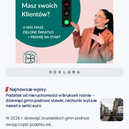
R E K L A M A
Najnowsze wpisy
Podatek od nieruchomości w Brukseli rośnie –
dziewięć gmin podnosi stawki, rachunki wyższe
nawet o setki euro
W 2026 r. dziewięć brukselskich gmin podnosi
swoją część podatku od...