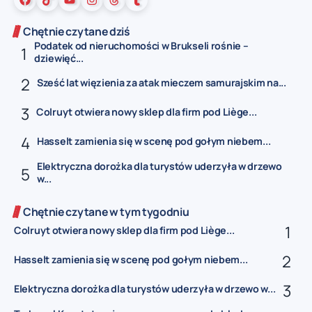
Chętnie czytane dziś
Podatek od nieruchomości w Brukseli rośnie –
dziewięć...
Sześć lat więzienia za atak mieczem samurajskim na...
Colruyt otwiera nowy sklep dla firm pod Liège...
Hasselt zamienia się w scenę pod gołym niebem...
Elektryczna dorożka dla turystów uderzyła w drzewo
w...
Chętnie czytane w tym tygodniu
Colruyt otwiera nowy sklep dla firm pod Liège...
Hasselt zamienia się w scenę pod gołym niebem...
Elektryczna dorożka dla turystów uderzyła w drzewo w...