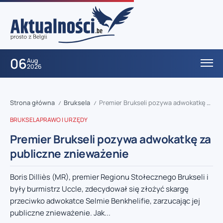
06
Aug
2026
Strona główna
Bruksela
Premier Brukseli pozywa adwokatkę za publiczne znieważenie
/
/
BRUKSELA
PRAWO I URZĘDY
Premier Brukseli pozywa adwokatkę za
publiczne znieważenie
Boris Dilliès (MR), premier Regionu Stołecznego Brukseli i
były burmistrz Uccle, zdecydował się złożyć skargę
przeciwko adwokatce Selmie Benkhelifie, zarzucając jej
publiczne znieważenie. Jak...