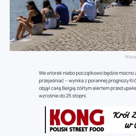
Wizua
We wtorek niebo początkowo będzie mocno z
przejaśniać – wynika z porannej prognozy Kr
objął całą Belgię żółtym alertem przed upa
wzrośnie do 25 stopni.