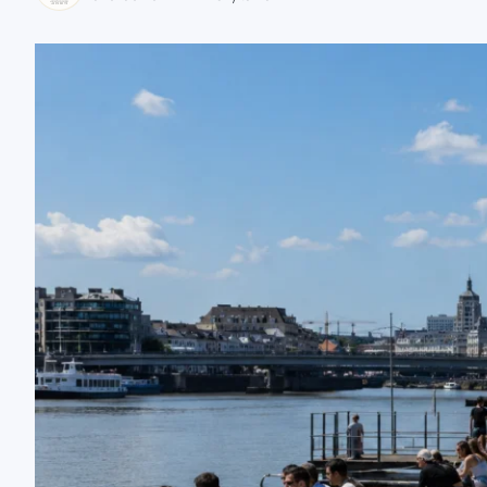
zaobserwuj nas
zaobserwuj nas
zaobserwuj nas
zaobserwuj nas