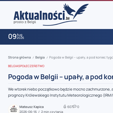
09
Aug
2026
Strona główna
Belgia
Pogoda w Belgii – upały, a pod koniec ty
/
/
BELGIA
SPOŁECZEŃSTWO
Pogoda w Belgii – upały, a pod k
We wtorek niebo początkowo będzie mocno zachmurzone, ale
zaobserwuj nas
prognozy Królewskiego Instytutu Meteorologicznego (IRM/KM
zaobserwuj nas
Mateusz Kapica
607
0
2026-06-16
2 min czytania