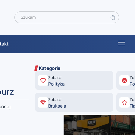
takt
Kategorie
Zobacz
Zo
Polityka
Po
burz
Zobacz
Zo
Bruksela
Fl
annej