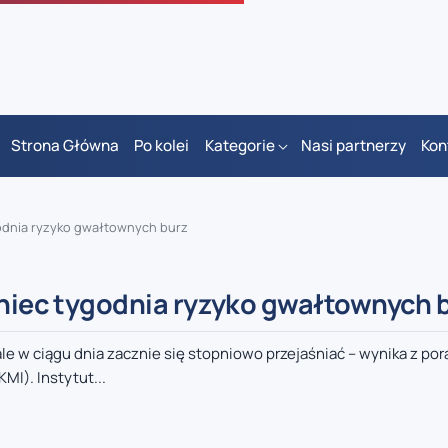
Strona Główna
Po kolei
Kategorie
Nasi partnerzy
Kon
godnia ryzyko gwałtownych burz
oniec tygodnia ryzyko gwałtownych 
 w ciągu dnia zacznie się stopniowo przejaśniać – wynika z por
I). Instytut...