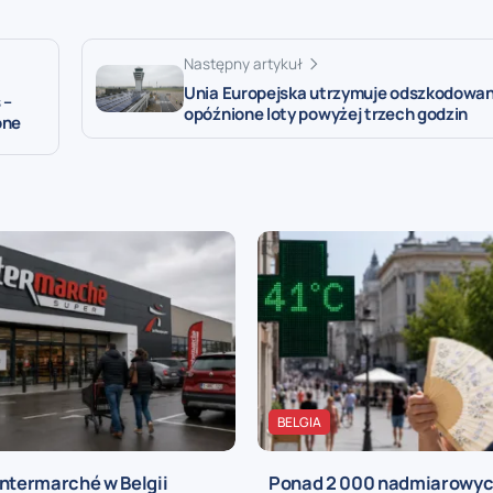
Następny artykuł
Unia Europejska utrzymuje odszkodowan
 –
opóźnione loty powyżej trzech godzin
one
BELGIA
ntermarché w Belgii
Ponad 2 000 nadmiarowy