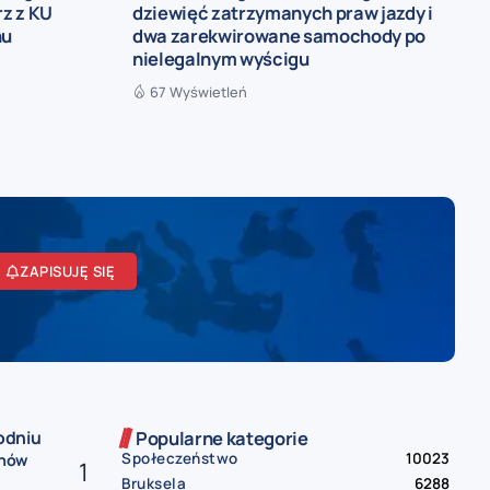
rz z KU
dziewięć zatrzymanych praw jazdy i
nu
dwa zarekwirowane samochody po
nielegalnym wyścigu
67 Wyświetleń
ZAPISUJĘ SIĘ
odniu
Popularne kategorie
Społeczeństwo
10023
onów
Bruksela
6288