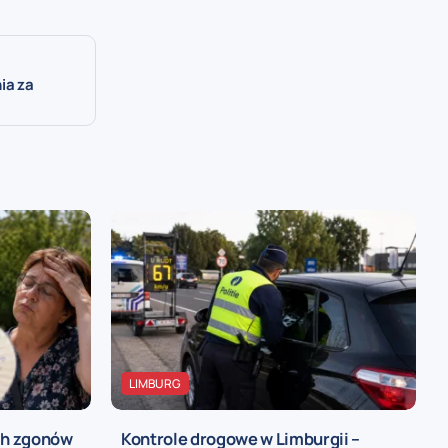
ia za
LIMBURG
ch zgonów
Kontrole drogowe w Limburgii –