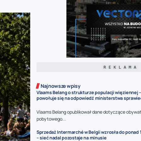
R E K L A M A
Najnowsze wpisy
Vlaams Belang o strukturze populacji więziennej –
powołuje się na odpowiedź ministerstwa sprawie
Vlaams Belang opublikował dane dotyczące obywat
pobytowego...
Sprzedaż Intermarché w Belgii wzrosła do ponad 1
– sieć nadal pozostaje na minusie