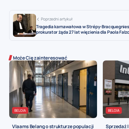
Poprzedni artykuł
Tragedia karnawałowa w Strépy-Bracquegnies
prokurator żąda 27 lat więzienia dla Paola Falz
Może Cię zainteresować
BELGIA
BELGIA
Vlaams Belang o strukturze populacji
Sprzedaż I