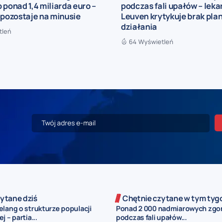
 ponad 1,4 miliarda euro –
podczas fali upałów – leka
 pozostaje na minusie
Leuven krytykuje brak pla
działania
tleń
64 Wyświetleń
ytane dziś
Chętnie czytane w tym tyg
lang o strukturze populacji
Ponad 2 000 nadmiarowych zg
j – partia...
podczas fali upałów...