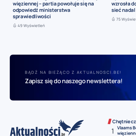
więziennej – partia powołuje się na
wzrosła do
odpowiedź ministerstwa
sieć nadal
sprawiedliwości
75 Wyświe
49 Wyświetleń
BĄDŹ NA BIEŻĄCO Z AKTUALNOSCI.BE!
Zapisz się do naszego newslettera!
Chętnie cz
Vlaams Be
więzienne