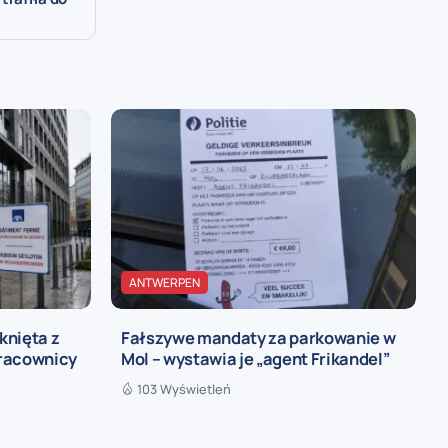
ANTWERPEN
knięta z
Fałszywe mandaty za parkowanie w
pracownicy
Mol – wystawia je „agent Frikandel”
103 Wyświetleń