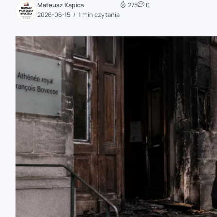
Mateusz Kapica
275
0
zaobserwuj nas
2026-06-15
1 min czytania
zaobserwuj nas
zaobserwuj nas
zaobserwuj nas