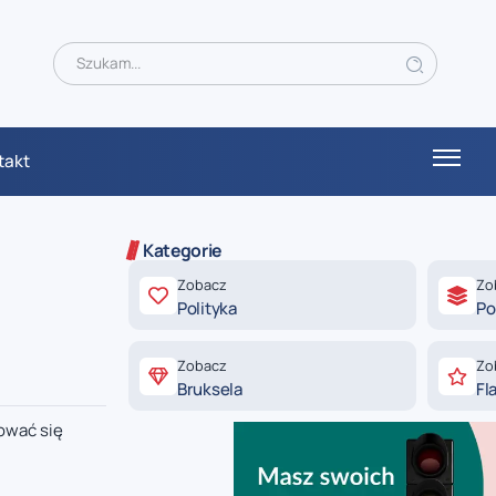
takt
Kategorie
Zobacz
Zo
Polityka
Po
Zobacz
Zo
Bruksela
Fl
ować się