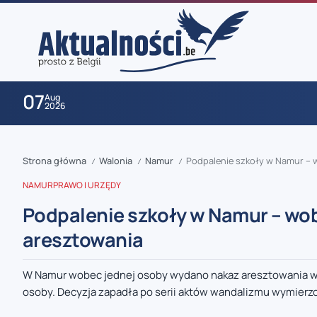
07
Aug
2026
Strona główna
Walonia
Namur
Podpalenie szkoły w Namur – 
/
/
/
NAMUR
PRAWO I URZĘDY
Podpalenie szkoły w Namur – wo
aresztowania
zaobserwuj nas
W Namur wobec jednej osoby wydano nakaz aresztowania w
osoby. Decyzja zapadła po serii aktów wandalizmu wymierzo
zaobserwuj nas