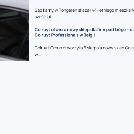
Sąd karny w Tongeren skazał 44-letniego mieszkań
sześć lat...
Colruyt otwiera nowy sklep dla firm pod Liège – 
Colruyt Professionals w Belgii
Colruyt Group otworzyła 5 sierpnia nowy sklep Colr
w...