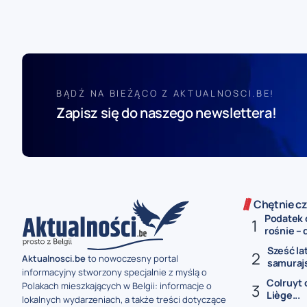
BĄDŹ NA BIEŻĄCO Z AKTUALNOSCI.BE!
Zapisz się do naszego newslettera!
Chętnie cz
Podatek 
rośnie – 
Sześć la
Aktualnosci.be
to nowoczesny portal
samurajs
informacyjny stworzony specjalnie z myślą o
Colruyt 
Polakach mieszkających w Belgii: informacje o
Liège...
lokalnych wydarzeniach, a także treści dotyczące