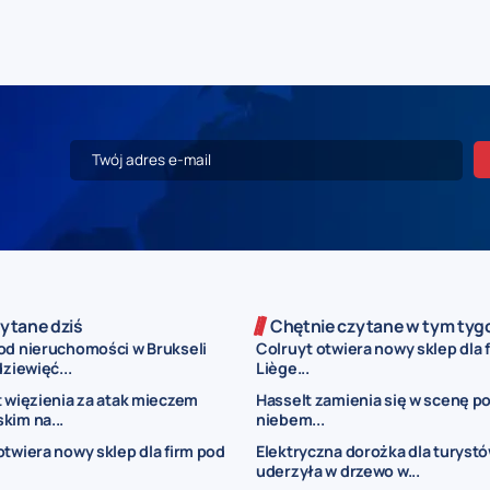
ytane dziś
Chętnie czytane w tym tyg
od nieruchomości w Brukseli
Colruyt otwiera nowy sklep dla 
dziewięć...
Liège...
t więzienia za atak mieczem
Hasselt zamienia się w scenę p
kim na...
niebem...
otwiera nowy sklep dla firm pod
Elektryczna dorożka dla turyst
uderzyła w drzewo w...