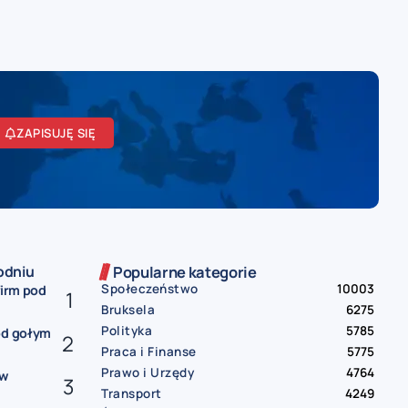
ZAPISUJĘ SIĘ
odniu
Popularne kategorie
Społeczeństwo
10003
firm pod
Bruksela
6275
Polityka
5785
od gołym
Praca i Finanse
5775
Prawo i Urzędy
4764
ów
Transport
4249