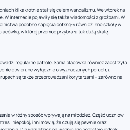
dniach kilkakrotnie stał się celem wandalizmu. We wtorek na
e. W internecie pojawiły się także wiadomości z groźbami. W
kolnictwa podobne napięcia dotknęły również inne szkoły w
placówką, w której przemoc przybrała tak dużą skalę.
 prowadzi regularne patrole. Sama placówka również zaostrzyła
ecnie otwierane wyłącznie o wyznaczonych porach, a
rupach są także przeprowadzani korytarzami – zarówno na
enia w różny sposób wpływają na młodzież. Część uczniów
res i niepokój, inni mówią, że czują się pewnie oraz
tłoczenia. Dla wszystkich najważniejsze pozostaje jednak