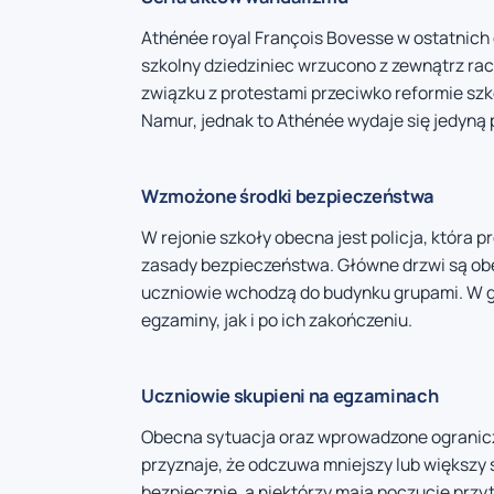
Athénée royal François Bovesse w ostatnich 
szkolny dziedziniec wrzucono z zewnątrz rac
związku z protestami przeciwko reformie sz
Namur, jednak to Athénée wydaje się jedyną 
Wzmożone środki bezpieczeństwa
W rejonie szkoły obecna jest policja, która
zasady bezpieczeństwa. Główne drzwi są ob
uczniowie wchodzą do budynku grupami. W g
egzaminy, jak i po ich zakończeniu.
Uczniowie skupieni na egzaminach
Obecna sytuacja oraz wprowadzone ogranicz
przyznaje, że odczuwa mniejszy lub większy st
bezpiecznie, a niektórzy mają poczucie przy