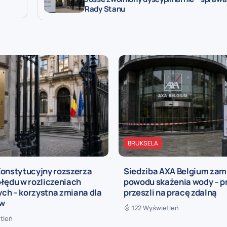
Rady Stanu
BRUKSELA
Konstytucyjny rozszerza
Siedziba AXA Belgium zam
łędu w rozliczeniach
powodu skażenia wody – 
ch – korzystna zmiana dla
przeszli na pracę zdalną
ów
122 Wyświetleń
tleń