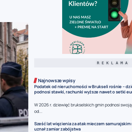
R E K L A M A
Najnowsze wpisy
Podatek od nieruchomości w Brukseli rośnie – dz
podnosi stawki, rachunki wyższe nawet o setki eu
W 2026 r. dziewięć brukselskich gmin podnosi swoj
od...
Sześć lat więzienia za atak mieczem samurajskim n
uznał zamiar zabójstwa