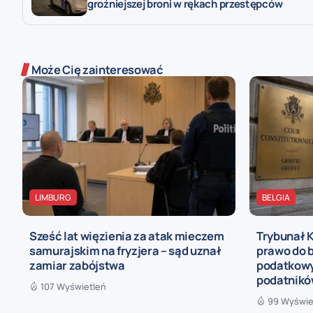
groźniejszej broni w rękach przestępców
Może Cię zainteresować
LIMBURG
BELGIA
Sześć lat więzienia za atak mieczem
Trybunał 
samurajskim na fryzjera – sąd uznał
prawo do b
zamiar zabójstwa
podatkowy
podatnik
107 Wyświetleń
99 Wyświe