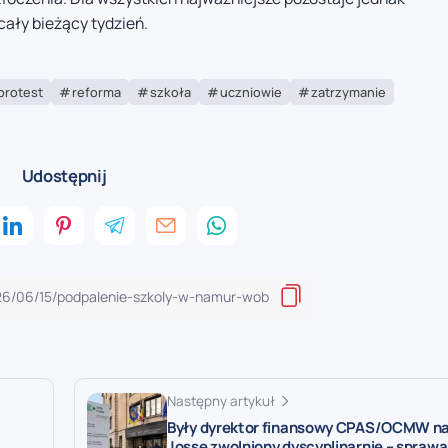
cały bieżący tydzień.
protest
reforma
szkoła
uczniowie
zatrzymanie
Udostępnij
Następny artykuł
Były dyrektor finansowy CPAS/OCMW na
Josse zwolniony dyscyplinarnie – sprawa 