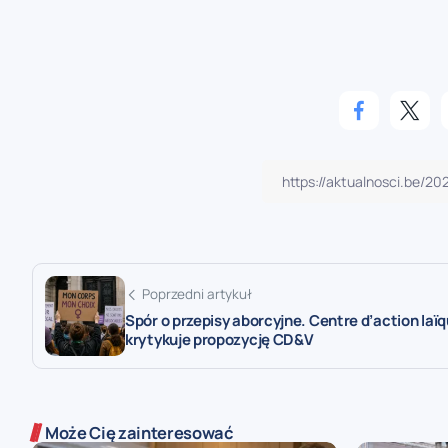
Poprzedni artykuł
Spór o przepisy aborcyjne. Centre d’action laï
krytykuje propozycję CD&V
Może Cię zainteresować