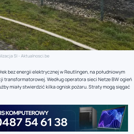
lizacja SI - Aktualnosci.be
ek bez energii elektrycznej w Reutlingen, na południowym
cji transformatorowej. Według operatora sieci Netze BW ogień
by miały stwierdzić kilka ognisk pożaru. Straty mogą sięgać