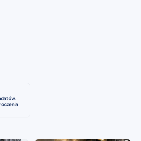
andatów.
kroczenia