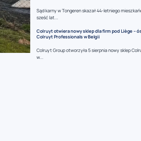
Sąd karny w Tongeren skazał 44-letniego mieszkań
sześć lat...
Colruyt otwiera nowy sklep dla firm pod Liège – 
Colruyt Professionals w Belgii
Colruyt Group otworzyła 5 sierpnia nowy sklep Colr
w...