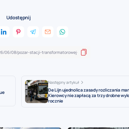
Udostępnij
Następny artykuł
De Lijn ujednolica zasady rozliczania m
que
Kierowcy nie zapłacą za trzy drobne wy
rocznie