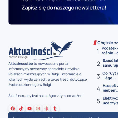
BĄDŹ NA BIEŻĄCO Z AKTUALNOSCI.BE!
Zapisz się do naszego newslettera!
Chętnie cz
Podatek 
rośnie – 
Sześć la
Aktualnosci.be
to nowoczesny portal
samurajs
informacyjny stworzony specjalnie z myślą o
Colruyt 
Polakach mieszkających w Belgii: informacje o
Liège...
lokalnych wydarzeniach, a także treści dotyczące
życia codziennego w Belgii.
Hasselt 
niebem..
Śledź nas, aby być na bieżąco z tym, co ważne!
Elektryc
uderzyła