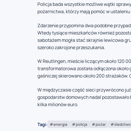
Policja bada wszystkie możliwe wątki sprawy
pożarnictwa, którzy mają pomóc w ustaleniu 
Zdarzenie przypomina dwa podobne przypadki,
Wtedy tysiące mieszkańców również pozostawa
sabotażem mogła stać skrajnie lewicowa g
szeroko zakrojone przeszukania.
W Reutlingen, mieście liczącym około 120 0
transformatorowa została odłączona około god
gaśniczej skierowano około 200 strażaków. 
W międzyczasie część sieci przywrócono już 
gospodarstw domowych nadal pozostawało b
kilka milionów euro.
Tagi:
energia
policja
pożar
śledztwo