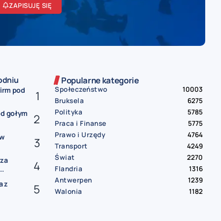
ZAPISUJĘ SIĘ
odniu
Popularne kategorie
Społeczeństwo
10003
firm pod
Bruksela
6275
Polityka
5785
od gołym
Praca i Finanse
5775
Prawo i Urzędy
4764
ów
Transport
4249
Świat
2270
rza
Flandria
1316
..
Antwerpen
1239
a z
Walonia
1182