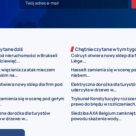
ytane dziś
Chętnie czytane w tym tyg
od nieruchomości w Brukseli
Colruyt otwiera nowy sklep dla 
dziewięć...
Liège...
t więzienia za atak mieczem
Hasselt zamienia się w scenę p
kim na...
niebem...
otwiera nowy sklep dla firm pod
Elektryczna dorożka dla turyst
uderzyła w drzewo w...
zamienia się w scenę pod gołym
Trybunał Konstytucyjny rozsze
.
prawo do błędu w rozliczeniach.
zna dorożka dla turystów
Siedziba AXA Belgium zamknięt
 w drzewo w...
powodu skażenia wody...