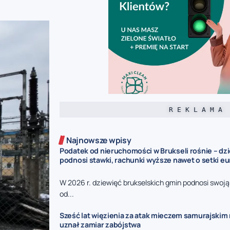
R E K L A M A
Najnowsze wpisy
Podatek od nieruchomości w Brukseli rośnie – dz
podnosi stawki, rachunki wyższe nawet o setki eu
W 2026 r. dziewięć brukselskich gmin podnosi swoj
od...
Sześć lat więzienia za atak mieczem samurajskim n
uznał zamiar zabójstwa