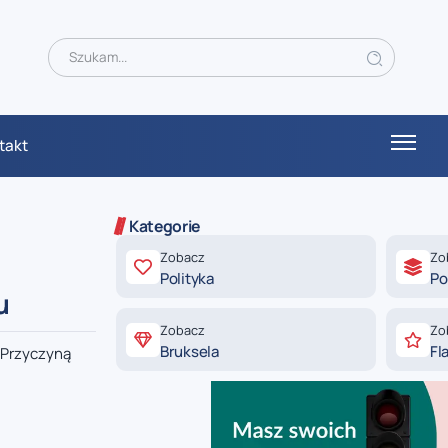
takt
Kategorie
Zobacz
Zo
Polityka
Po
u
Zobacz
Zo
Bruksela
Fl
 Przyczyną