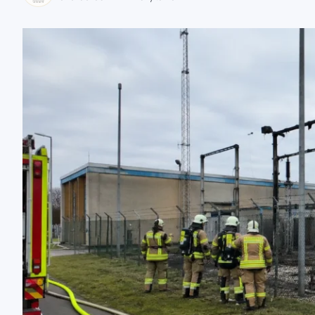
zaobserwuj nas
zaobserwuj nas
zaobserwuj nas
zaobserwuj nas