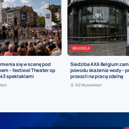
BRUKSELA
mienia się w scenę pod
Siedziba AXA Belgium zam
em – festiwal Theater op
powodu skażenia wody – 
 43 spektaklami
przeszli na pracę zdalną
tleń
102 Wyświetleń