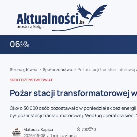
06
Aug
2026
Strona główna
Społeczeństwo
Pożar stacji transformatorowej
/
/
SPOŁECZEŃSTWO
ŚWIAT
Pożar stacji transformatorowej 
Około 30 000 osób pozostawało w poniedziałek bez energii
zaobserwuj nas
był pożar stacji transformatorowej. Według operatora sieci 
zaobserwuj nas
Mateusz Kapica
700
0
2026-06-08
1 min czytania