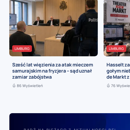
LIMBURG
LIMBURG
Sześć lat więzienia za atak mieczem
Hasselt za
samurajskim na fryzjera – sąd uznał
gołym nieb
zamiar zabójstwa
de Markt z
86 Wyświetleń
76 Wyświe