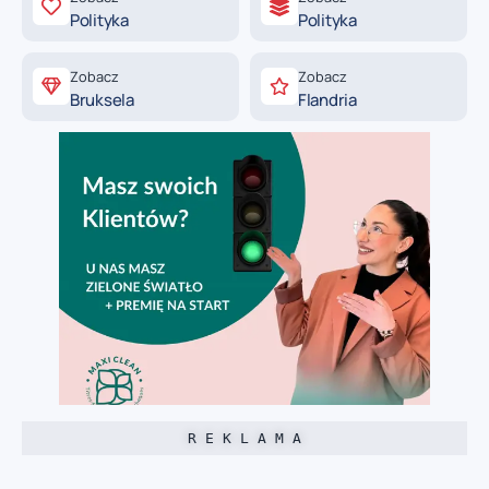
Polityka
Polityka
Zobacz
Zobacz
Bruksela
Flandria
R E K L A M A