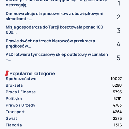
ostrzegają,...
Darmowe akcje dla pracowników z obowiązkowymi
składkami –...
Misja gospodarcza do Turcji kosztowała ponad 100
000...
Prawie dwóch na trzech kierowców przekracza
prędkość w...
ALDI otwiera tymczasowy sklep outletowy w Lanaken
–...
Popularne kategorie
Społeczeństwo
10027
Bruksela
6290
Praca i Finanse
5795
Polityka
5791
Prawo i Urzędy
4783
Transport
4264
Świat
2276
Flandria
1316