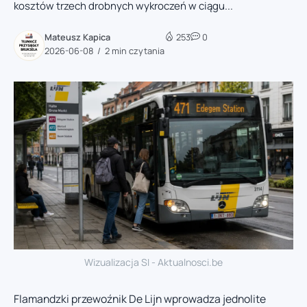
kosztów trzech drobnych wykroczeń w ciągu...
Mateusz Kapica
253
0
2026-06-08
2 min czytania
Wizualizacja SI - Aktualnosci.be
Flamandzki przewoźnik De Lijn wprowadza jednolite