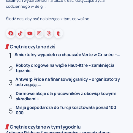
lokalnych wydarzeniach, a także treści dotyczące życia
codziennego w Belgii.
Śledź nas, aby być na bieżąco z tym, co ważne!
Chętnie czytane dziś
Śmiertelny wypadek na chaussée Verte w Crisnée –...
Roboty drogowe na węźle Haut-Ittre – zamknięcia
łącznic...
Antwerp Pride na finansowej granicy – organizatorzy
ostrzegają,...
Darmowe akcje dla pracowników z obowiązkowymi
składkami –...
Misja gospodarcza do Turcji kosztowała ponad 100
000...
Chętnie czytane w tym tygodniu
Antwerp Pride na finansowej granicy – organizatorzy