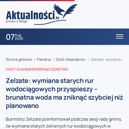
07
Aug
2026
Strona główna
Flandria
Oost-Vlaanderen
Zelzate: wymiana starych rur wodociągowych przyspieszy – brunatna woda ma zniknąć szybciej niż planowano
/
/
/
OOST-VLAANDEREN
SPOŁECZEŃSTWO
Zelzate: wymiana starych rur
wodociągowych przyspieszy –
brunatna woda ma zniknąć szybciej niż
planowano
Burmistrz Zelzate poinformował podczas sesji rady gminy,
że wymiana starych żeliwnych rur wodociągowych w