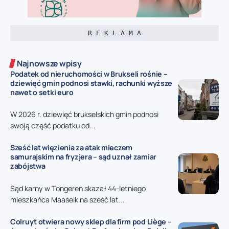
R E K L A M A
Najnowsze wpisy
Podatek od nieruchomości w Brukseli rośnie –
dziewięć gmin podnosi stawki, rachunki wyższe
nawet o setki euro
W 2026 r. dziewięć brukselskich gmin podnosi
swoją część podatku od...
Sześć lat więzienia za atak mieczem
samurajskim na fryzjera – sąd uznał zamiar
zabójstwa
Sąd karny w Tongeren skazał 44-letniego
mieszkańca Maaseik na sześć lat...
Colruyt otwiera nowy sklep dla firm pod Liège –