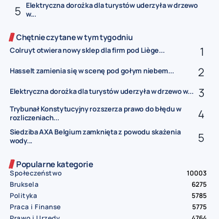
Elektryczna dorożka dla turystów uderzyła w drzewo
w...
Chętnie czytane w tym tygodniu
Colruyt otwiera nowy sklep dla firm pod Liège...
Hasselt zamienia się w scenę pod gołym niebem...
Elektryczna dorożka dla turystów uderzyła w drzewo w...
Trybunał Konstytucyjny rozszerza prawo do błędu w
rozliczeniach...
Siedziba AXA Belgium zamknięta z powodu skażenia
wody...
Popularne kategorie
Społeczeństwo
10003
Bruksela
6275
Polityka
5785
Praca i Finanse
5775
Prawo i Urzędy
4764