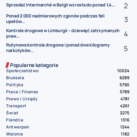
Sprzedaż Intermarché w Belgii wzrosła do ponad 1,4...
Ponad 2 000 nadmiarowych zgonów podczas fali
upałów...
Kontrole drogowe w Limburgii – dziewięć zatrzymanych
praw...
Rutynowa kontrola drogowa i ponad dwa kilogramy
narkotyków...
Popularne kategorie
Społeczeństwo
10024
Bruksela
6289
Polityka
5790
Praca i Finanse
5789
Prawo i Urzędy
4781
Transport
4261
Świat
2275
Flandria
1316
Antwerpen
1244
Walonia
1182