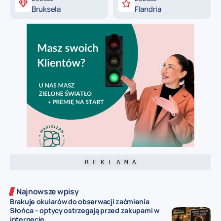
Bruksela
Flandria
R E K L A M A
Najnowsze wpisy
Brakuje okularów do obserwacji zaćmienia
Słońca – optycy ostrzegają przed zakupami w
internecie