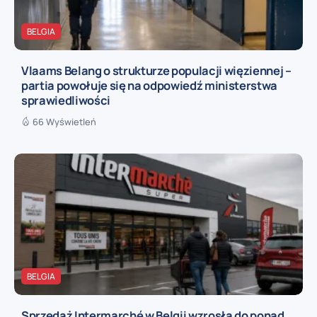
BELGIA
Vlaams Belang o strukturze populacji więziennej –
partia powołuje się na odpowiedź ministerstwa
sprawiedliwości
66 Wyświetleń
BELGIA
Sprzedaż Intermarché w Belgii wzrosła do ponad