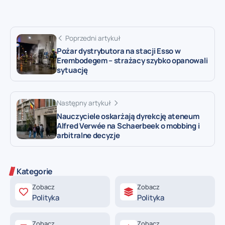
Poprzedni artykuł
Pożar dystrybutora na stacji Esso w
Erembodegem – strażacy szybko opanowali
sytuację
Następny artykuł
Nauczyciele oskarżają dyrekcję ateneum
Alfred Verwée na Schaerbeek o mobbing i
arbitralne decyzje
Kategorie
Zobacz
Zobacz
Polityka
Polityka
Zobacz
Zobacz