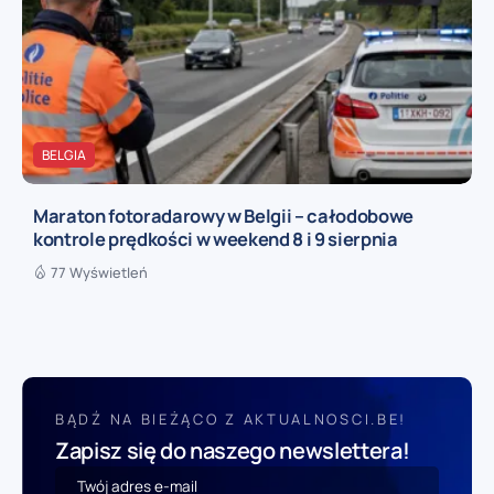
BELGIA
Maraton fotoradarowy w Belgii – całodobowe
kontrole prędkości w weekend 8 i 9 sierpnia
77 Wyświetleń
BĄDŹ NA BIEŻĄCO Z AKTUALNOSCI.BE!
Zapisz się do naszego newslettera!