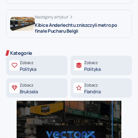
Następny artykuł
Kibice Anderlechtu zniszczyli metro po
finale Pucharu Belgii
Kategorie
Zobacz
Zobacz
Polityka
Polityka
Zobacz
Zobacz
Bruksela
Flandria