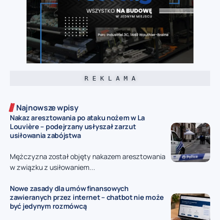
R E K L A M A
Najnowsze wpisy
Nakaz aresztowania po ataku nożem w La
Louvière – podejrzany usłyszał zarzut
usiłowania zabójstwa
Mężczyzna został objęty nakazem aresztowania
w związku z usiłowaniem...
Nowe zasady dla umów finansowych
zawieranych przez internet – chatbot nie może
być jedynym rozmówcą