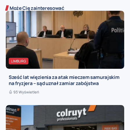
Może Cię zainteresować
LIMBURG
Sześć lat więzienia za atak mieczem samurajskim
na fryzjera – sąd uznał zamiar zabójstwa
93 Wyświetleń