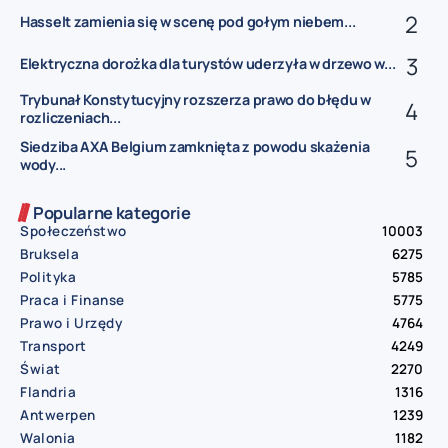
Hasselt zamienia się w scenę pod gołym niebem...
Elektryczna dorożka dla turystów uderzyła w drzewo w...
Trybunał Konstytucyjny rozszerza prawo do błędu w
rozliczeniach...
Siedziba AXA Belgium zamknięta z powodu skażenia
wody...
Popularne kategorie
Społeczeństwo
10003
Bruksela
6275
Polityka
5785
Praca i Finanse
5775
Prawo i Urzędy
4764
Transport
4249
Świat
2270
Flandria
1316
Antwerpen
1239
Walonia
1182