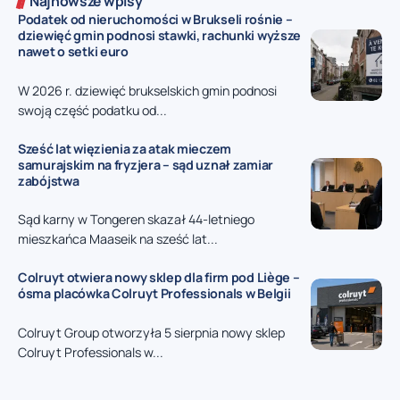
Najnowsze wpisy
Podatek od nieruchomości w Brukseli rośnie –
dziewięć gmin podnosi stawki, rachunki wyższe
nawet o setki euro
W 2026 r. dziewięć brukselskich gmin podnosi
swoją część podatku od...
Sześć lat więzienia za atak mieczem
samurajskim na fryzjera – sąd uznał zamiar
zabójstwa
Sąd karny w Tongeren skazał 44-letniego
mieszkańca Maaseik na sześć lat...
Colruyt otwiera nowy sklep dla firm pod Liège –
ósma placówka Colruyt Professionals w Belgii
Colruyt Group otworzyła 5 sierpnia nowy sklep
Colruyt Professionals w...