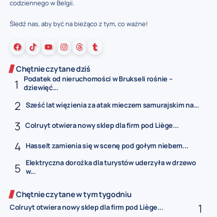
codziennego w Belgii.
Śledź nas, aby być na bieżąco z tym, co ważne!
Chętnie czytane dziś
Podatek od nieruchomości w Brukseli rośnie –
dziewięć...
Sześć lat więzienia za atak mieczem samurajskim na...
Colruyt otwiera nowy sklep dla firm pod Liège...
Hasselt zamienia się w scenę pod gołym niebem...
Elektryczna dorożka dla turystów uderzyła w drzewo
w...
Chętnie czytane w tym tygodniu
Colruyt otwiera nowy sklep dla firm pod Liège...