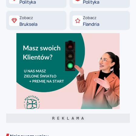
Polityka
Polityka
Zobacz
Zobacz
Bruksela
Flandria
R E K L A M A