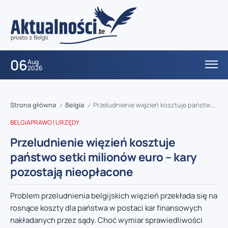
06
Aug
2026
Strona główna
Belgia
Przeludnienie więzień kosztuje państwo setki milionów euro – kary pozostają nieopłacone
/
/
BELGIA
PRAWO I URZĘDY
Przeludnienie więzień kosztuje
państwo setki milionów euro – kary
pozostają nieopłacone
Problem przeludnienia belgijskich więzień przekłada się na
rosnące koszty dla państwa w postaci kar finansowych
nakładanych przez sądy. Choć wymiar sprawiedliwości