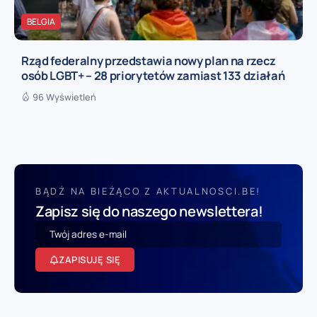
BELGIA
Rząd federalny przedstawia nowy plan na rzecz
osób LGBT+ – 28 priorytetów zamiast 133 działań
96 Wyświetleń
BĄDŹ NA BIEŻĄCO Z AKTUALNOSCI.BE!
Zapisz się do naszego newslettera!
ZAPISUJĘ SIĘ