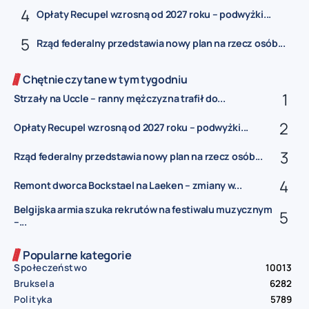
Opłaty Recupel wzrosną od 2027 roku – podwyżki...
Rząd federalny przedstawia nowy plan na rzecz osób...
Chętnie czytane w tym tygodniu
Strzały na Uccle – ranny mężczyzna trafił do...
Opłaty Recupel wzrosną od 2027 roku – podwyżki...
Rząd federalny przedstawia nowy plan na rzecz osób...
Remont dworca Bockstael na Laeken – zmiany w...
Belgijska armia szuka rekrutów na festiwalu muzycznym
–...
Popularne kategorie
Społeczeństwo
10013
Bruksela
6282
Polityka
5789