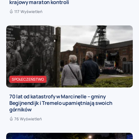
krajowy maraton kontroli
117 Wyświetleń
SPOŁECZEŃSTWO
70 lat od katastrofy w Marcinelle – gminy
Begijnendijk i Tremelo upamiętniają swoich
górników
76 Wyświetleń