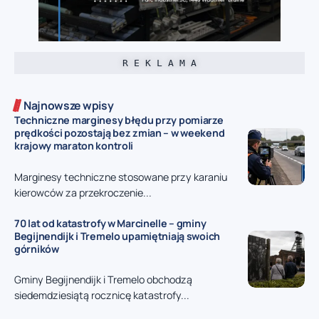
R E K L A M A
Najnowsze wpisy
Techniczne marginesy błędu przy pomiarze
prędkości pozostają bez zmian – w weekend
krajowy maraton kontroli
Marginesy techniczne stosowane przy karaniu
kierowców za przekroczenie...
70 lat od katastrofy w Marcinelle – gminy
Begijnendijk i Tremelo upamiętniają swoich
górników
Gminy Begijnendijk i Tremelo obchodzą
siedemdziesiątą rocznicę katastrofy...