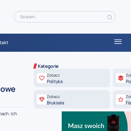
takt
Kategorie
Zobacz
Zo
Polityka
Po
gowe
Zobacz
Zo
Bruksela
Fl
ach. Ich