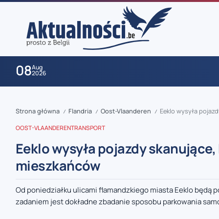
08
Aug
2026
Strona główna
Flandria
Oost-Vlaanderen
Eeklo wysyła pojaz
/
/
/
OOST-VLAANDEREN
TRANSPORT
Eeklo wysyła pojazdy skanujące,
mieszkańców
zaobserwuj nas
Od poniedziałku ulicami flamandzkiego miasta Eeklo będą
zadaniem jest dokładne zbadanie sposobu parkowania sam
zaobserwuj nas