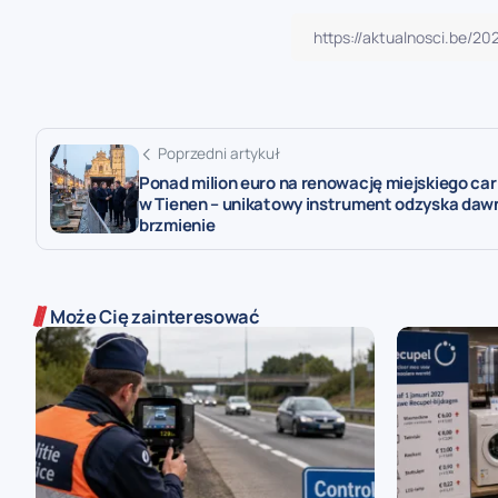
Poprzedni artykuł
Ponad milion euro na renowację miejskiego car
w Tienen – unikatowy instrument odzyska daw
brzmienie
Może Cię zainteresować