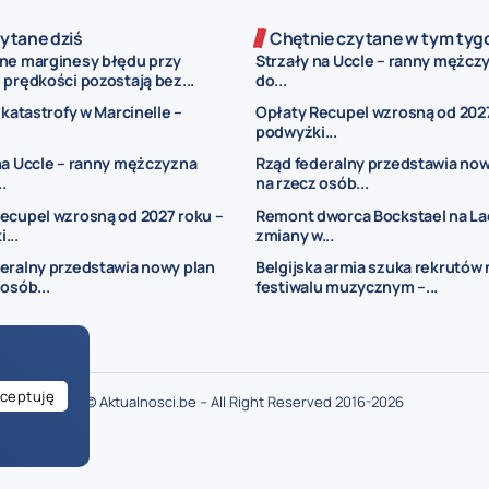
ytane dziś
Chętnie czytane w tym tyg
ne marginesy błędu przy
Strzały na Uccle – ranny mężczy
prędkości pozostają bez...
do...
 katastrofy w Marcinelle –
Opłaty Recupel wzrosną od 2027
podwyżki...
na Uccle – ranny mężczyzna
Rząd federalny przedstawia now
..
na rzecz osób...
ecupel wzrosną od 2027 roku –
Remont dworca Bockstael na La
...
zmiany w...
eralny przedstawia nowy plan
Belgijska armia szuka rekrutów 
 osób...
festiwalu muzycznym –...
ceptuję
© Aktualnosci.be – All Right Reserved 2016-2026
ogłoszenia Belgia
ogłoszenia dla Polaków w Belgii
drobne ogłoszenia Bel
je w Belgii