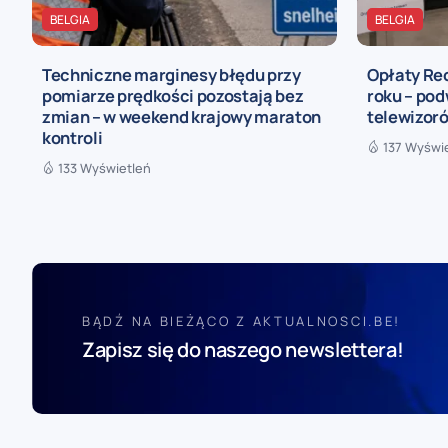
BELGIA
BELGIA
Techniczne marginesy błędu przy
Opłaty Re
pomiarze prędkości pozostają bez
roku – pod
zmian – w weekend krajowy maraton
telewizoró
kontroli
137 Wyświ
133 Wyświetleń
BĄDŹ NA BIEŻĄCO Z AKTUALNOSCI.BE!
Zapisz się do naszego newslettera!