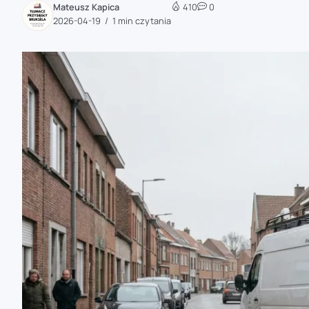
Mateusz Kapica
410
0
zaobserwuj nas
2026-04-19
1 min czytania
zaobserwuj nas
zaobserwuj nas
zaobserwuj nas