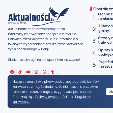
Chętnie cz
Technicz
pomiarze 
70 lat od
Aktualnosci.be
to nowoczesny portal
gminy...
informacyjny stworzony specjalnie z myślą o
Strzały 
Polakach mieszkających w Belgii: informacje o
trafił do.
lokalnych wydarzeniach, a także treści dotyczące
życia codziennego w Belgii.
Opłaty R
podwyżki
Śledź nas, aby być na bieżąco z tym, co ważne!
Rząd fed
na rzecz
Nasza strona używa plików cookie, aby poprawić komfort
korzystania z niej. Zakładamy, że nie masz nic przeciwko
temu, ale możesz z tego zrezygnować, jeśli chcesz.
Ak
Zapoznaj się z
Polityką prywatności
oraz
Regulamin
korzystania
.
Wiadomości Belgia
Wydarzenia Belgia
Informacje Belgia
Nowinki Belgia
Nowości Belgia
Co w Belgii
Aktualności Belgia | Wiadomości z Belgii | Informacje dla mieszkańców Belgii | Życie w Belgii | Praca w Belgii | Prawo i przepisy w Belgii | Wydarzenia lokalne Belgia | Edukacja w Belgii | Porady dla rezydentów Belgii | Codzienne życie w Belgii | Polonia w Belgii | Aktualności społeczno-polityczne | Przewodnik dla imigrantów w Belgii | Gospodarka Belgii | Kultura i tradyc