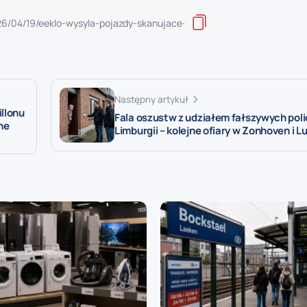
Następny artykuł
illonu
Fala oszustw z udziałem fałszywych pol
ne
Limburgii – kolejne ofiary w Zonhoven i