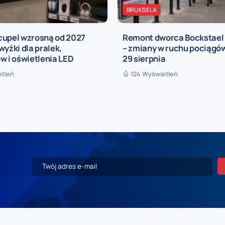
BRUKSELA
cupel wzrosną od 2027
Remont dworca Bockstael
wyżki dla pralek,
– zmiany w ruchu pociągów
w i oświetlenia LED
29 sierpnia
etleń
124 Wyświetleń