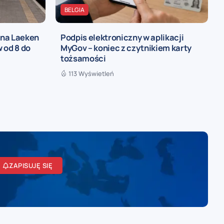
BELGIA
 na Laeken
Podpis elektroniczny w aplikacji
 od 8 do
MyGov – koniec z czytnikiem karty
tożsamości
113 Wyświetleń
ZAPISUJĘ SIĘ