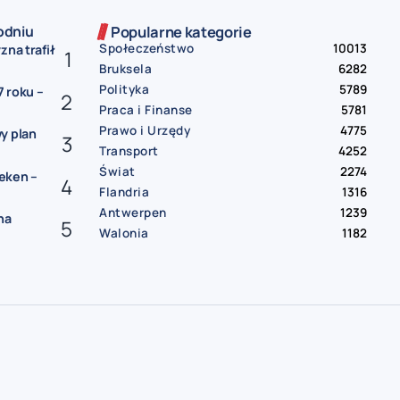
odniu
Popularne kategorie
Społeczeństwo
10013
zna trafił
Bruksela
6282
Polityka
5789
 roku –
Praca i Finanse
5781
Prawo i Urzędy
4775
y plan
Transport
4252
Świat
2274
eken –
Flandria
1316
Antwerpen
1239
na
Walonia
1182
gia
darmowe ogłoszenia Belgia
praca Belgia
praca od zaraz Belgia
oferty pracy Belgia
mieszkanie do wynajęcia Belgia
pokój do wynajęcia Belgia
wynajem Belgia
bus Belgia Polska
paczki Belgia Polska
przeprowadzki Belgia
sprzedam auto Belgia
samochód na sprzedaż Belgia
usługi remontowe Belgia
hydraulik Belgia
elektryk Belgia | sprzątanie Belgia
tłumacz przysięgły Belgia
księgowość Belgia