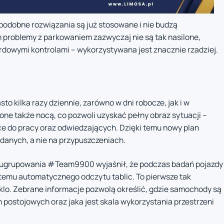
podobne rozwiązania są już stosowane i nie budzą
problemy z parkowaniem zazwyczaj nie są tak nasilone,
rdowymi kontrolami – wykorzystywana jest znacznie rzadziej.
o kilka razy dziennie, zarówno w dni robocze, jak i w
ne także nocą, co pozwoli uzyskać pełny obraz sytuacji –
e do pracy oraz odwiedzających. Dzięki temu nowy plan
danych, a nie na przypuszczeniach.
z ugrupowania #Team9900 wyjaśnił, że podczas badań pojazdy
stemu automatycznego odczytu tablic. To pierwsze tak
o. Zebrane informacje pozwolą określić, gdzie samochody są
 postojowych oraz jaka jest skala wykorzystania przestrzeni