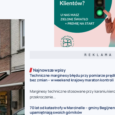
R E K L A M A
Najnowsze wpisy
Techniczne marginesy błędu przy pomiarze prędk
bez zmian – w weekend krajowy maraton kontroli
Marginesy techniczne stosowane przy karaniu kie
przekroczenie...
70 lat od katastrofy w Marcinelle – gminy Begijnen
upamiętniają swoich górników