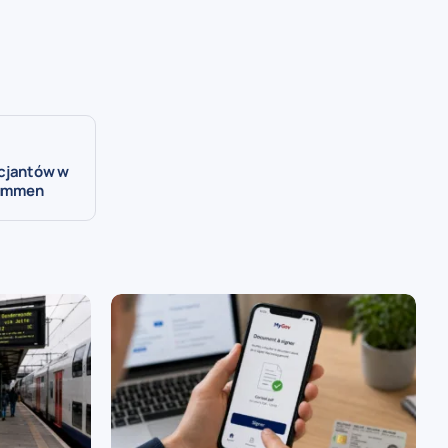
icjantów w
 Lummen