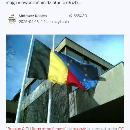
mają unowocześnić działanie służb...
Mateusz Kapica
555
0
2026-04-18
2 min czytania
"
Belgian & EU flags at half-mast
" by
hugovk
is licensed under
CC