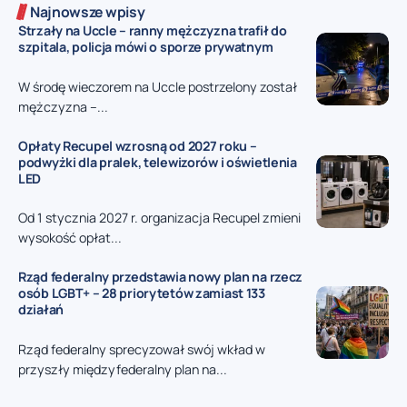
Najnowsze wpisy
Strzały na Uccle – ranny mężczyzna trafił do
szpitala, policja mówi o sporze prywatnym
W środę wieczorem na Uccle postrzelony został
mężczyzna –...
Opłaty Recupel wzrosną od 2027 roku –
podwyżki dla pralek, telewizorów i oświetlenia
LED
Od 1 stycznia 2027 r. organizacja Recupel zmieni
wysokość opłat...
Rząd federalny przedstawia nowy plan na rzecz
osób LGBT+ – 28 priorytetów zamiast 133
działań
Rząd federalny sprecyzował swój wkład w
przyszły międzyfederalny plan na...