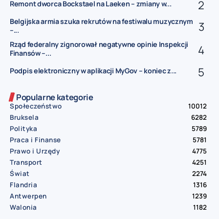
Remont dworca Bockstael na Laeken – zmiany w...
Belgijska armia szuka rekrutów na festiwalu muzycznym
–...
Rząd federalny zignorował negatywne opinie Inspekcji
Finansów –...
Podpis elektroniczny w aplikacji MyGov – koniec z...
Popularne kategorie
Społeczeństwo
10012
Bruksela
6282
Polityka
5789
Praca i Finanse
5781
Prawo i Urzędy
4775
Transport
4251
Świat
2274
Flandria
1316
Antwerpen
1239
Walonia
1182