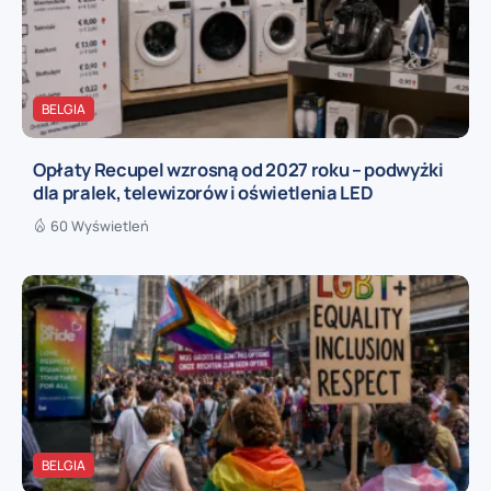
BELGIA
Opłaty Recupel wzrosną od 2027 roku – podwyżki
dla pralek, telewizorów i oświetlenia LED
60 Wyświetleń
BELGIA