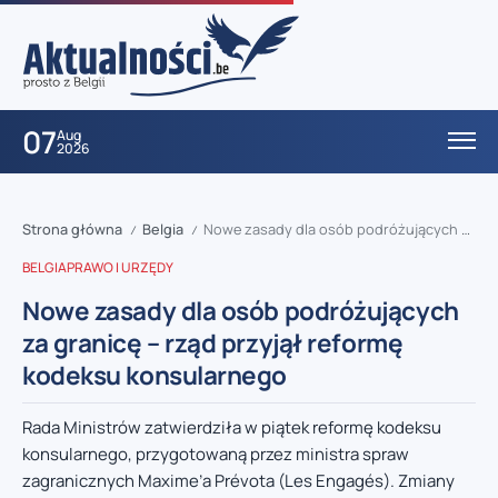
07
Aug
2026
Strona główna
Belgia
Nowe zasady dla osób podróżujących za granicę – rząd przyjął reformę kodeksu konsularnego
/
/
BELGIA
PRAWO I URZĘDY
Nowe zasady dla osób podróżujących
za granicę – rząd przyjął reformę
kodeksu konsularnego
Rada Ministrów zatwierdziła w piątek reformę kodeksu
konsularnego, przygotowaną przez ministra spraw
zagranicznych Maxime’a Prévota (Les Engagés). Zmiany