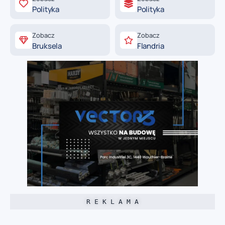
Polityka
Polityka
Zobacz
Zobacz
Bruksela
Flandria
R E K L A M A