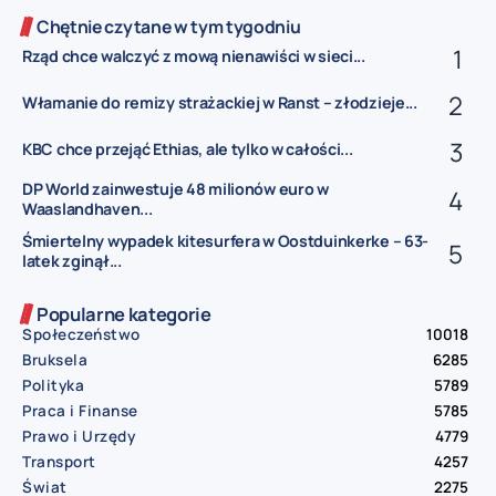
Chętnie czytane w tym tygodniu
Rząd chce walczyć z mową nienawiści w sieci...
Włamanie do remizy strażackiej w Ranst – złodzieje...
KBC chce przejąć Ethias, ale tylko w całości...
DP World zainwestuje 48 milionów euro w
Waaslandhaven...
Śmiertelny wypadek kitesurfera w Oostduinkerke – 63-
latek zginął...
Popularne kategorie
Społeczeństwo
10018
Bruksela
6285
Polityka
5789
Praca i Finanse
5785
Prawo i Urzędy
4779
Transport
4257
Świat
2275