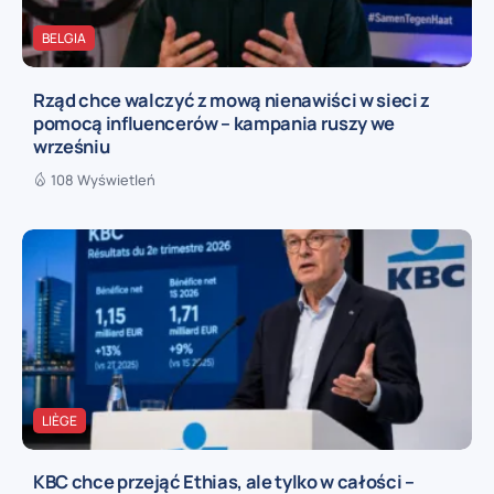
BELGIA
Rząd chce walczyć z mową nienawiści w sieci z
pomocą influencerów – kampania ruszy we
wrześniu
108 Wyświetleń
LIÈGE
KBC chce przejąć Ethias, ale tylko w całości –