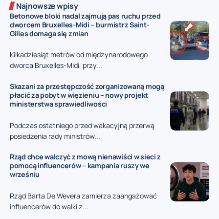
Najnowsze wpisy
Betonowe bloki nadal zajmują pas ruchu przed
dworcem Bruxelles-Midi – burmistrz Saint-
Gilles domaga się zmian
Kilkadziesiąt metrów od międzynarodowego
dworca Bruxelles-Midi, przy...
Skazani za przestępczość zorganizowaną mogą
płacić za pobyt w więzieniu – nowy projekt
ministerstwa sprawiedliwości
Podczas ostatniego przed wakacyjną przerwą
posiedzenia rady ministrów...
Rząd chce walczyć z mową nienawiści w sieci z
pomocą influencerów – kampania ruszy we
wrześniu
Rząd Barta De Wevera zamierza zaangażować
influencerów do walki z...