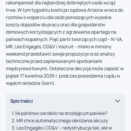
rekompensat dla najbardziej dotkniętych osób wciąż
trwa. W tym tygodniu koalicja rządowa Arizona wraca do
rozmów o wsparciu dla osób ponoszących wysokie
koszty dojazdów do pracy oraz dla gospodarstw
domowych korzystających z ogrzewania opartego na
paliwach kopalnych. Pięć partii tworzących rząd – N-VA,
MR, Les Engagés, CD&V i Vooruit – miało w miniony
weekend przedstawić swoje propozycje oraz analizy
techniczne przed zaplanowanymi spotkaniami
międzyresortowymi. Ostateczna decyzja może zapaść w
piątek 17 kwietnia 2026 r. podczas posiedzenia rządu w
wąskim składzie (kern).
Spis treści
Ile państwo zarobiło na drożejącym paliwie?
MR chce automatycznego obniżania akcyzy
Les Engagés i CD&V – redystrybucja tak, ale w