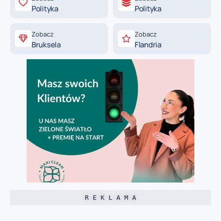
Polityka
Polityka
Zobacz
Zobacz
Bruksela
Flandria
R E K L A M A