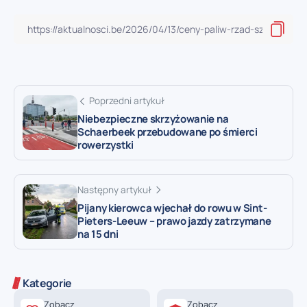
Poprzedni artykuł
Niebezpieczne skrzyżowanie na
Schaerbeek przebudowane po śmierci
rowerzystki
Następny artykuł
Pijany kierowca wjechał do rowu w Sint-
Pieters-Leeuw – prawo jazdy zatrzymane
na 15 dni
Kategorie
Zobacz
Zobacz