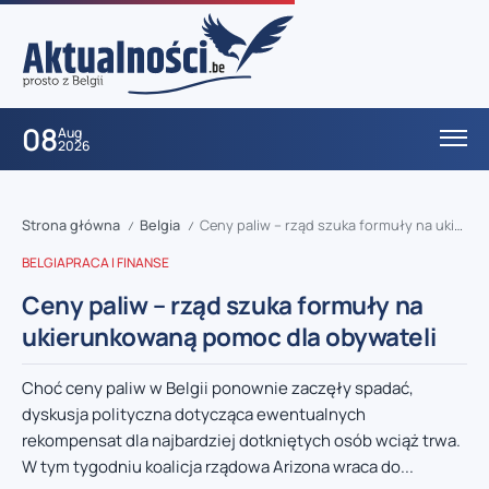
08
Aug
2026
Strona główna
Belgia
Ceny paliw – rząd szuka formuły na ukierunkowaną pomoc dla obywateli
/
/
BELGIA
PRACA I FINANSE
Ceny paliw – rząd szuka formuły na
ukierunkowaną pomoc dla obywateli
Choć ceny paliw w Belgii ponownie zaczęły spadać,
dyskusja polityczna dotycząca ewentualnych
rekompensat dla najbardziej dotkniętych osób wciąż trwa.
W tym tygodniu koalicja rządowa Arizona wraca do...