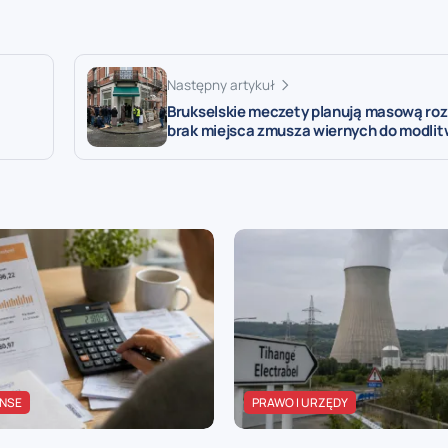
Następny artykuł
Brukselskie meczety planują masową ro
brak miejsca zmusza wiernych do modlitw
ANSE
PRAWO I URZĘDY