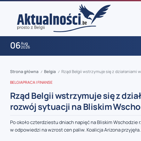
06
Aug
2026
Strona główna
Belgia
Rząd Belgii wstrzymuje się z działaniami 
/
/
BELGIA
PRACA I FINANSE
Rząd Belgii wstrzymuje się z dzia
rozwój sytuacji na Bliskim Wscho
zaobserwuj nas
Po około czterdziestu dniach napięć na Bliskim Wschodzie r
w odpowiedzi na wzrost cen paliw. Koalicja Arizona przyjęła.
zaobserwuj nas