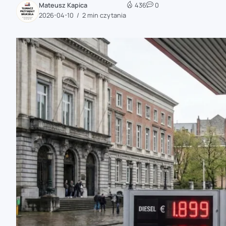
Mateusz Kapica
436
0
zaobserwuj nas
2026-04-10
2 min czytania
zaobserwuj nas
zaobserwuj nas
zaobserwuj nas