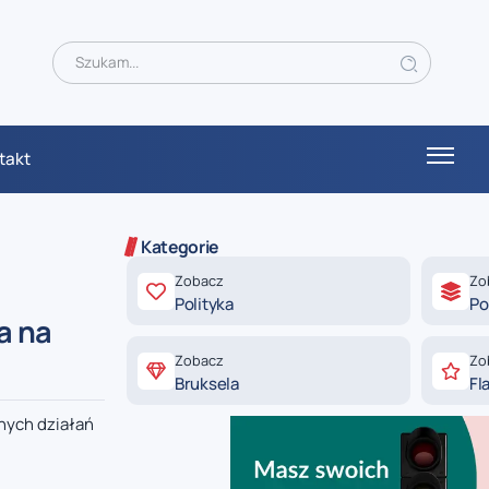
takt
Kategorie
Zobacz
Zo
Polityka
Po
a na
Zobacz
Zo
Bruksela
Fl
tnych działań