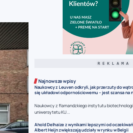
R E K L A M A
Najnowsze wpisy
Naukowcy z Leuven odkryli, jak przerzuty do wąt
się układowi odpornościowemu – jest szansa na 
Naukowcy z flamandzkiego instytutu biotechnologii
uniwersytetu KU...
Ahold Delhaize z wynikami lepszymi od oczekiwań 
Albert Heijn zwiększają udziały w rynku w Belgii