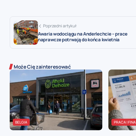
Poprzedni artykuł
Awaria wodociągu na Anderlechcie – prace
naprawcze potrwają do końca kwietnia
Może Cię zainteresować
BELGIA
PRACA I FIN