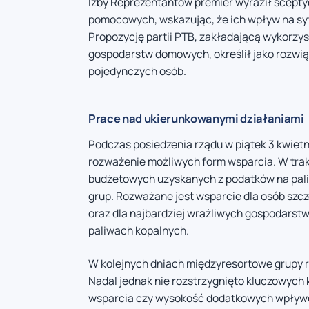
Izby Reprezentantów premier wyraził scept
pomocowych, wskazując, że ich wpływ na sy
Propozycję partii PTB, zakładającą wykorzy
gospodarstw domowych, określił jako rozwiąz
pojedynczych osób.
Prace nad ukierunkowanymi działaniami
Podczas posiedzenia rządu w piątek 3 kwietni
rozważenie możliwych form wsparcia. W tra
budżetowych uzyskanych z podatków na pal
grup. Rozważane jest wsparcie dla osób szc
oraz dla najbardziej wrażliwych gospodars
paliwach kopalnych.
W kolejnych dniach międzyresortowe grupy
Nadal jednak nie rozstrzygnięto kluczowych k
wsparcia czy wysokość dodatkowych wpływó