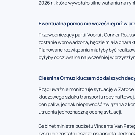
2026 r., które wywołało silne wahania na ry
Ewentualna pomoc nie wcześniej niż w pr
Przewodniczący partii Vooruit Conner Rousse
zostanie wprowadzona, będzie miała charakt
Planowane rozwiązania miałyby być realizow
byłyby odczuwalne najwcześniej w przyszłym
Cieśnina Ormuz kluczem do dalszych decy
Rząd uważnie monitoruje sytuację w Zatoce 
kluczowego szlaku transportu ropy naftowej.
cen paliw, jednak niepewność związana z ko
utrudnia jednoznaczną ocenę sytuacji.
Gabinet ministra budżetu Vincenta Van Petegh
rynku nie została jeszcze osiągnięta. Jedn