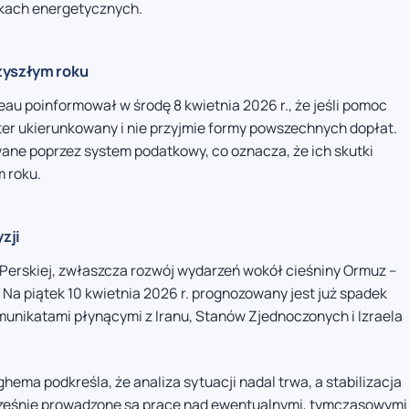
nkach energetycznych.
zyszłym roku
au poinformował w środę 8 kwietnia 2026 r., że jeśli pomoc
er ukierunkowany i nie przyjmie formy powszechnych dopłat.
ane poprzez system podatkowy, co oznacza, że ich skutki
 roku.
zji
Perskiej, zwłaszcza rozwój wydarzeń wokół cieśniny Ormuz –
 Na piątek 10 kwietnia 2026 r. prognozowany jest już spadek
munikatami płynącymi z Iranu, Stanów Zjednoczonych i Izraela
ema podkreśla, że analiza sytuacji nadal trwa, a stabilizacja
ocześnie prowadzone są prace nad ewentualnymi, tymczasowymi