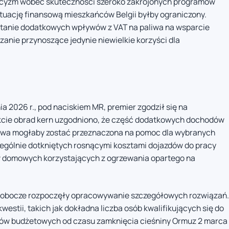
ycyzm wobec skuteczności szeroko zakrojonych programów
tuację finansową mieszkańców Belgii byłby ograniczony.
stanie dodatkowych wpływów z VAT na paliwa na wsparcie
anie przynoszące jedynie niewielkie korzyści dla
a 2026 r., pod naciskiem MR, premier zgodził się na
kcie obrad kern uzgodniono, że część dodatkowych dochodów
iwa mogłaby zostać przeznaczona na pomoc dla wybranych
zególnie dotkniętych rosnącymi kosztami dojazdów do pracy
tw domowych korzystających z ogrzewania opartego na
 robocze rozpoczęły opracowywanie szczegółowych rozwiązań.
westii, takich jak dokładna liczba osób kwalifikujących się do
w budżetowych od czasu zamknięcia cieśniny Ormuz 2 marca