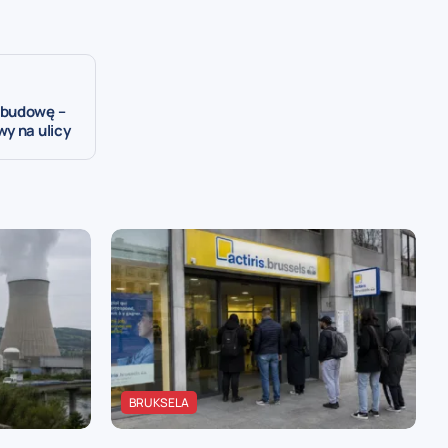
zbudowę –
y na ulicy
BRUKSELA