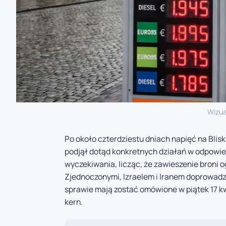
Wizua
Po około czterdziestu dniach napięć na Blis
podjął dotąd konkretnych działań w odpowiedz
wyczekiwania, licząc, że zawieszenie broni 
Zjednoczonymi, Izraelem i Iranem doprowadzi 
sprawie mają zostać omówione w piątek 17 kw
kern.