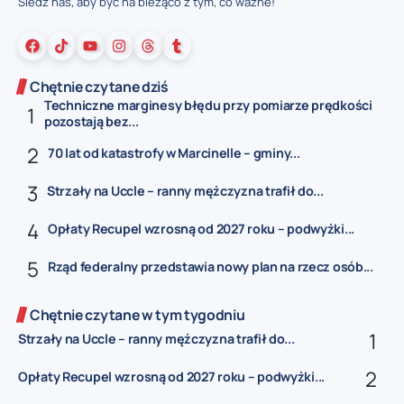
Śledź nas, aby być na bieżąco z tym, co ważne!
Chętnie czytane dziś
Techniczne marginesy błędu przy pomiarze prędkości
pozostają bez...
70 lat od katastrofy w Marcinelle – gminy...
Strzały na Uccle – ranny mężczyzna trafił do...
Opłaty Recupel wzrosną od 2027 roku – podwyżki...
Rząd federalny przedstawia nowy plan na rzecz osób...
Chętnie czytane w tym tygodniu
Strzały na Uccle – ranny mężczyzna trafił do...
Opłaty Recupel wzrosną od 2027 roku – podwyżki...