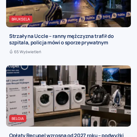
BRUKSELA
Strzały na Uccle – ranny mężczyzna trafił do
szpitala, policja mówi o sporze prywatnym
65 Wyświetleń
BELGIA
Opłaty Recupel wzrosną od 2027 roku – podwyżki