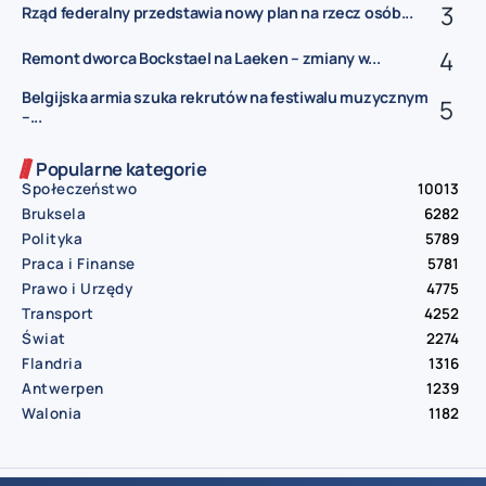
Rząd federalny przedstawia nowy plan na rzecz osób...
Remont dworca Bockstael na Laeken – zmiany w...
Belgijska armia szuka rekrutów na festiwalu muzycznym
–...
Popularne kategorie
Społeczeństwo
10013
Bruksela
6282
Polityka
5789
Praca i Finanse
5781
Prawo i Urzędy
4775
Transport
4252
Świat
2274
Flandria
1316
Antwerpen
1239
Walonia
1182