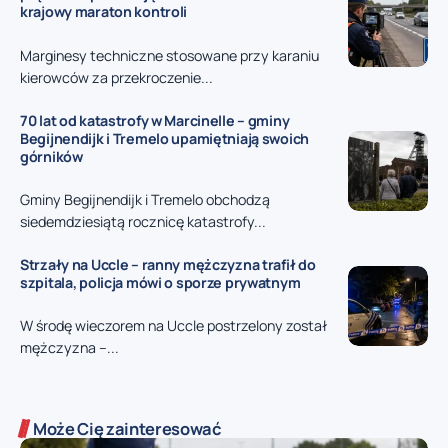
krajowy maraton kontroli
Marginesy techniczne stosowane przy karaniu
kierowców za przekroczenie...
70 lat od katastrofy w Marcinelle – gminy
Begijnendijk i Tremelo upamiętniają swoich
górników
Gminy Begijnendijk i Tremelo obchodzą
siedemdziesiątą rocznicę katastrofy...
Strzały na Uccle – ranny mężczyzna trafił do
szpitala, policja mówi o sporze prywatnym
W środę wieczorem na Uccle postrzelony został
mężczyzna –...
Może Cię zainteresować