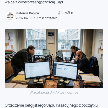
walce z cyberprzestępczością. Sąd...
Mateusz Kapica
659
0
2026-04-10
3 min czytania
Wizualizacja SI - Aktualnosci.be
Orzeczenie belgijskiego Sądu Kasacyjnego z początku