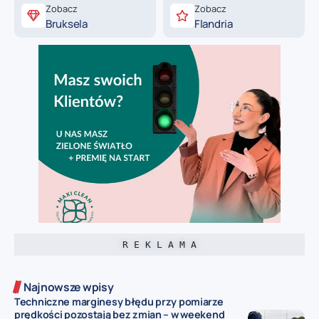
Zobacz
Zobacz
Bruksela
Flandria
R E K L A M A
Najnowsze wpisy
Techniczne marginesy błędu przy pomiarze
prędkości pozostają bez zmian – w weekend