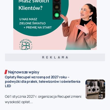
R E K L A M A
Najnowsze wpisy
Opłaty Recupel wzrosną od 2027 roku –
podwyżki dla pralek, telewizorów i oświetlenia
LED
Od 1 stycznia 2027 r. organizacja Recupel zmieni
wysokość opłat...