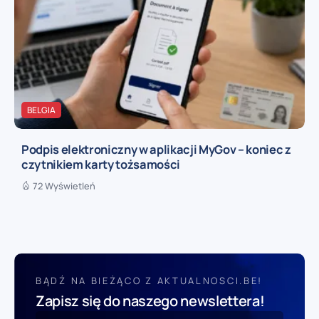
BELGIA
Podpis elektroniczny w aplikacji MyGov – koniec z
czytnikiem karty tożsamości
72 Wyświetleń
BĄDŹ NA BIEŻĄCO Z AKTUALNOSCI.BE!
Zapisz się do naszego newslettera!