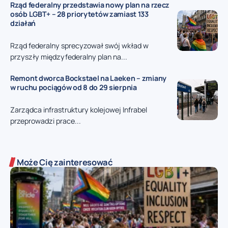
Rząd federalny przedstawia nowy plan na rzecz
osób LGBT+ – 28 priorytetów zamiast 133
działań
Rząd federalny sprecyzował swój wkład w
przyszły międzyfederalny plan na...
Remont dworca Bockstael na Laeken – zmiany
w ruchu pociągów od 8 do 29 sierpnia
Zarządca infrastruktury kolejowej Infrabel
przeprowadzi prace...
Może Cię zainteresować