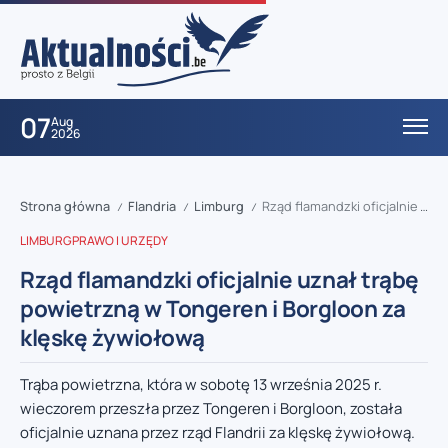
07
Aug
2026
Strona główna
Flandria
Limburg
Rząd flamandzki oficjalnie uznał trąbę powietrzną w Tongeren i Borgloon za klęskę żywiołową
/
/
/
LIMBURG
PRAWO I URZĘDY
Rząd flamandzki oficjalnie uznał trąbę
powietrzną w Tongeren i Borgloon za
klęskę żywiołową
Trąba powietrzna, która w sobotę 13 września 2025 r.
wieczorem przeszła przez Tongeren i Borgloon, została
oficjalnie uznana przez rząd Flandrii za klęskę żywiołową.