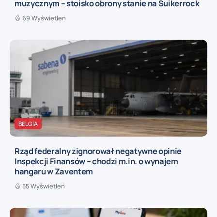
muzycznym – stoisko obrony stanie na Suikerrock
69 Wyświetleń
BELGIA
Rząd federalny zignorował negatywne opinie
Inspekcji Finansów – chodzi m.in. o wynajem
hangaru w Zaventem
55 Wyświetleń