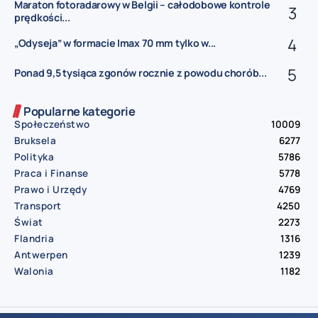
Maraton fotoradarowy w Belgii – całodobowe kontrole
prędkości...
„Odyseja” w formacie Imax 70 mm tylko w...
Ponad 9,5 tysiąca zgonów rocznie z powodu chorób...
Popularne kategorie
Społeczeństwo
10009
Bruksela
6277
Polityka
5786
Praca i Finanse
5778
Prawo i Urzędy
4769
Transport
4250
Świat
2273
Flandria
1316
Antwerpen
1239
Walonia
1182