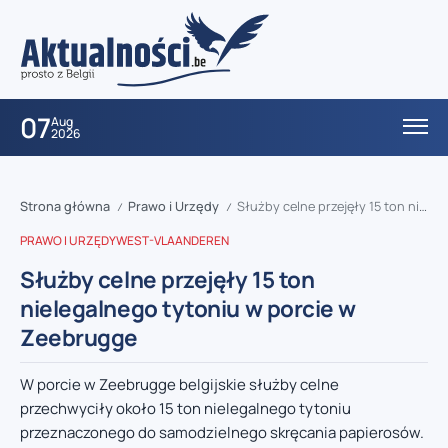
07
Aug
2026
Strona główna
Prawo i Urzędy
Służby celne przejęły 15 ton nielegalnego tytoniu w porcie w Zeebrugge
/
/
PRAWO I URZĘDY
WEST-VLAANDEREN
Służby celne przejęły 15 ton
nielegalnego tytoniu w porcie w
Zeebrugge
W porcie w Zeebrugge belgijskie służby celne
przechwyciły około 15 ton nielegalnego tytoniu
przeznaczonego do samodzielnego skręcania papierosów.