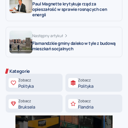
Paul Magnette krytykuje rząd za
opieszałość w sprawie rosnących cen
energii
Następny artykuł
Flamandzkie gminy daleko w tyle z budową
mieszkań socjalnych
Kategorie
Zobacz
Zobacz
Polityka
Polityka
Zobacz
Zobacz
Bruksela
Flandria