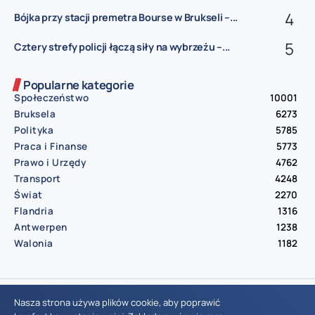
Bójka przy stacji premetra Bourse w Brukseli –...
Cztery strefy policji łączą siły na wybrzeżu –...
Popularne kategorie
Społeczeństwo
10001
Bruksela
6273
Polityka
5785
Praca i Finanse
5773
Prawo i Urzędy
4762
Transport
4248
Świat
2270
Flandria
1316
Antwerpen
1238
Walonia
1182
© Aktualnosci.be – All Right Reserved 2016-2026
Nasza strona używa plików cookie, aby poprawić