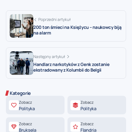
Poprzedni artykuł
200 ton śmieci na Księżycu – naukowcy biją
na alarm
Następny artykuł
Handlarz narkotyków z Genk zostanie
ekstradowany z Kolumbii do Belgii
Kategorie
Zobacz
Zobacz
Polityka
Polityka
Zobacz
Zobacz
Bruksela
Flandria