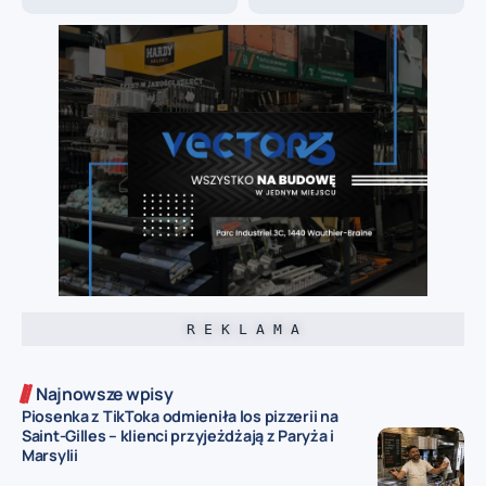
R E K L A M A
Najnowsze wpisy
Piosenka z TikToka odmieniła los pizzerii na
Saint-Gilles – klienci przyjeżdżają z Paryża i
Marsylii