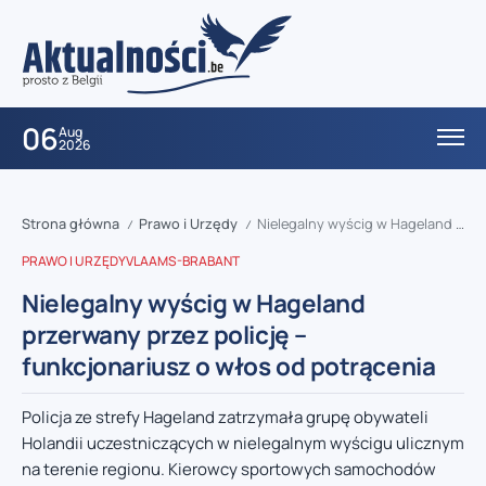
06
Aug
2026
Strona główna
Prawo i Urzędy
Nielegalny wyścig w Hageland przerwany przez policję – funkcjonariusz o włos od potrącenia
/
/
PRAWO I URZĘDY
VLAAMS-BRABANT
Nielegalny wyścig w Hageland
przerwany przez policję –
funkcjonariusz o włos od potrącenia
Policja ze strefy Hageland zatrzymała grupę obywateli
Holandii uczestniczących w nielegalnym wyścigu ulicznym
na terenie regionu. Kierowcy sportowych samochodów