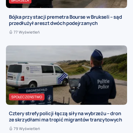
BRUKSELA
Bójka przy stacji premetra Bourse w Brukseli – sąd
przedłużył areszt dwóch podejrzanych
77 Wyświetleń
SPOŁECZEŃSTWO
Cztery strefy policji łączą siły na wybrzeżu – dron
ze skrzydłami ma tropić migrantów tranzytowych
79 Wyświetleń