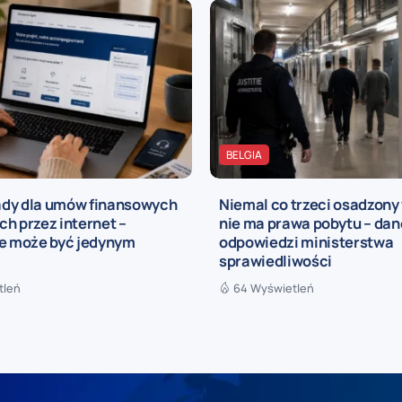
BELGIA
dy dla umów finansowych
Niemal co trzeci osadzony 
h przez internet –
nie ma prawa pobytu – dan
ie może być jedynym
odpowiedzi ministerstwa
ą
sprawiedliwości
tleń
64 Wyświetleń