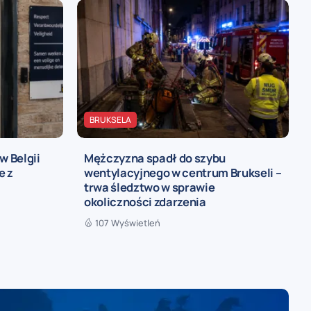
BRUKSELA
w Belgii
Mężczyzna spadł do szybu
e z
wentylacyjnego w centrum Brukseli –
trwa śledztwo w sprawie
okoliczności zdarzenia
107 Wyświetleń