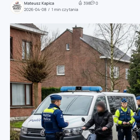
Mateusz Kapica
398
0
zaobserwuj nas
2026-04-08
1 min czytania
zaobserwuj nas
zaobserwuj nas
zaobserwuj nas