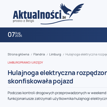
07
Aug
2026
Strona główna
Flandria
Limburg
Hulajnoga elektryczna rozpę
/
/
/
LIMBURG
PRAWO I URZĘDY
Hulajnoga elektryczna rozpędzon
skonfiskowała pojazd
zaobserwuj nas
Podczas kontroli drogowych przeprowadzonych w weekend 4-5
funkcjonariusze zatrzymali użytkownika hulajnogi elektryczne
zaobserwuj nas