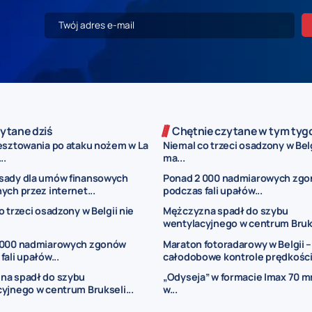
ytane dziś
Chętnie czytane w tym tyg
esztowania po ataku nożem w La
Niemal co trzeci osadzony w Belg
..
ma...
sady dla umów finansowych
Ponad 2 000 nadmiarowych zg
ych przez internet...
podczas fali upałów...
o trzeci osadzony w Belgii nie
Mężczyzna spadł do szybu
wentylacyjnego w centrum Bruks
 000 nadmiarowych zgonów
Maraton fotoradarowy w Belgii –
fali upałów...
całodobowe kontrole prędkości.
na spadł do szybu
„Odyseja” w formacie Imax 70 m
yjnego w centrum Brukseli...
w...