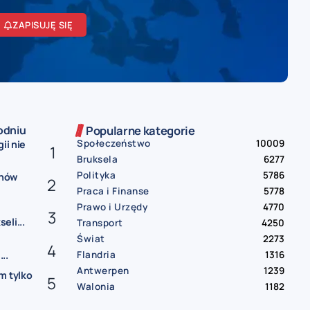
ZAPISUJĘ SIĘ
odniu
Popularne kategorie
Społeczeństwo
10009
ii nie
Bruksela
6277
Polityka
5786
onów
Praca i Finanse
5778
Prawo i Urzędy
4770
eli...
Transport
4250
Świat
2273
Flandria
1316
..
Antwerpen
1239
m tylko
Walonia
1182