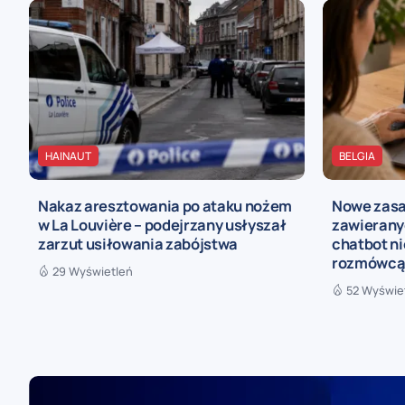
HAINAUT
BELGIA
Nakaz aresztowania po ataku nożem
Nowe zasa
w La Louvière – podejrzany usłyszał
zawieranyc
zarzut usiłowania zabójstwa
chatbot n
rozmówc
29 Wyświetleń
52 Wyświe