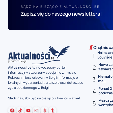
BĄDŹ NA BIEŻĄCO Z AKTUALNOSCI.BE!
Zapisz się do naszego newslettera!
Chętnie cz
Nakaz ar
Louvière.
Nowe za
Aktualnosci.be
to nowoczesny portal
zawieran
informacyjny stworzony specjalnie z myślą o
Niemal c
Polakach mieszkających w Belgii: informacje o
ma...
lokalnych wydarzeniach, a także treści dotyczące
życia codziennego w Belgii.
Ponad 2
podczas 
Śledź nas, aby być na bieżąco z tym, co ważne!
Mężczyz
wentylac