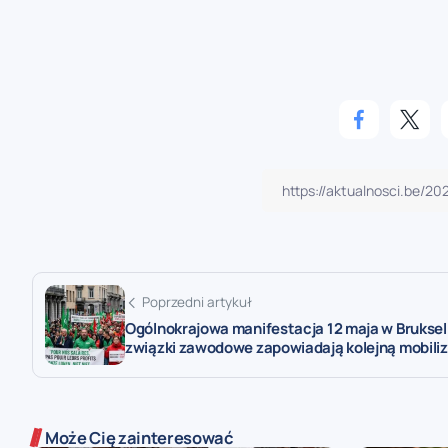
Poprzedni artykuł
Ogólnokrajowa manifestacja 12 maja w Brukseli
związki zawodowe zapowiadają kolejną mobili
Może Cię zainteresować