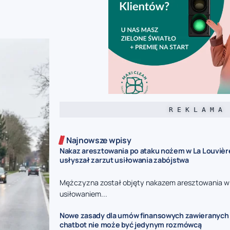
R E K L A M A
Najnowsze wpisy
Nakaz aresztowania po ataku nożem w La Louvièr
usłyszał zarzut usiłowania zabójstwa
Mężczyzna został objęty nakazem aresztowania w
usiłowaniem...
Nowe zasady dla umów finansowych zawieranych p
chatbot nie może być jedynym rozmówcą