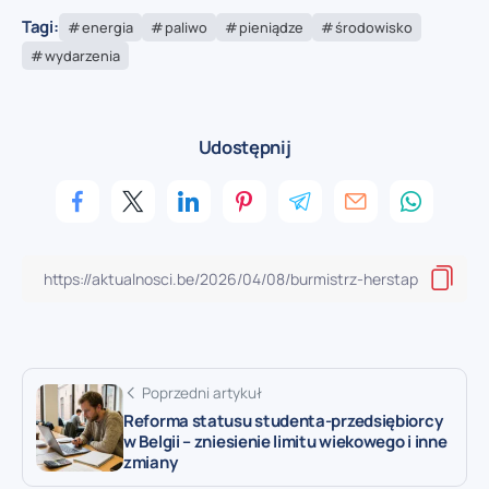
Tagi:
energia
paliwo
pieniądze
środowisko
wydarzenia
Udostępnij
Poprzedni artykuł
Reforma statusu studenta-przedsiębiorcy
w Belgii – zniesienie limitu wiekowego i inne
zmiany