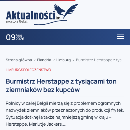
09
Aug
2026
Strona główna
Flandria
Limburg
Burmistrz Herstappe z tysiącami ton ziemniaków bez kupców
/
/
/
LIMBURG
SPOŁECZEŃSTWO
Burmistrz Herstappe z tysiącami ton
ziemniaków bez kupców
Rolnicy w całej Belgii mierzą się z problemem ogromnych
nadwyżek ziemniaków przeznaczonych do produkcji frytek.
Sytuacja dotknęła także najmniejszą gminę w kraju –
Herstappe. Marlutje Jackers,...