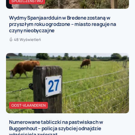
SPOŁECZEŃSTWO
Wydmy Spanjaardduin w Bredene zostaną w
przyszłym roku ogrodzone – miasto reaguje na
czyny nieobyczajne
48 Wyświetleń
OOST-VLAANDEREN
Numerowane tabliczki na pastwiskach w
Buggenhout – policja szybciej odnajdzie
właściciela zwierząt