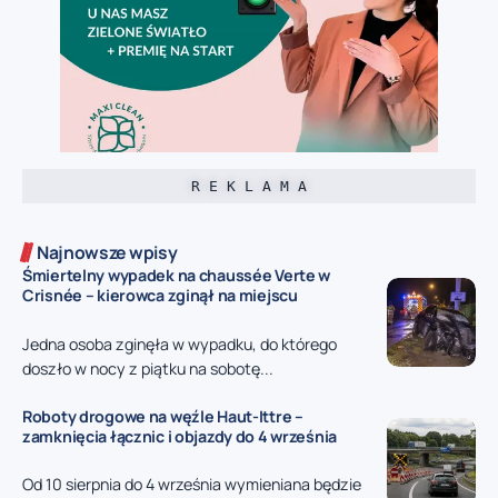
R E K L A M A
Najnowsze wpisy
Śmiertelny wypadek na chaussée Verte w
Crisnée – kierowca zginął na miejscu
Jedna osoba zginęła w wypadku, do którego
doszło w nocy z piątku na sobotę...
Roboty drogowe na węźle Haut-Ittre –
zamknięcia łącznic i objazdy do 4 września
Od 10 sierpnia do 4 września wymieniana będzie