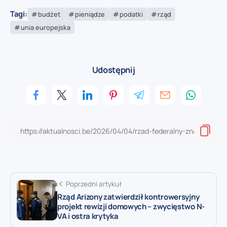
Tagi:
budżet
pieniądze
podatki
rząd
unia europejska
Udostępnij
Poprzedni artykuł
Rząd Arizony zatwierdził kontrowersyjny
projekt rewizji domowych – zwycięstwo N-
VA i ostra krytyka