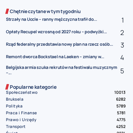
Chętnie czytane w tym tygodniu
Strzały na Uccle – ranny mężczyzna trafił do...
Opłaty Recupel wzrosną od 2027 roku – podwyżki...
Rząd federalny przedstawia nowy plan na rzecz osób...
Remont dworca Bockstael na Laeken – zmiany w...
Belgijska armia szuka rekrutów na festiwalu muzycznym
–...
Popularne kategorie
Społeczeństwo
10013
Bruksela
6282
Polityka
5789
Praca i Finanse
5781
Prawo i Urzędy
4775
Transport
4252