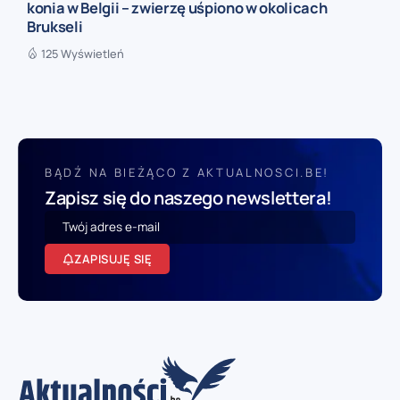
konia w Belgii – zwierzę uśpiono w okolicach
Brukseli
125 Wyświetleń
BĄDŹ NA BIEŻĄCO Z AKTUALNOSCI.BE!
Zapisz się do naszego newslettera!
ZAPISUJĘ SIĘ