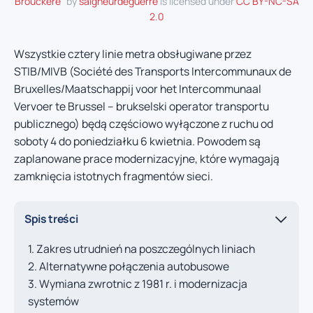
Brouckère
" by
saigneurdeguerre
is licensed under
CC BY-NC-SA
2.0
Wszystkie cztery linie metra obsługiwane przez
STIB/MIVB (Société des Transports Intercommunaux de
Bruxelles/Maatschappij voor het Intercommunaal
Vervoer te Brussel – brukselski operator transportu
publicznego) będą częściowo wyłączone z ruchu od
soboty 4 do poniedziałku 6 kwietnia. Powodem są
zaplanowane prace modernizacyjne, które wymagają
zamknięcia istotnych fragmentów sieci.
Spis treści
Zakres utrudnień na poszczególnych liniach
Alternatywne połączenia autobusowe
Wymiana zwrotnic z 1981 r. i modernizacja
systemów