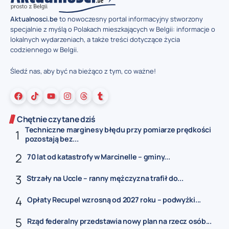
Aktualnosci.be
to nowoczesny portal informacyjny stworzony
specjalnie z myślą o Polakach mieszkających w Belgii: informacje o
lokalnych wydarzeniach, a także treści dotyczące życia
codziennego w Belgii.
Śledź nas, aby być na bieżąco z tym, co ważne!
Chętnie czytane dziś
Techniczne marginesy błędu przy pomiarze prędkości
pozostają bez...
70 lat od katastrofy w Marcinelle – gminy...
Strzały na Uccle – ranny mężczyzna trafił do...
Opłaty Recupel wzrosną od 2027 roku – podwyżki...
Rząd federalny przedstawia nowy plan na rzecz osób...