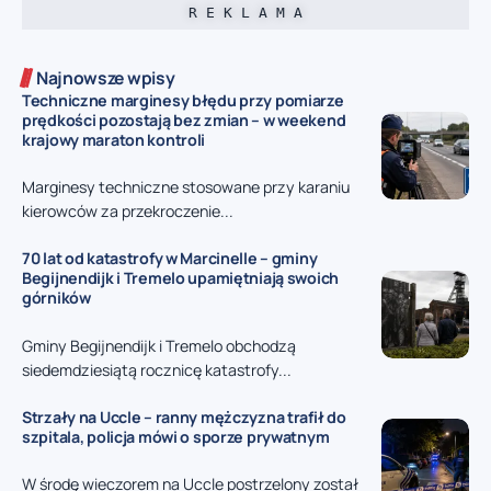
R E K L A M A
Najnowsze wpisy
Techniczne marginesy błędu przy pomiarze
prędkości pozostają bez zmian – w weekend
krajowy maraton kontroli
Marginesy techniczne stosowane przy karaniu
kierowców za przekroczenie...
70 lat od katastrofy w Marcinelle – gminy
Begijnendijk i Tremelo upamiętniają swoich
górników
Gminy Begijnendijk i Tremelo obchodzą
siedemdziesiątą rocznicę katastrofy...
Strzały na Uccle – ranny mężczyzna trafił do
szpitala, policja mówi o sporze prywatnym
W środę wieczorem na Uccle postrzelony został