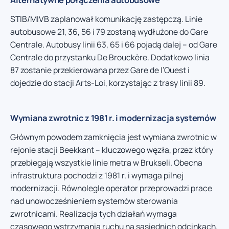
STIB/MIVB zaplanował komunikację zastępczą. Linie
autobusowe 21, 36, 56 i 79 zostaną wydłużone do Gare
Centrale. Autobusy linii 63, 65 i 66 pojadą dalej – od Gare
Centrale do przystanku De Brouckère. Dodatkowo linia
87 zostanie przekierowana przez Gare de l’Ouest i
dojedzie do stacji Arts-Loi, korzystając z trasy linii 89.
Wymiana zwrotnic z 1981 r. i modernizacja systemów
Głównym powodem zamknięcia jest wymiana zwrotnic w
rejonie stacji Beekkant – kluczowego węzła, przez który
przebiegają wszystkie linie metra w Brukseli. Obecna
infrastruktura pochodzi z 1981 r. i wymaga pilnej
modernizacji. Równolegle operator przeprowadzi prace
nad unowocześnieniem systemów sterowania
zwrotnicami. Realizacja tych działań wymaga
czasowego wstrzymania ruchu na sąsiednich odcinkach.