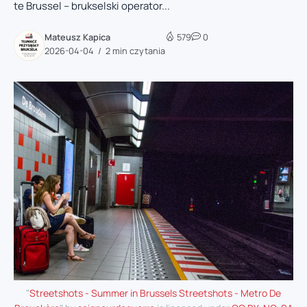
te Brussel – brukselski operator...
Mateusz Kapica
579
0
2026-04-04
2 min czytania
"
Streetshots - Summer in Brussels Streetshots - Metro De