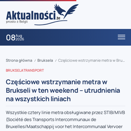
08
Aug
2026
Strona główna
Bruksela
Częściowe wstrzymanie metra w Brukseli w ten weekend – utrudnienia na wszystkich liniach
/
/
BRUKSELA
TRANSPORT
Częściowe wstrzymanie metra w
Brukseli w ten weekend – utrudnienia
na wszystkich liniach
Wszystkie cztery linie metra obsługiwane przez STIB/MIVB
(Société des Transports Intercommunaux de
Bruxelles/Maatschappij voor het Intercommunaal Vervoer