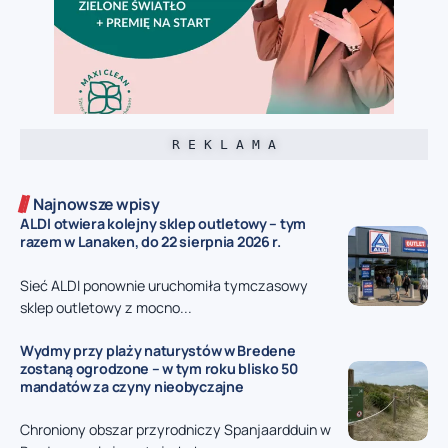
R E K L A M A
Najnowsze wpisy
ALDI otwiera kolejny sklep outletowy – tym
razem w Lanaken, do 22 sierpnia 2026 r.
Sieć ALDI ponownie uruchomiła tymczasowy
sklep outletowy z mocno...
Wydmy przy plaży naturystów w Bredene
zostaną ogrodzone – w tym roku blisko 50
mandatów za czyny nieobyczajne
Chroniony obszar przyrodniczy Spanjaardduin w