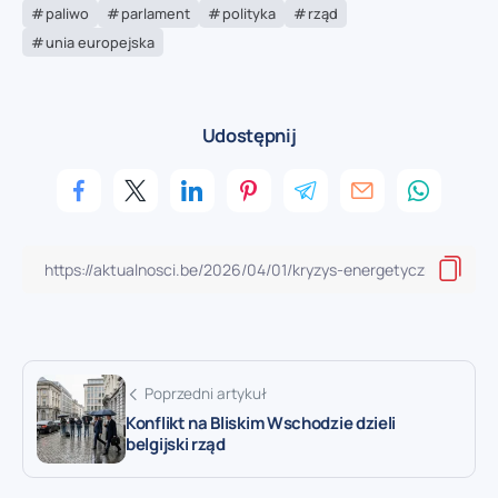
paliwo
parlament
polityka
rząd
unia europejska
Udostępnij
Poprzedni artykuł
Konflikt na Bliskim Wschodzie dzieli
belgijski rząd