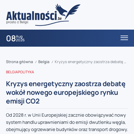
08
Aug
2026
Strona główna
Belgia
Kryzys energetyczny zaostrza debatę wokół nowego europejskiego rynku emisji CO2
/
/
BELGIA
POLITYKA
Kryzys energetyczny zaostrza debatę
wokół nowego europejskiego rynku
emisji CO2
Od 2028 r. w Unii Europejskiej zacznie obowiązywać nowy
system handlu uprawnieniami do emisji dwutlenku węgla,
obejmujący ogrzewanie budynków oraz transport drogowy.