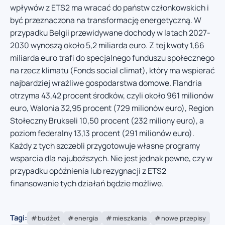
wpływów z ETS2 ma wracać do państw członkowskich i
być przeznaczona na transformację energetyczną. W
przypadku Belgii przewidywane dochody w latach 2027-
2030 wynoszą około 5,2 miliarda euro. Z tej kwoty 1,66
miliarda euro trafi do specjalnego funduszu społecznego
na rzecz klimatu (Fonds social climat), który ma wspierać
najbardziej wrażliwe gospodarstwa domowe. Flandria
otrzyma 43,42 procent środków, czyli około 961 milionów
euro, Walonia 32,95 procent (729 milionów euro), Region
Stołeczny Brukseli 10,50 procent (232 miliony euro), a
poziom federalny 13,13 procent (291 milionów euro).
Każdy z tych szczebli przygotowuje własne programy
wsparcia dla najuboższych. Nie jest jednak pewne, czy w
przypadku opóźnienia lub rezygnacji z ETS2
finansowanie tych działań będzie możliwe.
Tagi:
budżet
energia
mieszkania
nowe przepisy