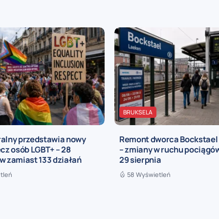
BRUKSELA
ralny przedstawia nowy
Remont dworca Bockstael
ecz osób LGBT+ – 28
– zmiany w ruchu pociągów
w zamiast 133 działań
29 sierpnia
tleń
58 Wyświetleń