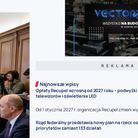
R E K L A M A
Najnowsze wpisy
Opłaty Recupel wzrosną od 2027 roku – podwyżki d
telewizorów i oświetlenia LED
Od 1 stycznia 2027 r. organizacja Recupel zmieni wy
Rząd federalny przedstawia nowy plan na rzecz o
priorytetów zamiast 133 działań