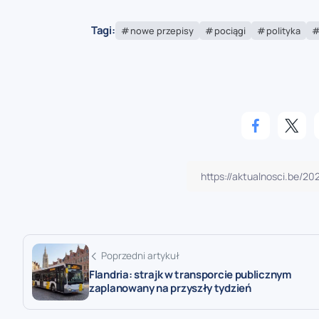
Tagi:
nowe przepisy
pociągi
polityka
Poprzedni artykuł
Flandria: strajk w transporcie publicznym
zaplanowany na przyszły tydzień