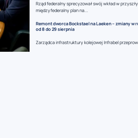
Rząd federalny sprecyzował swój wkład w przyszły
międzyfederalny plan na...
Remont dworca Bockstael na Laeken – zmiany w 
od 8 do 29 sierpnia
Zarządca infrastruktury kolejowej Infrabel przeprow