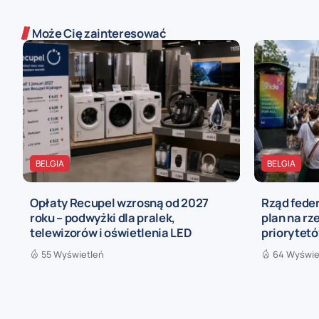
Może Cię zainteresować
BELGIA
BELGIA
Opłaty Recupel wzrosną od 2027
Rząd fede
roku – podwyżki dla pralek,
plan na rz
telewizorów i oświetlenia LED
priorytetó
55 Wyświetleń
64 Wyświe