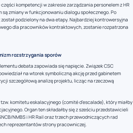
e części kompetencji w zakresie zarządzania personelem z HR
em są zmiany w funkcjonowaniu dialogu społecznego. Po
 został podzielony na dwa etapy. Najbardziej kontrowersyjna
owego dla pracowników kontraktowych, zostanie rozpatrzona
nizm rozstrzygania sporów
elementu debata zapowiada się napięcie. Związek CSC
powiedział na wtorek symboliczną akcję przed gabinetem
ycji szczegółową analizę projektu, licząc na rzeczową
 tzw. komitetu eskalacyjnego (comité d’escalade), który miałby
acyjnego. Organ ten składałby się z sześciu przedstawicieli
SNCB/NMBS i HR Rail oraz trzech przewodniczących rad
zech reprezentantów strony pracowniczej.