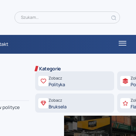
takt
Kategorie
Zobacz
Zo
Polityka
Po
Zobacz
Zo
Bruksela
Fl
 polityce