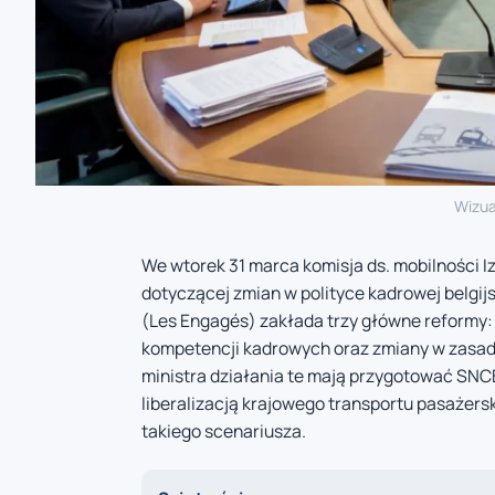
Wizua
We wtorek 31 marca komisja ds. mobilności 
dotyczącej zmian w polityce kadrowej belgij
(Les Engagés) zakłada trzy główne reformy: 
kompetencji kadrowych oraz zmiany w zasad
ministra działania te mają przygotować SNC
liberalizacją krajowego transportu pasażer
takiego scenariusza.