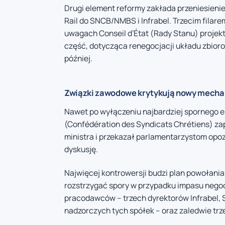
Drugi element reformy zakłada przeniesieni
Rail do SNCB/NMBS i Infrabel. Trzecim filar
uwagach Conseil d’État (Rady Stanu) projekt
część, dotycząca renegocjacji układu zbior
później.
Związki zawodowe krytykują nowy mecha
Nawet po wyłączeniu najbardziej spornego 
(Confédération des Syndicats Chrétiens) za
ministra i przekazał parlamentarzystom opoz
dyskusję.
Najwięcej kontrowersji budzi plan powołania
rozstrzygać spory w przypadku impasu negocj
pracodawców – trzech dyrektorów Infrabel, 
nadzorczych tych spółek – oraz zaledwie tr