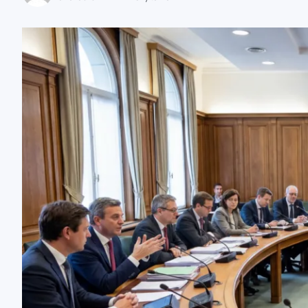
zaobserwuj nas
zaobserwuj nas
zaobserwuj nas
zaobserwuj nas