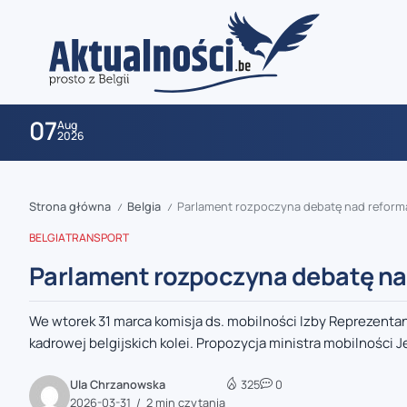
07
Aug
2026
Strona główna
Belgia
Parlament rozpoczyna debatę nad reformą 
/
/
BELGIA
TRANSPORT
Parlament rozpoczyna debatę nad
We wtorek 31 marca komisja ds. mobilności Izby Reprezent
zaobserwuj nas
kadrowej belgijskich kolei. Propozycja ministra mobilności J
zaobserwuj nas
Ula Chrzanowska
325
0
2026-03-31
2 min czytania