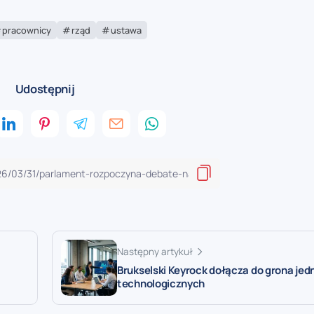
pracownicy
rząd
ustawa
Udostępnij
Następny artykuł
Brukselski Keyrock dołącza do grona je
technologicznych