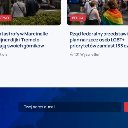
STWO
BELGIA
katastrofy w Marcinelle –
Rząd federalny przedstaw
jnendijk i Tremelo
plan na rzecz osób LGBT+ –
ają swoich górników
priorytetów zamiast 133 d
tleń
101 Wyświetleń