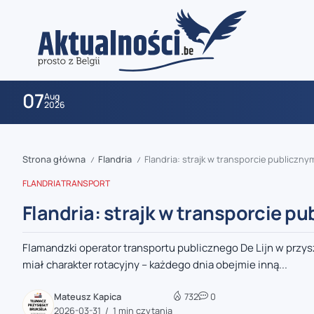
07
Aug
2026
Strona główna
Flandria
Flandria: strajk w transporcie publiczn
/
/
FLANDRIA
TRANSPORT
Flandria: strajk w transporcie p
Flamandzki operator transportu publicznego De Lijn w przy
zaobserwuj nas
miał charakter rotacyjny – każdego dnia obejmie inną...
zaobserwuj nas
Mateusz Kapica
732
0
2026-03-31
1 min czytania