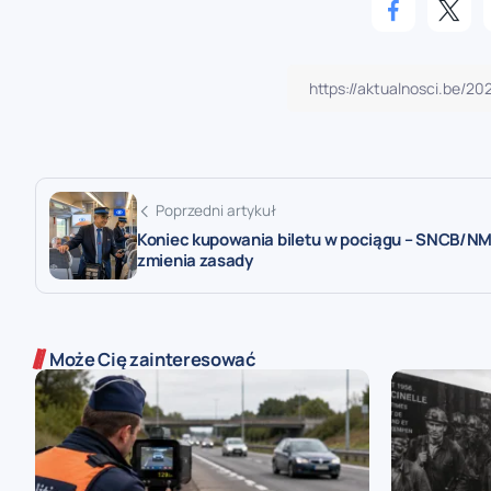
Poprzedni artykuł
Koniec kupowania biletu w pociągu – SNCB/N
zmienia zasady
Może Cię zainteresować