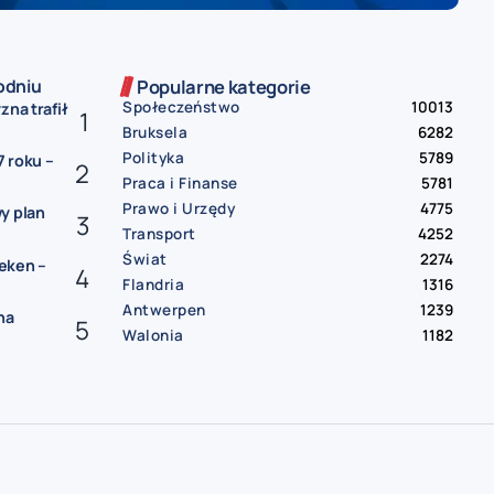
odniu
Popularne kategorie
Społeczeństwo
10013
zna trafił
Bruksela
6282
Polityka
5789
 roku –
Praca i Finanse
5781
Prawo i Urzędy
4775
y plan
Transport
4252
Świat
2274
eken –
Flandria
1316
Antwerpen
1239
na
Walonia
1182