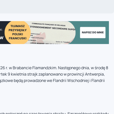
026 r. w Brabancie Flamandzkim. Następnego dnia, w środę 8
rtek 9 kwietnia strajk zaplanowano w prowincji Antwerpia,
iązkowe będą prowadzone we Flandrii Wschodniej i Flandrii
ch połączeń na czas trwania strajku. Szczegółowe rozkłady