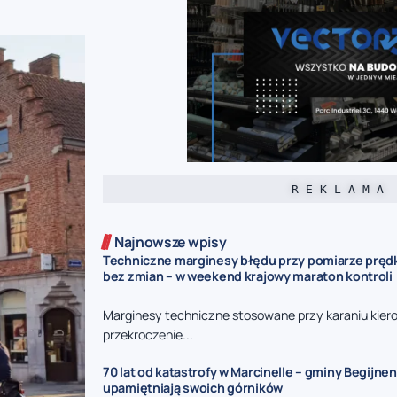
R E K L A M A
Najnowsze wpisy
Techniczne marginesy błędu przy pomiarze prędk
bez zmian – w weekend krajowy maraton kontroli
Marginesy techniczne stosowane przy karaniu kie
przekroczenie...
70 lat od katastrofy w Marcinelle – gminy Begijnen
upamiętniają swoich górników