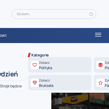
takt
Kategorie
Zobacz
Zo
Polityka
Po
ydzień
Zobacz
Zo
Bruksela
Fl
Strajk będzie