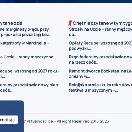
ytane dziś
Chętnie czytane w tym tyg
ne marginesy błędu przy
Strzały na Uccle – ranny mężczy
prędkości pozostają bez...
do...
 katastrofy w Marcinelle –
Opłaty Recupel wzrosną od 2027
podwyżki...
na Uccle – ranny mężczyzna
Rząd federalny przedstawia now
..
na rzecz osób...
ecupel wzrosną od 2027 roku –
Remont dworca Bockstael na La
...
zmiany w...
eralny przedstawia nowy plan
Belgijska armia szuka rekrutów 
 osób...
festiwalu muzycznym –...
ceptuję
© Aktualnosci.be – All Right Reserved 2016-2026