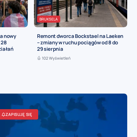
BRUKSELA
ia nowy
Remont dworca Bockstael na Laeken
 28
– zmiany w ruchu pociągów od 8 do
ziałań
29 sierpnia
102 Wyświetleń
ZAPISUJĘ SIĘ