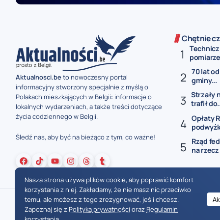
Chętnie cz
Technicz
pomiarze 
70 lat od
Aktualnosci.be
to nowoczesny portal
gminy...
informacyjny stworzony specjalnie z myślą o
Strzały 
Polakach mieszkających w Belgii: informacje o
trafił do.
lokalnych wydarzeniach, a także treści dotyczące
życia codziennego w Belgii.
Opłaty R
podwyżki
Śledź nas, aby być na bieżąco z tym, co ważne!
Rząd fed
na rzecz
Nasza strona używa plików cookie, aby poprawić komfort
korzystania z niej. Zakładamy, że nie masz nic przeciwko
temu, ale możesz z tego zrezygnować, jeśli chcesz.
Ak
Zapoznaj się z
Polityką prywatności
oraz
Regulamin
korzystania
.