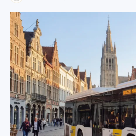
zaobserwuj nas
zaobserwuj nas
zaobserwuj nas
zaobserwuj nas