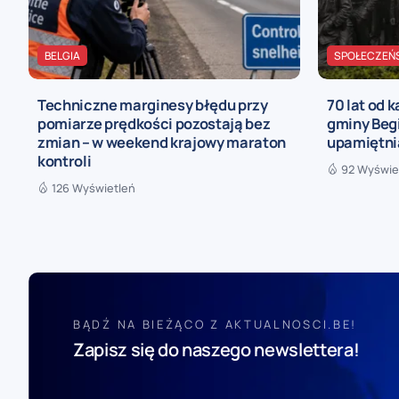
BELGIA
SPOŁECZEŃ
Techniczne marginesy błędu przy
70 lat od 
pomiarze prędkości pozostają bez
gminy Begi
zmian – w weekend krajowy maraton
upamiętni
kontroli
92 Wyświe
126 Wyświetleń
BĄDŹ NA BIEŻĄCO Z AKTUALNOSCI.BE!
Zapisz się do naszego newslettera!