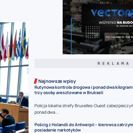
R E K L A M A
Najnowsze wpisy
Rutynowa kontrola drogowa i ponad dwa kilogram
trzy osoby aresztowane w Brukseli
Policja lokalna strefy Bruxelles-Ouest zabezpieczy
ponad dwa...
Pościg z Holandii do Antwerpii – kierowca zatrzy
posiadanie narkotyków