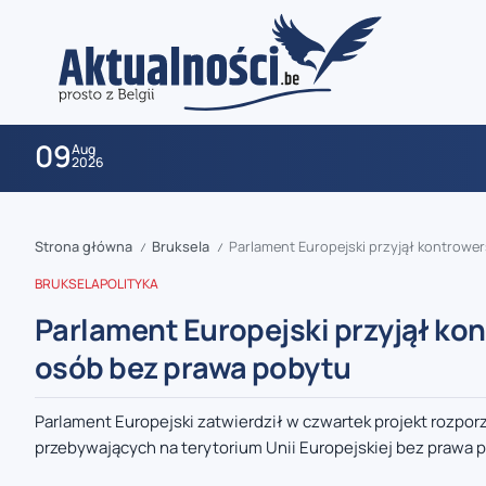
09
Aug
2026
Strona główna
Bruksela
Parlament Europejski przyjął kontrowe
/
/
BRUKSELA
POLITYKA
Parlament Europejski przyjął ko
osób bez prawa pobytu
zaobserwuj nas
Parlament Europejski zatwierdził w czwartek projekt rozpo
przebywających na terytorium Unii Europejskiej bez prawa po
zaobserwuj nas