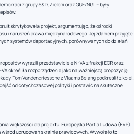
demokraci z grupy S&D, Zieloni oraz GUE/NGL – były
zepisów.
oruit skrytykowała projekt, argumentując, że ośrodki
su i naruszeń prawa międzynarodowego. Jej zdaniem przyjęte
jnych systemów deportacyjnych, porównywanych do działań
europosłów wyrazili przedstawiciele N-VA z frakcji ECR oraz
N-VA określiła rozporządzenie jako najważniejszą propozycję
kady. Tom Vandendriessche z Vlaams Belang podkreślił z kolei,
dejść od dotychczasowej polityki i postawić na skuteczne
a większości dla projektu. Europejska Partia Ludowa (EVP),
cia wśród ugrupowań skrajnie prawicowych. Wywołało to