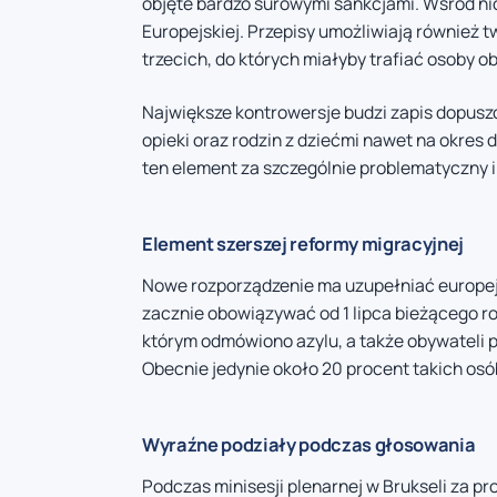
objęte bardzo surowymi sankcjami. Wśród nic
Europejskiej. Przepisy umożliwiają również
trzecich, do których miałyby trafiać osoby o
Największe kontrowersje budzi zapis dopusz
opieki oraz rodzin z dziećmi nawet na okres
ten element za szczególnie problematyczny 
Element szerszej reformy migracyjnej
Nowe rozporządzenie ma uzupełniać europejsk
zacznie obowiązywać od 1 lipca bieżącego r
którym odmówiono azylu, a także obywateli 
Obecnie jedynie około 20 procent takich osó
Wyraźne podziały podczas głosowania
Podczas minisesji plenarnej w Brukseli za p