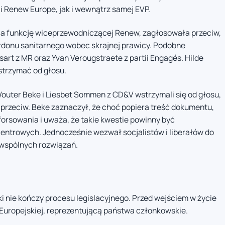
ji Renew Europe, jak i wewnątrz samej EVP.
iąca funkcję wiceprzewodniczącej Renew, zagłosowała przeciw,
rdonu sanitarnego wobec skrajnej prawicy. Podobne
ssart z MR oraz Yvan Verougstraete z partii Engagés. Hilde
strzymać od głosu.
Wouter Beke i Liesbet Sommen z CD&V wstrzymali się od głosu,
przeciw. Beke zaznaczył, że choć popiera treść dokumentu,
forsowania i uważa, że takie kwestie powinny być
ntrowych. Jednocześnie wezwał socjalistów i liberałów do
wspólnych rozwiązań.
ki nie kończy procesu legislacyjnego. Przed wejściem w życie
 Europejskiej, reprezentującą państwa członkowskie.