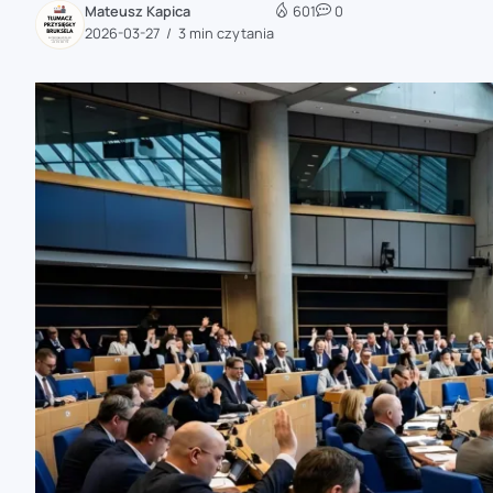
Mateusz Kapica
601
0
zaobserwuj nas
2026-03-27
3 min czytania
zaobserwuj nas
zaobserwuj nas
zaobserwuj nas