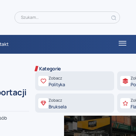
takt
Kategorie
Zobacz
Zo
Polityka
Po
ortacji
Zobacz
Zo
Bruksela
Fl
osób