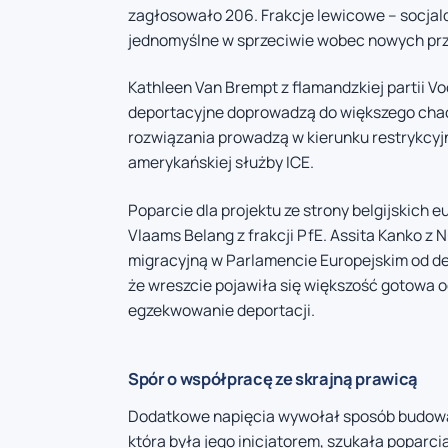
zagłosowało 206. Frakcje lewicowe – socjal
jednomyślne w sprzeciwie wobec nowych pr
Kathleen Van Brempt z flamandzkiej partii Vo
deportacyjne doprowadzą do większego chao
rozwiązania prowadzą w kierunku restrykcy
amerykańskiej służby ICE.
Poparcie dla projektu ze strony belgijskich 
Vlaams Belang z frakcji PfE. Assita Kanko z 
migracyjną w Parlamencie Europejskim od de
że wreszcie pojawiła się większość gotowa o
egzekwowanie deportacji.
Spór o współpracę ze skrajną prawicą
Dodatkowe napięcia wywołał sposób budowani
która była jego inicjatorem, szukała popar