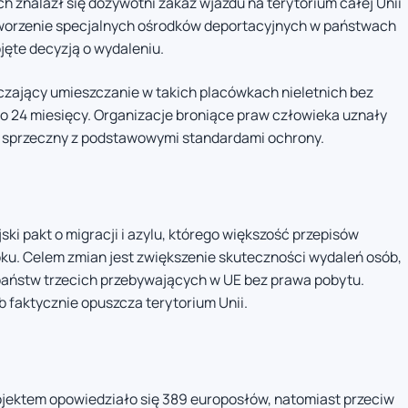
h znalazł się dożywotni zakaz wjazdu na terytorium całej Unii
 tworzenie specjalnych ośrodków deportacyjnych w państwach
bjęte decyzją o wydaleniu.
czający umieszczanie w takich placówkach nieletnich bez
 do 24 miesięcy. Organizacje broniące praw człowieka uznały
i sprzeczny z podstawowymi standardami ochrony.
i pakt o migracji i azylu, którego większość przepisów
oku. Celem zmian jest zwiększenie skuteczności wydaleń osób,
państw trzecich przebywających w UE bez prawa pobytu.
b faktycznie opuszcza terytorium Unii.
rojektem opowiedziało się 389 europosłów, natomiast przeciw