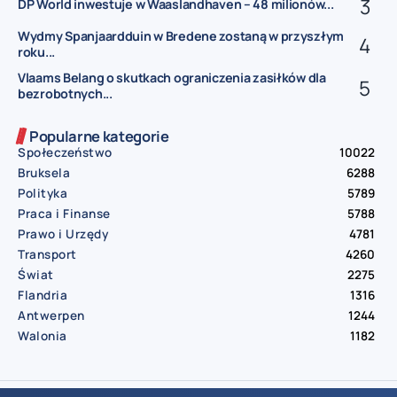
DP World inwestuje w Waaslandhaven – 48 milionów...
Wydmy Spanjaardduin w Bredene zostaną w przyszłym
roku...
Vlaams Belang o skutkach ograniczenia zasiłków dla
bezrobotnych...
Popularne kategorie
Społeczeństwo
10022
Bruksela
6288
Polityka
5789
Praca i Finanse
5788
Prawo i Urzędy
4781
Transport
4260
Świat
2275
Flandria
1316
Antwerpen
1244
Walonia
1182