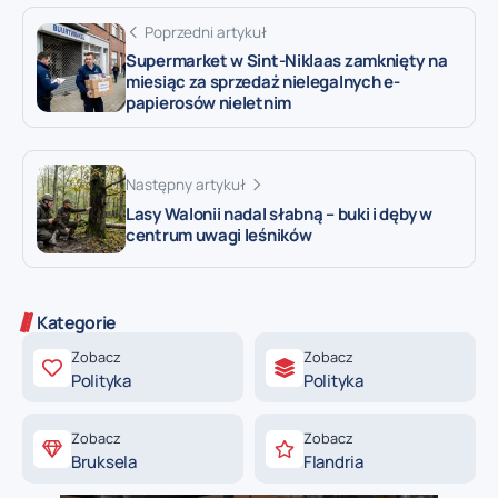
Poprzedni artykuł
Supermarket w Sint-Niklaas zamknięty na
miesiąc za sprzedaż nielegalnych e-
papierosów nieletnim
Następny artykuł
Lasy Walonii nadal słabną – buki i dęby w
centrum uwagi leśników
Kategorie
Zobacz
Zobacz
Polityka
Polityka
Zobacz
Zobacz
Bruksela
Flandria