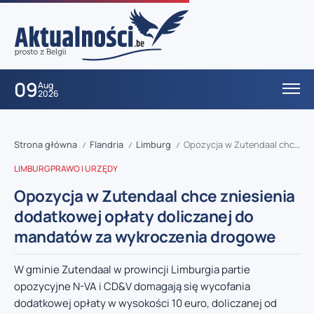
09
Aug
2026
Strona główna
Flandria
Limburg
Opozycja w Zutendaal chce zniesienia dodatkowej opłaty doliczanej do mandatów za wykroczenia drogowe
/
/
/
LIMBURG
PRAWO I URZĘDY
Opozycja w Zutendaal chce zniesienia
dodatkowej opłaty doliczanej do
mandatów za wykroczenia drogowe
W gminie Zutendaal w prowincji Limburgia partie
opozycyjne N-VA i CD&V domagają się wycofania
dodatkowej opłaty w wysokości 10 euro, doliczanej od