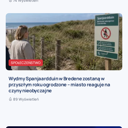
74 Wyświetleń
SPOŁECZEŃSTWO
Wydmy Spanjaardduin w Bredene zostaną w
przyszłym roku ogrodzone – miasto reaguje na
czyny nieobyczajne
89 Wyświetleń