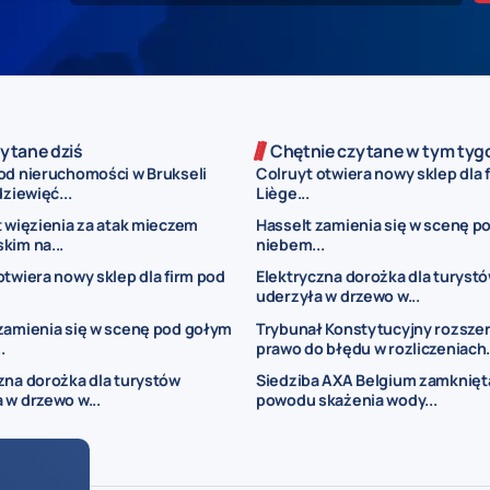
ytane dziś
Chętnie czytane w tym tyg
od nieruchomości w Brukseli
Colruyt otwiera nowy sklep dla 
dziewięć...
Liège...
t więzienia za atak mieczem
Hasselt zamienia się w scenę p
kim na...
niebem...
otwiera nowy sklep dla firm pod
Elektryczna dorożka dla turyst
uderzyła w drzewo w...
zamienia się w scenę pod gołym
Trybunał Konstytucyjny rozsze
.
prawo do błędu w rozliczeniach.
zna dorożka dla turystów
Siedziba AXA Belgium zamknięt
 w drzewo w...
powodu skażenia wody...