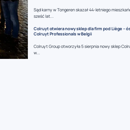
Sąd karny w Tongeren skazał 44-letniego mieszkań
sześć lat...
Colruyt otwiera nowy sklep dla firm pod Liège – 
Colruyt Professionals w Belgii
Colruyt Group otworzyła 5 sierpnia nowy sklep Colr
w...