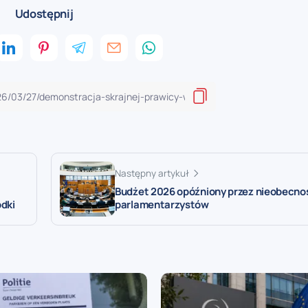
Udostępnij
Następny artykuł
Budżet 2026 opóźniony przez nieobecno
odki
parlamentarzystów