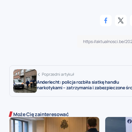
Poprzedni artykuł
Anderlecht: policja rozbiła siatkę handlu
narkotykami – zatrzymania i zabezpieczone śr
Może Cię zainteresować