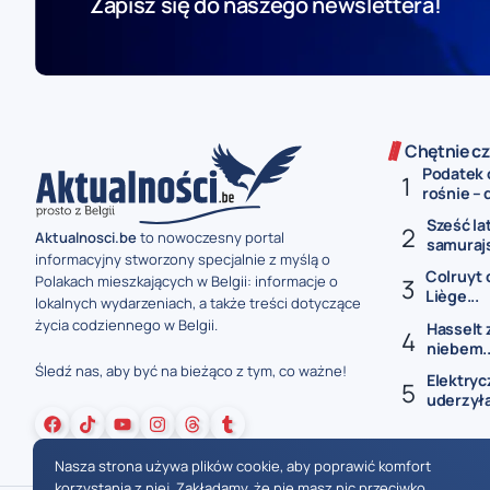
Zapisz się do naszego newslettera!
Chętnie cz
Podatek 
rośnie – 
Sześć la
Aktualnosci.be
to nowoczesny portal
samurajs
informacyjny stworzony specjalnie z myślą o
Colruyt 
Polakach mieszkających w Belgii: informacje o
Liège...
lokalnych wydarzeniach, a także treści dotyczące
życia codziennego w Belgii.
Hasselt 
niebem..
Śledź nas, aby być na bieżąco z tym, co ważne!
Elektryc
uderzyła
Nasza strona używa plików cookie, aby poprawić komfort
korzystania z niej. Zakładamy, że nie masz nic przeciwko