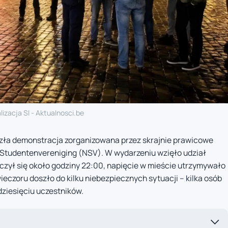
lizacja SI - Aktualnosci.be
zła demonstracja zorganizowana przez skrajnie prawicowe
 Studentenvereniging (NSV). W wydarzeniu wzięło udział
czył się około godziny 22:00, napięcie w mieście utrzymywało
wieczoru doszło do kilku niebezpiecznych sytuacji – kilka osób
dziesięciu uczestników.