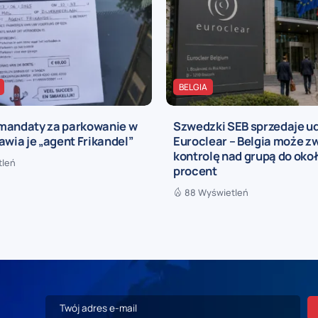
BELGIA
mandaty za parkowanie w
Szwedzki SEB sprzedaje ud
awia je „agent Frikandel”
Euroclear – Belgia może z
kontrolę nad grupą do oko
tleń
procent
88 Wyświetleń