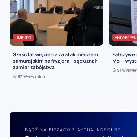
LIMBURG
ANTWERPEN
Sześć lat więzienia za atak mieczem
Fałszywe 
samurajskim na fryzjera – sąd uznał
Mol – wyst
zamiar zabójstwa
91 Wyświe
87 Wyświetleń
BĄDŹ NA BIEŻĄCO Z AKTUALNOSCI.BE!