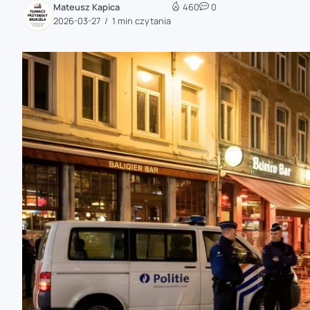
Mateusz Kapica
460
0
zaobserwuj nas
2026-03-27
1 min czytania
zaobserwuj nas
zaobserwuj nas
zaobserwuj nas