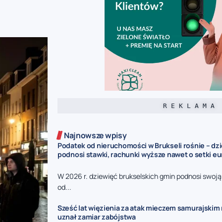
R E K L A M A
Najnowsze wpisy
Podatek od nieruchomości w Brukseli rośnie – dz
podnosi stawki, rachunki wyższe nawet o setki eu
W 2026 r. dziewięć brukselskich gmin podnosi swoj
od...
Sześć lat więzienia za atak mieczem samurajskim n
uznał zamiar zabójstwa