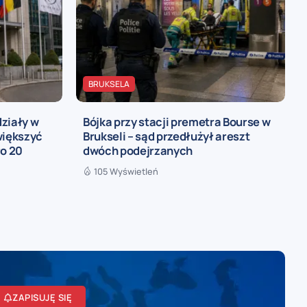
BRUKSELA
ziały w
Bójka przy stacji premetra Bourse w
większyć
Brukseli – sąd przedłużył areszt
ło 20
dwóch podejrzanych
105 Wyświetleń
ZAPISUJĘ SIĘ