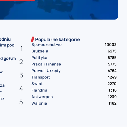
odniu
Popularne kategorie
Społeczeństwo
10003
firm pod
Bruksela
6275
Polityka
5785
od gołym
Praca i Finanse
5775
Prawo i Urzędy
4764
ów
Transport
4249
Świat
2270
rza
Flandria
1316
..
Antwerpen
1239
a z
Walonia
1182