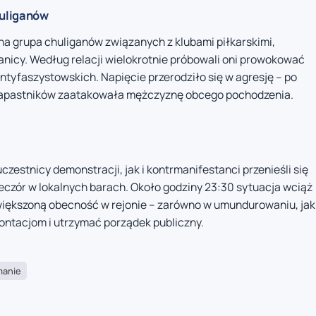
huliganów
na grupa chuliganów związanych z klubami piłkarskimi,
ranicy. Według relacji wielokrotnie próbowali oni prowokować
ntyfaszystowskich. Napięcie przerodziło się w agresję – po
 napastników zaatakowała mężczyznę obcego pochodzenia.
zestnicy demonstracji, jak i kontrmanifestanci przenieśli się
eczór w lokalnych barach. Około godziny 23:30 sytuacja wciąż
zwiększoną obecność w rejonie – zarówno w umundurowaniu, jak
ontacjom i utrzymać porządek publiczny.
manie