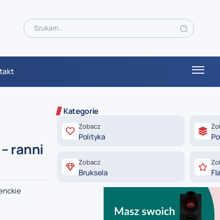
takt
Kategorie
Zobacz
Zo
Polityka
Po
– ranni
Zobacz
Zo
Bruksela
Fl
enckie