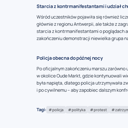
Starcia z kontrmanifestantami i udział c
Wśród uczestników pojawiła się również licz
głównie z regionu Antwerpii, ale także z zag
starcia z kontrmanifestantami o poglądach a
zakończeniu demonstracji niewielka grupa
Policja obecna do późnej nocy
Po oficjalnym zakończeniu marszu zarówno uc
w okolice Oude Markt, gdzie kontynuowali wi
była napięta, dlatego policja utrzymywała 
i po cywilnemu – aby zapobiec dalszym konfr
Tagi:
policja
polityka
protest
zatrzy