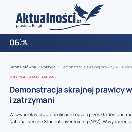
06
Aug
2026
Strona główna
Polityka
Demonstracja skrajnej prawicy w Leuven 
/
/
POLITYKA
VLAAMS-BRABANT
Demonstracja skrajnej prawicy w
i zatrzymani
zaobserwuj nas
W czwartek wieczorem ulicami Leuven przeszła demonstrac
Nationalistische Studentenvereniging (NSV). W wydarzeniu 
zaobserwuj nas